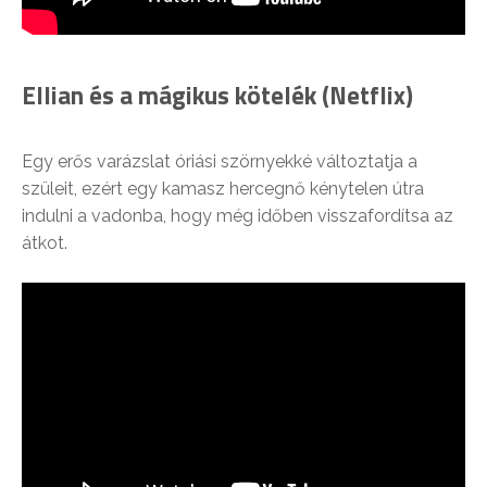
Ellian és a mágikus kötelék (Netflix)
Egy erős varázslat óriási szörnyekké változtatja a
szüleit, ezért egy kamasz hercegnő kénytelen útra
indulni a vadonba, hogy még időben visszafordítsa az
átkot.