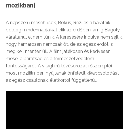
mozikban)
A népszerű mesehősök, Rókus, Rézi és a barátaik
boldog mindennapjaikat élik az erdőben, amíg Bagoly
váratlanul el nem tűnik. A keresésére indulva nem sejtik,
hogy hamarosan nemcsak őt, de az egész erdőt is
meg kell menteniük. A film játékosan és kedvesen
mesél a barátság és a természetvédelem
fontosságáról. A világhírű tévésorozat főszereplői
most mozifilmben nyújtanak önfeledt kikapcsolódást
az egész családnak, életkortól függetlenül.