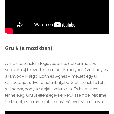
Gru 4 (a mozikban)
A mozitörténelem legjövedelmezőbb animációs
sorozata új fejezettel jelentkezik, melyben Gru, Lucy és
a lányok – Margo, Edith és Agnes – mellett egy új
családtagot üdvözölhetünk, ifjabb Grút, akinek feltett
szándéka, hogy az apját szekírozza. És ha ez nem
lenne elég, Gru új ellenségekkel kerül szembe, Maxime
Le Mallal, és femme fatale barátnőjével, Valentinával.