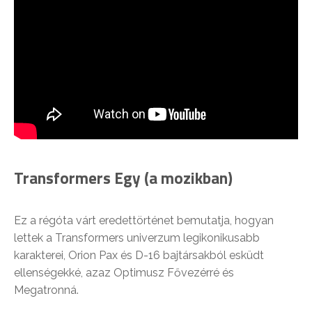
Transformers Egy (a mozikban)
Ez a régóta várt eredettörténet bemutatja, hogyan
lettek a Transformers univerzum legikonikusabb
karakterei, Orion Pax és D-16 bajtársakból esküdt
ellenségekké, azaz Optimusz Fővezérré és
Megatronná.