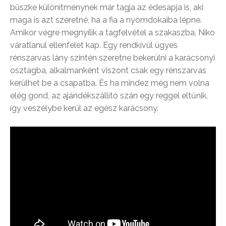
büszke különítménynek már tagja az édesapja is, aki
maga is azt szeretné, ha a fia a nyomdokaiba lépne.
Amikor végre megnyílik a tagfelvétel a szakaszba, Niko
váratlanul ellenfelet kap. Egy rendkívül ügyes
rénszarvas lány szintén szeretne bekerülni a karácsonyi
osztagba, alkalmanként viszont csak egy rénszarvas
kerülhet be a csapatba. És ha mindez még nem volna
elég gond, az ajándékszállító szán egy reggel eltűnik,
így veszélybe kerül az egész karácsony.