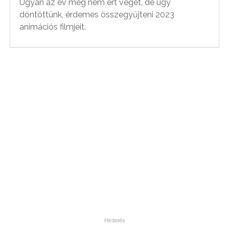
Ugyan az év még nem ért véget, de úgy
döntöttünk, érdemes összegyűjteni 2023
animációs filmjeit.