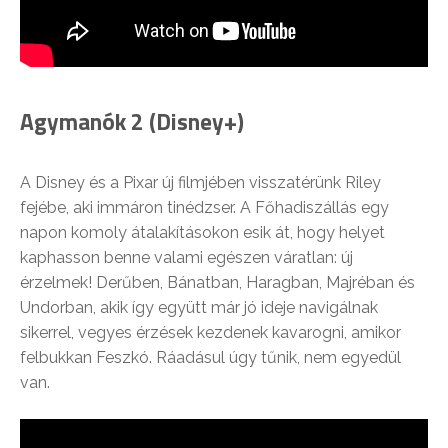
Agymanók 2 (Disney+)
A Disney és a Pixar új filmjében visszatérünk Riley
fejébe, aki immáron tinédzser. A Főhadiszállás egy
napon komoly átalakításokon esik át, hogy helyet
kaphasson benne valami egészen váratlan: új
érzelmek! Derűben, Bánatban, Haragban, Majréban és
Undorban, akik így együtt már jó ideje navigálnak
sikerrel, vegyes érzések kezdenek kavarogni, amikor
felbukkan Feszkó. Ráadásul úgy tűnik, nem egyedül
van.