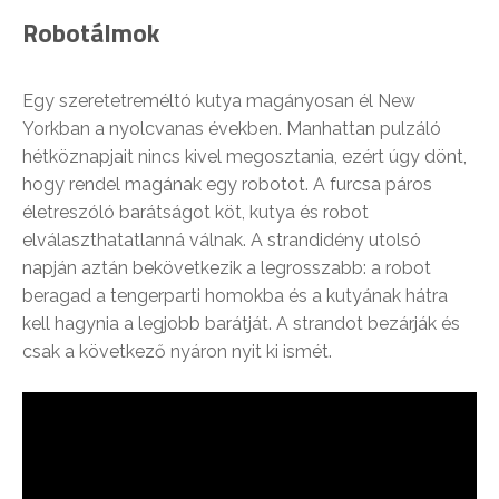
Robotálmok
Egy szeretetreméltó kutya magányosan él New
Yorkban a nyolcvanas években. Manhattan pulzáló
hétköznapjait nincs kivel megosztania, ezért úgy dönt,
hogy rendel magának egy robotot. A furcsa páros
életreszóló barátságot köt, kutya és robot
elválaszthatatlanná válnak. A strandidény utolsó
napján aztán bekövetkezik a legrosszabb: a robot
beragad a tengerparti homokba és a kutyának hátra
kell hagynia a legjobb barátját. A strandot bezárják és
csak a következő nyáron nyit ki ismét.