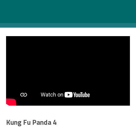
zord környezetben, de csak egy különc állatokból álló
összetartó csapat segítségével tudnak boldogulni, akik
először a barátaik lesznek, majd együtt egy nagy
családdá válnak.
Kung Fu Panda 4