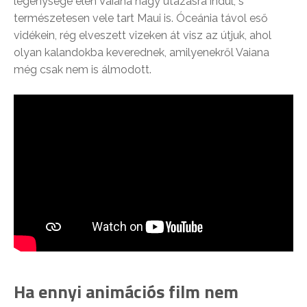
legénysége élén Vaiana nagy utazásra indul, s
természetesen vele tart Maui is. Óceánia távol eső
vidékein, rég elveszett vizeken át visz az útjuk, ahol
olyan kalandokba keverednek, amilyenekről Vaiana
még csak nem is álmodott.
Ha ennyi animációs film nem