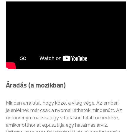
Áradás (a mozikban)
Minden arra utal, hogy közel a világ vége. Az emberi
jelenlétnek már csak a nyomai láthatók mindenütt. Az
öntörvényű macska egy vitorláson talál menedékre,
amikor otthonát elpusztítja egy hatalmas árvíz.