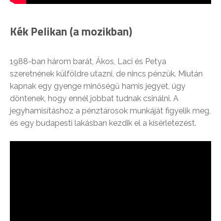
Kék Pelikan (a mozikban)
1988-ban három barát, Ákos, Laci és Petya
szeretnének külföldre utazni, de nincs pénzük. Miután
kapnak egy gyenge minőségű hamis jegyet, úgy
döntenek, hogy ennél jobbat tudnak csinálni. A
jegyhamisításhoz a pénztárosok munkáját figyelik meg,
és egy budapesti lakásban kezdik el a kísérletezést.