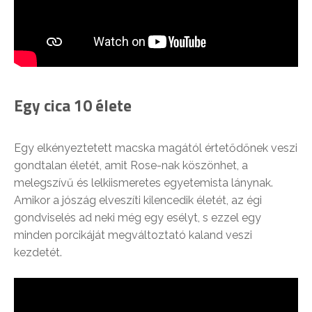
Egy cica 10 élete
Egy elkényeztetett macska magától értetődőnek veszi
gondtalan életét, amit Rose-nak köszönhet, a
melegszívű és lelkiismeretes egyetemista lánynak.
Amikor a jószág elveszíti kilencedik életét, az égi
gondviselés ad neki még egy esélyt, s ezzel egy
minden porcikáját megváltoztató kaland veszi
kezdetét.