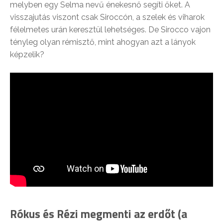
melyben egy Selma nevű énekesnő segíti őket. A
visszajutás viszont csak Siroccón, a szelek és viharok
félelmetes urán keresztül lehetséges. De Sirocco vajon
tényleg olyan rémisztő, mint ahogyan azt a lányok
képzelik?
Rókus és Rézi megmenti az erdőt (a