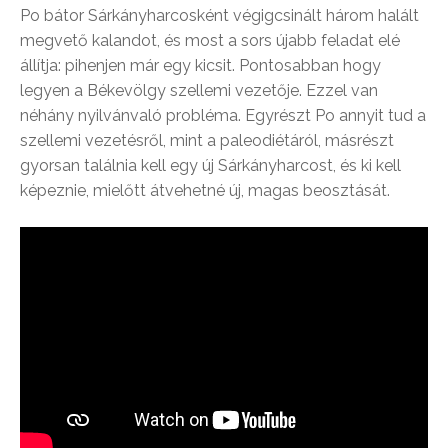
Po bátor Sárkányharcosként végigcsinált három halált
megvető kalandot, és most a sors újabb feladat elé
állítja: pihenjen már egy kicsit. Pontosabban hogy
legyen a Békevölgy szellemi vezetője. Ezzel van
néhány nyilvánvaló probléma. Egyrészt Po annyit tud a
szellemi vezetésről, mint a paleodiétáról, másrészt
gyorsan találnia kell egy új Sárkányharcost, és ki kell
képeznie, mielőtt átvehetné új, magas beosztását.