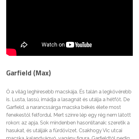
Garfield (Max)
Ő a világ leghíresebb macskája. És talán a legkövérebb
is. Lusta, lassú, imádja a lasagnát és utálja a hétfőt. De
Garfield, a narancssárga macska békés élete most
fenekestől felfordul. Mert színre lép egy rég nem látott
rokon: az apja. Sok mindenben hasonlítanak: szeretik a
hasukat, és utálják a fürdővizet. Csakhogy Vic utcai
macska, kalandvágyó, vagány figura, Garfieldtól pedig