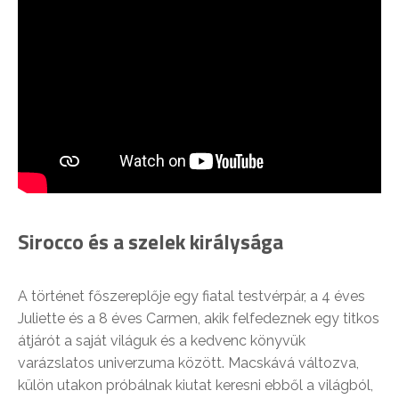
Sirocco és a szelek királysága
A történet főszereplője egy fiatal testvérpár, a 4 éves
Juliette és a 8 éves Carmen, akik felfedeznek egy titkos
átjárót a saját világuk és a kedvenc könyvük
varázslatos univerzuma között. Macskává változva,
külön utakon próbálnak kiutat keresni ebből a világból,