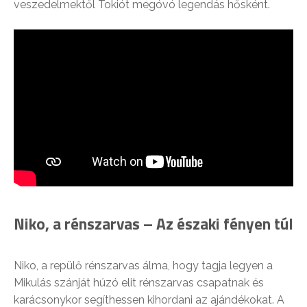
veszedelmektől Tokiót megóvó legendás hősként.
Niko, a rénszarvas – Az északi fényen túl
Niko, a repülő rénszarvas álma, hogy tagja legyen a
Mikulás szánját húzó elit rénszarvas csapatnak és
karácsonykor segíthessen kihordani az ajándékokat. A