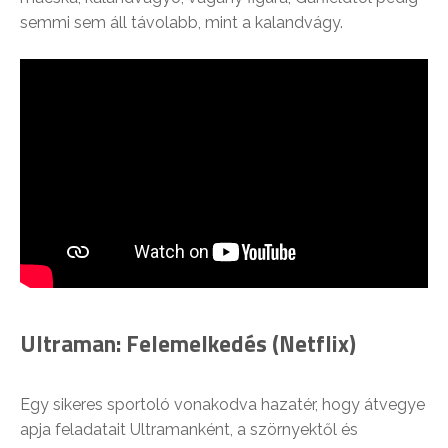
semmi sem áll távolabb, mint a kalandvágy.
Ultraman: Felemelkedés (Netflix)
Egy sikeres sportoló vonakodva hazatér, hogy átvegye
apja feladatait Ultramanként, a szörnyektől és