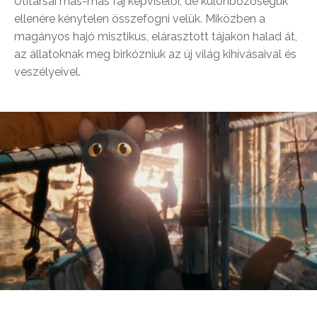
Útitársai más-más faj képviselői, de különbözőségük
ellenére kénytelen összefogni velük. Miközben a
magányos hajó misztikus, elárasztott tájakon halad át,
az állatoknak meg birkózniuk az új világ kihívásaival és
veszélyeivel.