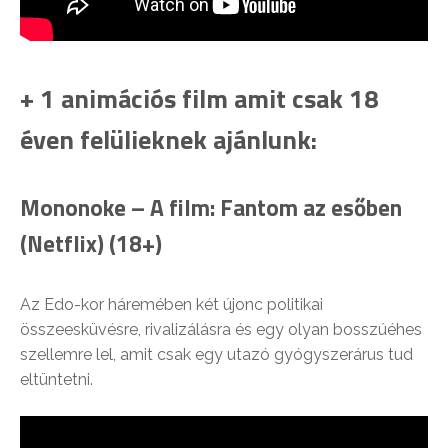
+ 1 animációs film amit csak 18
éven felülieknek ajánlunk:
Mononoke – A film: Fantom az esőben
(Netflix) (18+)
Az Edo-kor háremében két újonc politikai
összeesküvésre, rivalizálásra és egy olyan bosszúéhes
szellemre lel, amit csak egy utazó gyógyszerárus tud
eltüntetni.