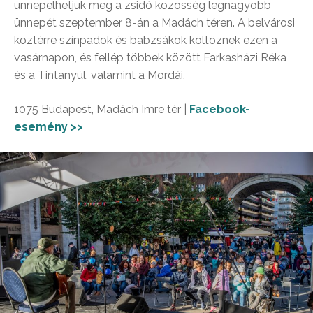
ünnepelhetjük meg a zsidó közösség legnagyobb
ünnepét szeptember 8-án a Madách téren. A belvárosi
köztérre színpadok és babzsákok költöznek ezen a
vasárnapon, és fellép többek között Farkasházi Réka
és a Tintanyúl, valamint a Mordái.
1075 Budapest, Madách Imre tér |
Facebook-
esemény >>