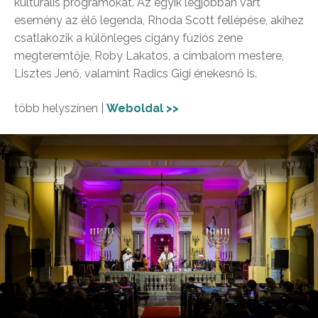
kulturális programokat. Az egyik legjobban várt
esemény az élő legenda, Rhoda Scott fellépése, akihez
csatlakozik a különleges cigány fúziós zene
megteremtője, Roby Lakatos, a cimbalom mestere,
Lisztes Jenő, valamint Radics Gigi énekesnő is.
több helyszínen |
Weboldal >>