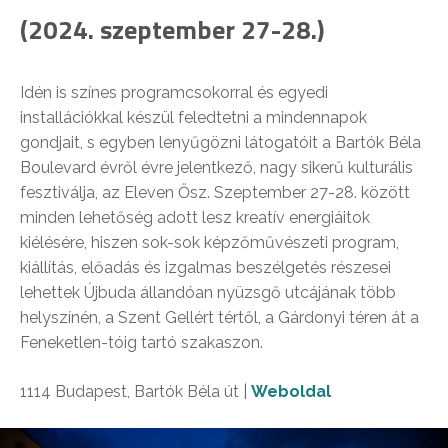
(2024. szeptember 27-28.)
Idén is színes programcsokorral és egyedi
installációkkal készül feledtetni a mindennapok
gondjait, s egyben lenyűgözni látogatóit a Bartók Béla
Boulevard évről évre jelentkező, nagy sikerű kulturális
fesztiválja, az Eleven Ősz. Szeptember 27-28. között
minden lehetőség adott lesz kreatív energiáitok
kiélésére, hiszen sok-sok képzőművészeti program,
kiállítás, előadás és izgalmas beszélgetés részesei
lehettek Újbuda állandóan nyüzsgő utcájának több
helyszínén, a Szent Gellért tértől, a Gárdonyi téren át a
Feneketlen-tóig tartó szakaszon.
1114 Budapest, Bartók Béla út |
Weboldal