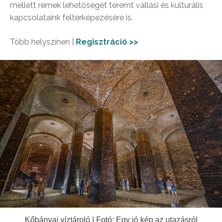
mellett remek lehetőséget teremt vallási és kulturális
kapcsolataink feltérképezésére is.
Több helyszínen |
Regisztráció >>
Kőbányai víztároló | Fotó: Egy jó kép az utazásról