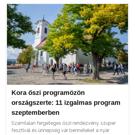
Kora őszi programözön
országszerte: 11 izgalmas program
szeptemberben
Számtalan fergeteges őszi rendezvény, szuper
fesztivál és ünnepség vár benneteket a nyár