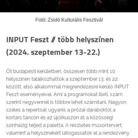
Fotó: Zsidó Kulturális Fesztivál
INPUT Feszt // több helyszínen
(2024. szeptember 13-22.)
Öt budapesti kerületben, összesen több mint 10
helyszínen találkozhattok a szeptember 13. és 22.
között, első alkalommal megrendezésre kerülő INPUT
Feszt eseményeivel. Ami a programokat illeti, szám
szerint negyvennél is többre lehet számítani. Nagyon
széles a repertoár, ugyanis a prózai daraboktól a
kortárs táncon és az újcirkuszon át a közösségi
színházig terjed a paletta. A részletes műsortervért,
valamint a helyszínekért látogassatok el a rendezvény