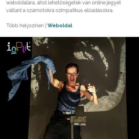
weboldalára, ahol lehetőségetek van online jegyet
váltani a számotokra szimpatikus előadásokra.
Több helyszínen |
Weboldal