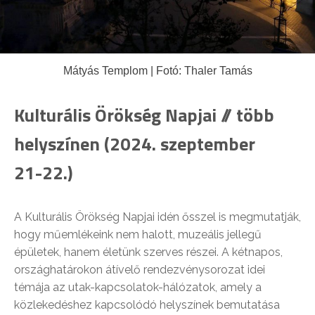
Mátyás Templom | Fotó: Thaler Tamás
Kulturális Örökség Napjai // több
helyszínen (2024. szeptember
21-22.)
A Kulturális Örökség Napjai idén ősszel is megmutatják,
hogy műemlékeink nem halott, muzeális jellegű
épületek, hanem életünk szerves részei. A kétnapos,
országhatárokon átívelő rendezvénysorozat idei
témája az utak-kapcsolatok-hálózatok, amely a
közlekedéshez kapcsolódó helyszínek bemutatása