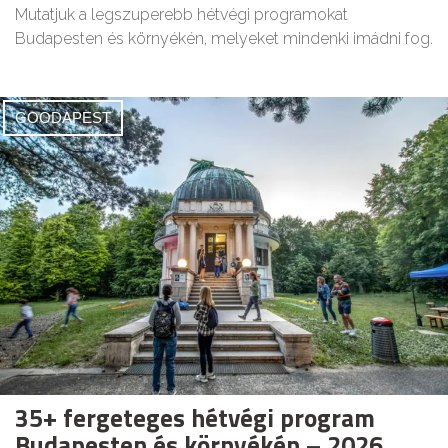
Mutatjuk a legszuperebb hétvégi programokat
Budapesten és környékén, melyeket mindenki imádni fog.
GOODAPEST
35+ fergeteges hétvégi program
Budapesten és környékén – 2026.