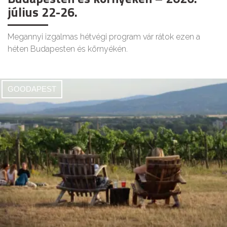
július 22-26.
Megannyi izgalmas hétvégi program vár rátok ezen a
héten Budapesten és környékén.
GOODAPEST