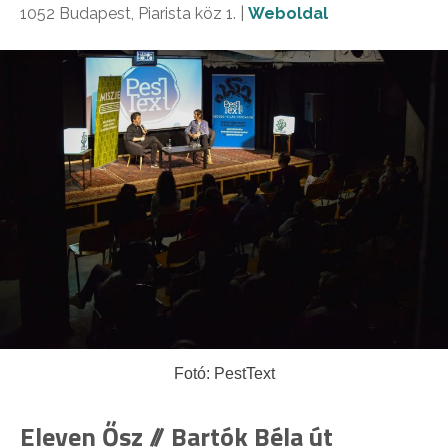
1052 Budapest, Piarista köz 1. |
Weboldal
Fotó: PestText
Eleven Ősz // Bartók Béla út