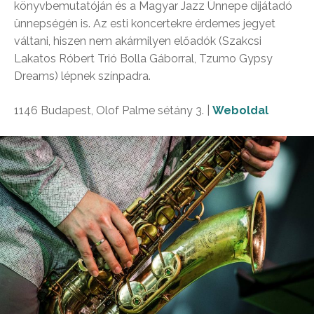
könyvbemutatóján és a Magyar Jazz Ünnepe díjátadó
ünnepségén is. Az esti koncertekre érdemes jegyet
váltani, hiszen nem akármilyen előadók (Szakcsi
Lakatos Róbert Trió Bolla Gáborral, Tzumo Gypsy
Dreams) lépnek színpadra.
1146 Budapest, Olof Palme sétány 3. |
Weboldal