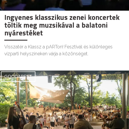
Ingyenes klasszikus zenei koncertek
töltik meg muzsikával a balatoni
nyárestéket
Visszatér a Klassz a pARTon! Fesztivál és különleges
vízparti helyszíneken várja a közönséget.
GOODAPEST