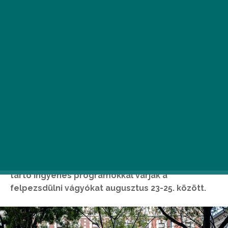
Idén negyedik alkalommal rendezik meg a
Terézvárosi Fesztivált, ahol reggeltől késő estig
tartó ingyenes programokkal várják a
felpezsdülni vágyókat augusztus 23-25. között.