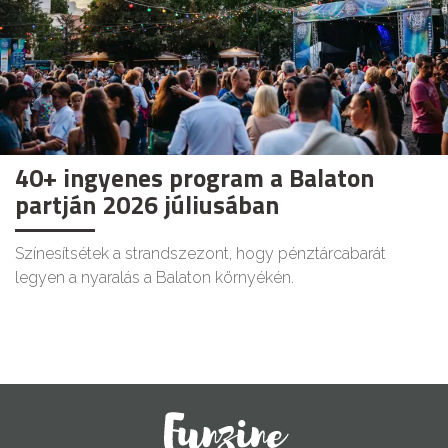
40+ ingyenes program a Balaton
partján 2026 júliusában
Színesítsétek a strandszezont, hogy pénztárcabarát
legyen a nyaralás a Balaton környékén.