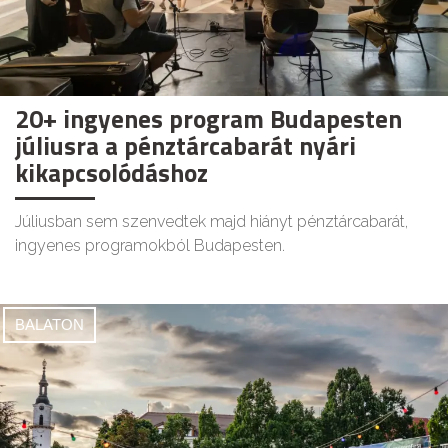
20+ ingyenes program Budapesten
júliusra a pénztárcabarát nyári
kikapcsolódáshoz
Júliusban sem szenvedtek majd hiányt pénztárcabarát,
ingyenes programokból Budapesten.
BALATON