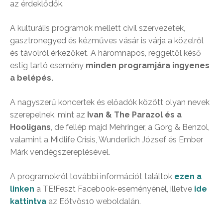
az érdeklődők.
A kulturális programok mellett civil szervezetek,
gasztronegyed és kézműves vásár is várja a közelről
és távolról érkezőket. A háromnapos, reggeltől késő
estig tartó esemény
minden programjára ingyenes
a belépés.
A nagyszerű koncertek és előadók között olyan nevek
szerepelnek, mint az
Ivan & The Parazol és a
Hooligans
, de fellép majd Mehringer, a Gorg & Benzol,
valamint a Midlife Crisis, Wunderlich József és Ember
Márk vendégszereplésével.
A programokról további információt találtok
ezen a
linken
a TE!Feszt Facebook-eseményénél, illetve
ide
kattintva
az Eötvös10 weboldalán.