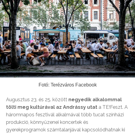
Fotó: Terézváros Facebook
Augusztus 23. és 25. között
negyedik alkalommal
tölti meg kultúrával az Andrássy utat
a TE!Feszt. A
háromnapos fesztivál alkalmával több tucat színházi
produkció, könnyűzenei koncertek és
gyerekprogramok számtalanjával kapcsolódhatnak ki