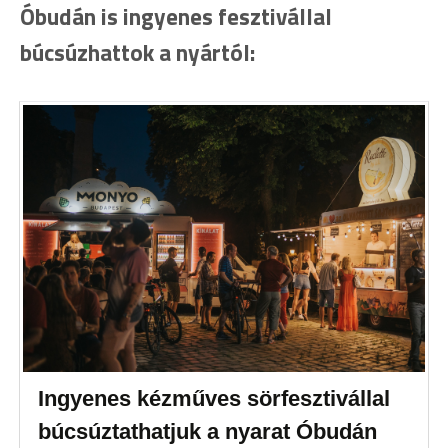
Óbudán is ingyenes fesztivállal
búcsúzhattok a nyártól:
Ingyenes kézműves sörfesztivállal
búcsúztathatjuk a nyarat Óbudán