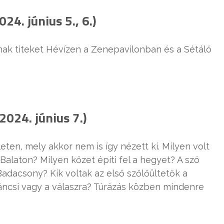
24. június 5., 6.)
ak titeket Hévízen a Zenepavilonban és a Sétáló
024. június 7.)
leten, mely akkor nem is így nézett ki. Milyen volt
 Balaton? Milyen kőzet építi fel a hegyet? A szó
dacsony? Kik voltak az első szőlőültetők a
áncsi vagy a válaszra? Túrázás közben mindenre