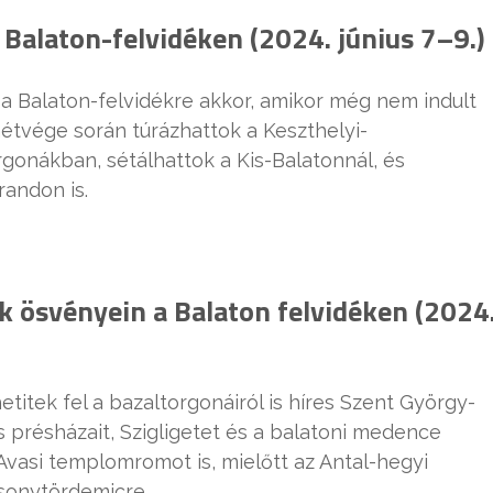
 Balaton-felvidéken (2024. június 7–9.)
a Balaton-felvidékre akkor, amikor még nem indult
hétvége során túrázhattok a Keszthelyi-
onákban, sétálhattok a Kis-Balatonnál, és
randon is.
 ösvényein a Balaton felvidéken (2024
titek fel a bazaltorgonáiról is híres Szent György-
 présházait, Szigligetet és a balatoni medence
Avasi templomromot is, mielőtt az Antal-hegyi
sonytördemicre.