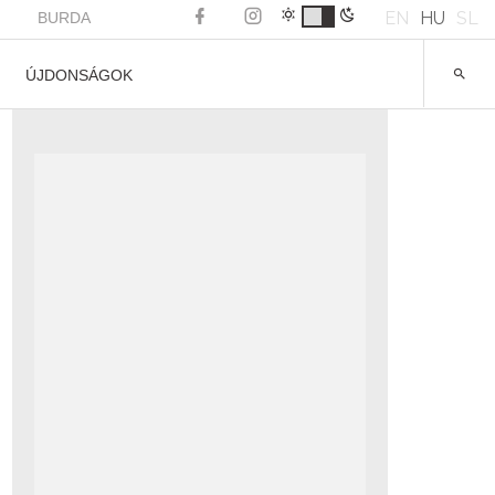
EN
HU
SL
BURDA
ÚJDONSÁGOK