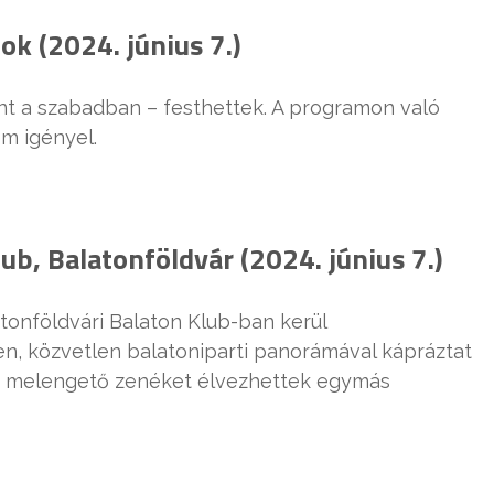
ok (2024. június 7.)
nt a szabadban – festhettek. A programon való
m igényel.
ub, Balatonföldvár (2024. június 7.)
atonföldvári Balaton Klub-ban kerül
n, közvetlen balatoniparti panorámával kápráztat
és a melengető zenéket élvezhettek egymás