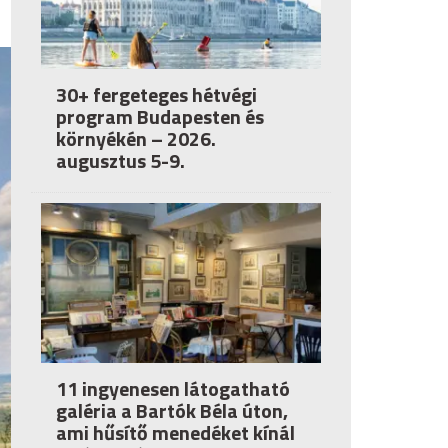
30+ fergeteges hétvégi
program Budapesten és
környékén – 2026.
augusztus 5-9.
11 ingyenesen látogatható
galéria a Bartók Béla úton,
ami hűsítő menedéket kínál