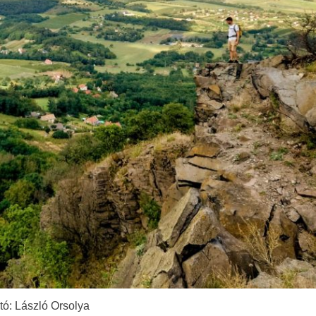
tó: László Orsolya