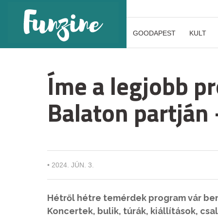
GOODAPEST
KULT
Íme a legjobb p
Balaton partján 
•
2024. JÚN. 3.
Hétről hétre temérdek program vár ben
Koncertek, bulik, túrák, kiállítások, c