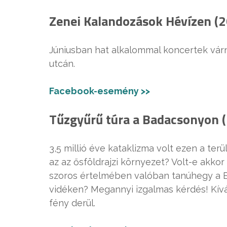
Zenei Kalandozások Hévízen (20
Júniusban hat alkalommal koncertek várn
utcán.
Facebook-esemény >>
Tűzgyűrű túra a Badacsonyon (2
3,5 millió éve kataklizma volt ezen a terü
az az ősföldrajzi környezet? Volt-e akkor
szoros értelmében valóban tanúhegy a Ba
vidéken? Megannyi izgalmas kérdés! Kív
fény derül.