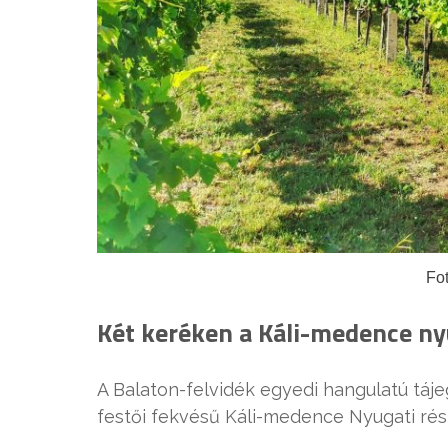
Fot
Két keréken a Káli-medence nyu
A Balaton-felvidék egyedi hangulatú táje
festői fekvésű Káli-medence Nyugati rés