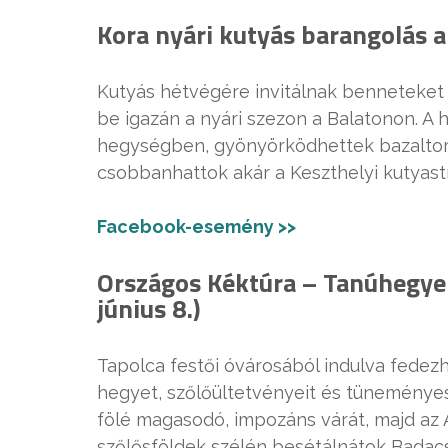
Kora nyári kutyás barangolás a
Kutyás hétvégére invitálnak benneteket 
be igazán a nyári szezon a Balatonon. A 
hegységben, gyönyörködhettek bazaltorg
csobbanhattok akár a Keszthelyi kutyast
Facebook-esemény >>
Országos Kéktúra – Tanúhegyek
június 8.)
Tapolca festői óvárosából indulva fedezhe
hegyet, szőlőültetvényeit és tüneményes
fölé magasodó, impozáns várát, majd az 
szőlősföldek szélén besétálnátok Badac