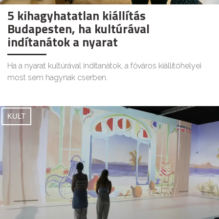
5 kihagyhatatlan kiállítás
Budapesten, ha kultúrával
indítanátok a nyarat
Ha a nyarat kultúrával indítanátok, a főváros kiállítóhelyei
most sem hagynak cserben.
KULT