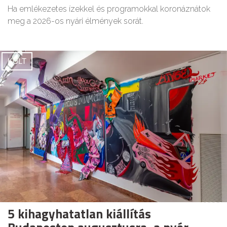
Ha emlékezetes ízekkel és programokkal koronáznátok
meg a 2026-os nyári élmények sorát.
KULT
5 kihagyhatatlan kiállítás