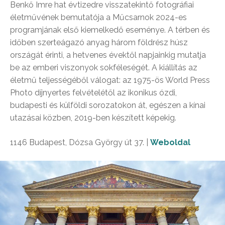
Benkő Imre hat évtizedre visszatekintő fotográfiai
életművének bemutatója a Műcsarnok 2024-es
programjának első kiemelkedő eseménye. A térben és
időben szerteágazó anyag három földrész húsz
országát érinti, a hetvenes évektől napjainkig mutatja
be az emberi viszonyok sokféleségét. A kiállítás az
életmű teljességéből válogat: az 1975-ös World Press
Photo díjnyertes felvételétől az ikonikus ózdi,
budapesti és külföldi sorozatokon át, egészen a kínai
utazásai közben, 2019-ben készített képekig.
1146 Budapest, Dózsa György út 37. |
Weboldal