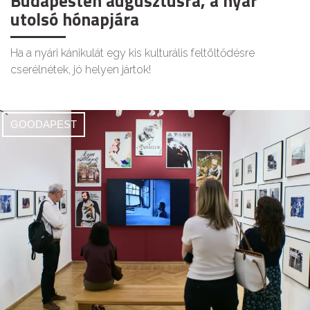
Budapesten augusztusra, a nyár
utolsó hónapjára
Ha a nyári kánikulát egy kis kulturális feltöltődésre
cserélnétek, jó helyen jártok!
GOODAPEST