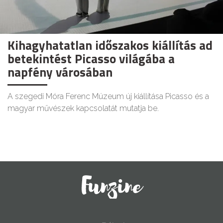
Kihagyhatatlan időszakos kiállítás ad
betekintést Picasso világába a
napfény városában
A szegedi Móra Ferenc Múzeum új kiállítása Picasso és a
magyar művészek kapcsolatát mutatja be.