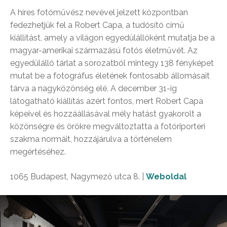
A híres fotóművész nevével jelzett központban
fedezhetjük fel a Robert Capa, a tudósító című
kiállítást, amely a világon egyedülállóként mutatja be a
magyar-amerikai származású fotós életművét. Az
egyedülálló tárlat a sorozatból mintegy 138 fényképet
mutat be a fotográfus életének fontosabb állomásait
tárva a nagyközönség elé. A december 31-ig
látogatható kiállítás azért fontos, mert Robert Capa
képeivel és hozzáállásával mély hatást gyakorolt a
közönségre és örökre megváltoztatta a fotóriporteri
szakma normáit, hozzájárulva a történelem
megértéséhez.
1065 Budapest, Nagymező utca 8. |
Weboldal