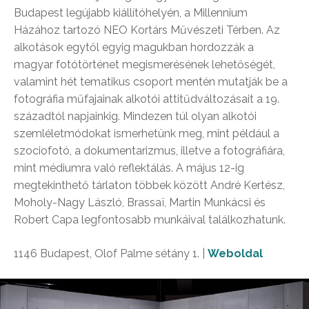
Budapest legújabb kiállítóhelyén, a Millennium
Házához tartozó NEO Kortárs Művészeti Térben. Az
alkotások egytől egyig magukban hordozzák a
magyar fotótörténet megismerésének lehetőségét,
valamint hét tematikus csoport mentén mutatják be a
fotográfia műfajainak alkotói attitűdváltozásait a 19.
századtól napjainkig. Mindezen túl olyan alkotói
szemléletmódokat ismerhetünk meg, mint például a
szociofotó, a dokumentarizmus, illetve a fotográfiára,
mint médiumra való reflektálás. A május 12-ig
megtekinthető tárlaton többek között André Kertész,
Moholy-Nagy László, Brassaï, Martin Munkácsi és
Robert Capa legfontosabb munkáival találkozhatunk.
1146 Budapest, Olof Palme sétány 1. |
Weboldal