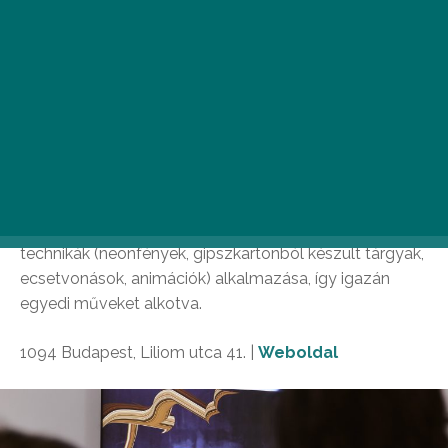
Jiří Thýn: A kígyó ölelése // Trafó (2024.
február 25-ig)
Február 25-ig még lehetőségetek van megtekinteni a
kortárs cseh művészet egyik legkiemelkedőbb
fotográfusának alkotásait a Trafóban. Jiří Thýn
különlegessége abban rejlik, hogy nem áll meg a
fényképek kétdimenziós feldolgozásánál, hiszen
kiemelt szerepet játszik művészetében a különböző
technikák (neonfények, gipszkartonból készült tárgyak,
ecsetvonások, animációk) alkalmazása, így igazán
egyedi műveket alkotva.
1094 Budapest, Liliom utca 41. |
Weboldal