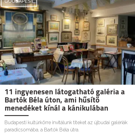
GOODAPEST
11 ingyenesen látogatható galéria a
Bartók Béla úton, ami hűsítő
menedéket kínál a kánikulában
Budapesti kultúrkörre invitálunk titeket az újbudai galériák
paradicsomába, a Bartók Béla útra.