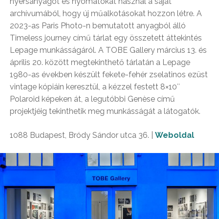
nyersanyagot és nyomatokat használ a saját
archívumából, hogy új műalkotásokat hozzon létre. A
2023-as Paris Photo-n bemutatott anyagból álló
Timeless journey című tárlat egy összetett áttekintés
Lepage munkásságáról. A TOBE Gallery március 13. és
április 20. között megtekinthető tárlatán a Lepage
1980-as években készült fekete-fehér zselatinos ezüst
vintage kópiáin keresztül, a kézzel festett 8×10″
Polaroid képeken át, a legutóbbi Genèse című
projektjéig tekinthetik meg munkásságát a látogatók.
1088 Budapest, Bródy Sándor utca 36. |
Weboldal