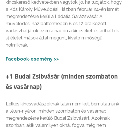
kincskereső kedvetekben vagytok, jó, ha tudjátok, hogy
a Kós Károly Művelődési Házban február 24-én ismét
megrendezésre kerül a Ládafia Garázsvásár. A
művelődési ház báltermében 8 és 12 óra között
vadászhatjátok ezen a napon a kincseket és adhattok
új életet mások által megunt, kiváló minőségű
holmiknak.
Facebook-esemény >>
+1 Budai Zsibvásár (minden szombaton
és vasárnap)
Lelkes kincsvadászoknak talán nem kell bemutatnunk
a télen-nyáron, minden szombaton és vasárnap
megrendezésre kerülő Budai Zsibvásárt. Azoknak
azonban, akik valamilyen oknál fogva még nem