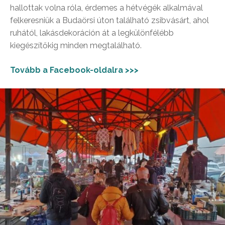
hallottak volna róla, érdemes a hétvégék alkalmával
felkeresniük a Budaörsi úton található zsibvásárt, ahol
ruhától, lakásdekoráción át a legkülönfélébb
kiegészítőkig minden megtalálható.
Tovább a Facebook-oldalra >>>