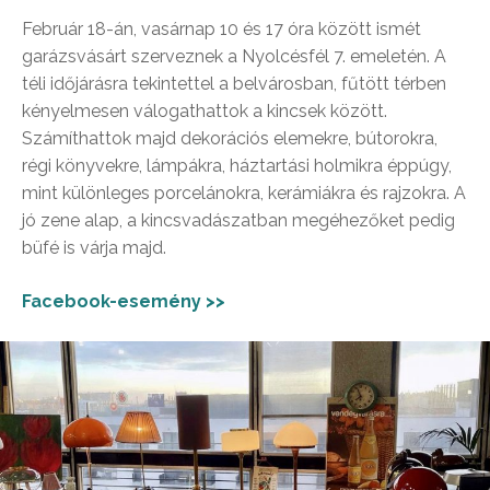
Február 18-án, vasárnap 10 és 17 óra között ismét
garázsvásárt szerveznek a Nyolcésfél 7. emeletén. A
téli időjárásra tekintettel a belvárosban, fűtött térben
kényelmesen válogathattok a kincsek között.
Számíthattok majd dekorációs elemekre, bútorokra,
régi könyvekre, lámpákra, háztartási holmikra éppúgy,
mint különleges porcelánokra, kerámiákra és rajzokra. A
jó zene alap, a kincsvadászatban megéhezőket pedig
büfé is várja majd.
Facebook-esemény >>