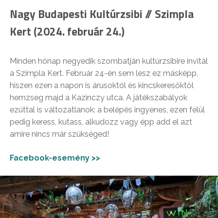
Nagy Budapesti Kultúrzsibi // Szimpla
Kert (2024. február 24.)
Minden hónap negyedik szombatján kultúrzsibire invitál
a Szimpla Kert. Február 24-én sem lesz ez másképp,
hiszen ezen a napon is árusoktól és kincskeresőktől
hemzseg majd a Kazinczy utca. A játékszabályok
ezúttal is változatlanok: a belépés ingyenes, ezen felül
pedig keress, kutass, alkudozz vagy épp add el azt
amire nincs már szükséged!
Facebook-esemény >>