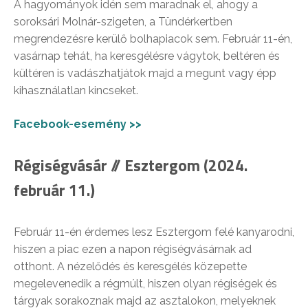
A hagyományok idén sem maradnak el, ahogy a
soroksári Molnár-szigeten, a Tündérkertben
megrendezésre kerülő bolhapiacok sem. Február 11-én,
vasárnap tehát, ha keresgélésre vágytok, beltéren és
kültéren is vadászhatjátok majd a megunt vagy épp
kihasználatlan kincseket.
Facebook-esemény >>
Régiségvásár // Esztergom (2024.
február 11.)
Február 11-én érdemes lesz Esztergom felé kanyarodni,
hiszen a piac ezen a napon régiségvásárnak ad
otthont. A nézelődés és keresgélés közepette
megelevenedik a régmúlt, hiszen olyan régiségek és
tárgyak sorakoznak majd az asztalokon, melyeknek