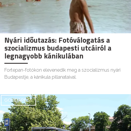
Nyári időutazás: Fotóválogatás a
szocializmus budapesti utcáiról a
legnagyobb kánikulában
Fortepan-fotókon elevenedik meg a szocializmus nyári
Budapestje, a kánikula pillanataival.
GOODAPEST