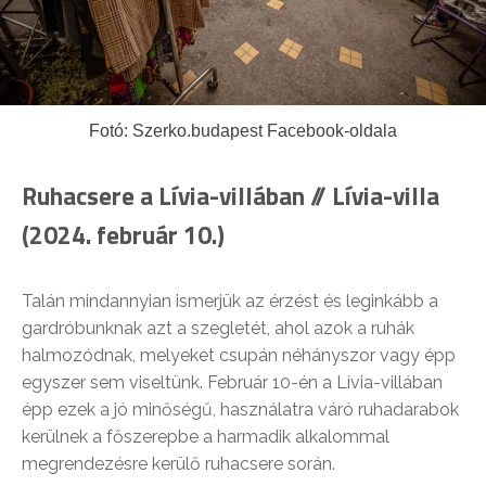
Fotó: Szerko.budapest Facebook-oldala
Ruhacsere a Lívia-villában // Lívia-villa
(2024. február 10.)
Talán mindannyian ismerjük az érzést és leginkább a
gardróbunknak azt a szegletét, ahol azok a ruhák
halmozódnak, melyeket csupán néhányszor vagy épp
egyszer sem viseltünk. Február 10-én a Lívia-villában
épp ezek a jó minőségű, használatra váró ruhadarabok
kerülnek a főszerepbe a harmadik alkalommal
megrendezésre kerülő ruhacsere során.