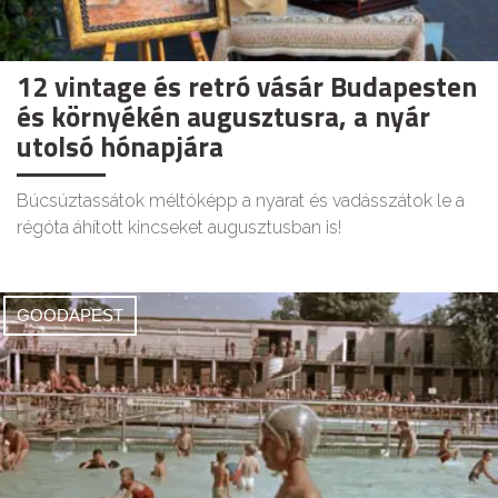
12 vintage és retró vásár Budapesten
és környékén augusztusra, a nyár
utolsó hónapjára
Búcsúztassátok méltóképp a nyarat és vadásszátok le a
régóta áhított kincseket augusztusban is!
GOODAPEST