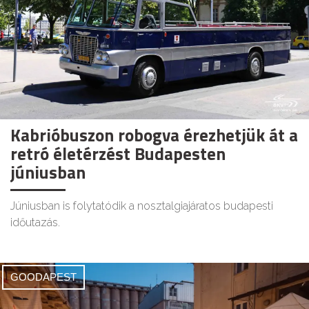
Kabrióbuszon robogva érezhetjük át a
retró életérzést Budapesten
júniusban
Júniusban is folytatódik a nosztalgiajáratos budapesti
időutazás.
GOODAPEST