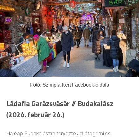
Fotó: Szimpla Kert Facebook-oldala
Ládafia Garázsvásár // Budakalász
(2024. február 24.)
Ha épp Budakalászra terveztek ellátogatni és