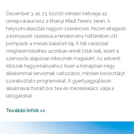
December 3. és 23. között minden hétvége az
ünnepvárásé lesz a tihanyi Mádl Ferenc téren. A
helyszínválasztás nagyon szerencsés, hiszen elragadó
a környezet, ráadásul a rendezvény hátterében ott
pompázik a mesés balatoni táj. A téli varázslat
megteremtéséhez azonban ennél több kell, ezért a
szervezők alaposan kitesznek magukért. Az adventi
időszak hagyományaihoz hűen a hónapban négy
alkalommal terveznek változatos, minden korosztályt
szórakoztató programokat. A gyertyagyújtások
alkalmával forralt bor, tea és mézeskalács várja a
látogatókat.
További infók >>