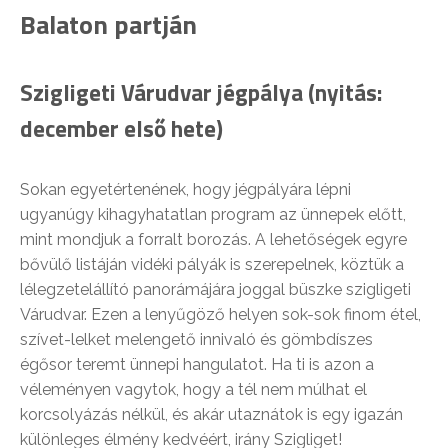
Balaton partján
Szigligeti Várudvar jégpálya (nyitás:
december első hete)
Sokan egyetértenének, hogy jégpályára lépni
ugyanúgy kihagyhatatlan program az ünnepek előtt,
mint mondjuk a forralt borozás. A lehetőségek egyre
bővülő listáján vidéki pályák is szerepelnek, köztük a
lélegzetelállító panorámájára joggal büszke szigligeti
Várudvar. Ezen a lenyűgöző helyen sok-sok finom étel,
szívet-lelket melengető innivaló és gömbdíszes
égősor teremt ünnepi hangulatot. Ha ti is azon a
véleményen vagytok, hogy a tél nem múlhat el
korcsolyázás nélkül, és akár utaznátok is egy igazán
különleges élmény kedvéért, irány Szigliget!