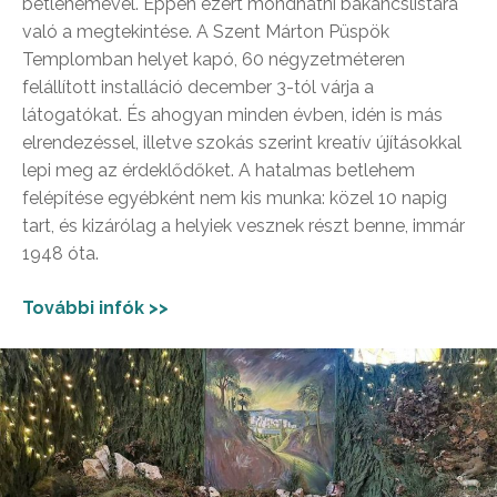
betlehemével. Éppen ezért mondhatni bakancslistára
való a megtekintése. A Szent Márton Püspök
Templomban helyet kapó, 60 négyzetméteren
felállított installáció december 3-tól várja a
látogatókat. És ahogyan minden évben, idén is más
elrendezéssel, illetve szokás szerint kreatív újításokkal
lepi meg az érdeklődőket. A hatalmas betlehem
felépítése egyébként nem kis munka: közel 10 napig
tart, és kizárólag a helyiek vesznek részt benne, immár
1948 óta.
További infók >>