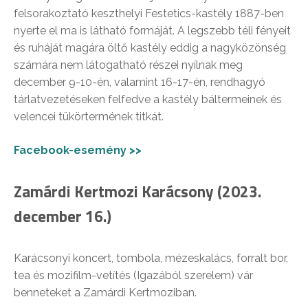
felsorakoztató keszthelyi Festetics-kastély 1887-ben
nyerte el ma is látható formáját. A legszebb téli fényeit
és ruháját magára öltő kastély eddig a nagyközönség
számára nem látogatható részei nyílnak meg
december 9-10-én, valamint 16-17-én, rendhagyó
tárlatvezetéseken felfedve a kastély báltermeinek és
velencei tükörtermének titkát.
Facebook-esemény >>
Zamárdi Kertmozi Karácsony (2023.
december 16.)
Karácsonyi koncert, tombola, mézeskalács, forralt bor,
tea és mozifilm-vetítés (Igazából szerelem) vár
benneteket a Zamárdi Kertmoziban.