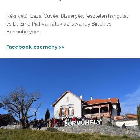
Kéknyelű, Laza, Cuvée, Bizsergés, fesztelen hangulat
és DJ Ernő Piaf vár rátok az Istvándy Birtok és
Borműhelyben.
Facebook-esemény >>