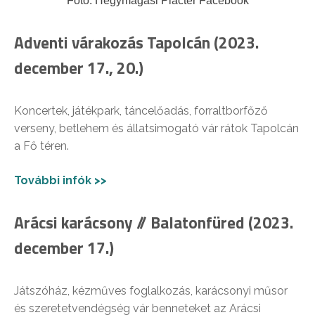
Fotó: Hegymagasi Piactér Facebook
Adventi várakozás Tapolcán (2023.
december 17., 20.)
Koncertek, játékpark, táncelőadás, forraltborfőző
verseny, betlehem és állatsimogató vár rátok Tapolcán
a Fő téren.
További infók >>
Arácsi karácsony // Balatonfüred (2023.
december 17.)
Játszóház, kézműves foglalkozás, karácsonyi műsor
és szeretetvendégség vár benneteket az Arácsi