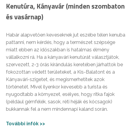
Kenutúra, Kányavár (minden szombaton
és vasárnap)
Habár alapvetően keveseknek jut eszébe télen kenuba
pattanni, nem kérdés, hogy a természet szépsége
miatt ebben az időszakban is hatalmas élmény
vállalkozni rá. Ha a kányavári kenutúrát választjátok,
szervezett, 2-3 órás kirándulás keretében járhattok be
fokozottan védett területeket, a Kis-Balatont és a
Kányavári-szigetet, és megismerhetitek azok
történetét. Mivel ilyenkor kevesebb a turista és
nyugodtabb a környezet, esélyes, hogy ritka fajok
(például gémfélék, sasok, réti héják és kócsagok)
bukkannak fel a nem mindennapi kaland során.
További infók >>