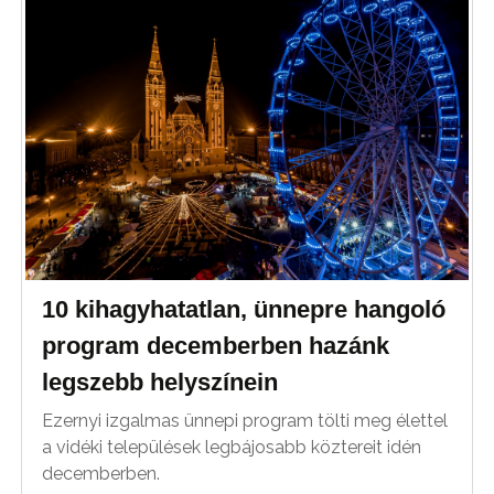
10 kihagyhatatlan, ünnepre hangoló
program decemberben hazánk
legszebb helyszínein
Ezernyi izgalmas ünnepi program tölti meg élettel
a vidéki települések legbájosabb köztereit idén
decemberben.