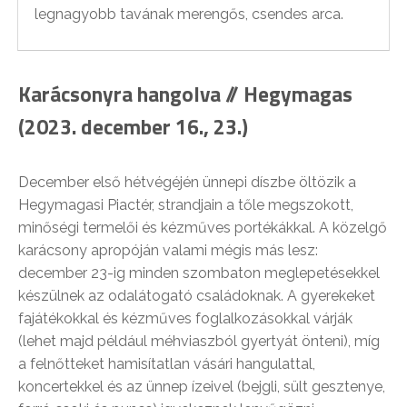
legnagyobb tavának merengős, csendes arca.
Karácsonyra hangolva // Hegymagas
(2023. december 16., 23.)
December első hétvégéjén ünnepi díszbe öltözik a
Hegymagasi Piactér, strandjain a tőle megszokott,
minőségi termelői és kézműves portékákkal. A közelgő
karácsony apropóján valami mégis más lesz:
december 23-ig minden szombaton meglepetésekkel
készülnek az odalátogató családoknak. A gyerekeket
fajátékokkal és kézműves foglalkozásokkal várják
(lehet majd például méhviaszból gyertyát önteni), míg
a felnőtteket hamisítatlan vásári hangulattal,
koncertekkel és az ünnep ízeivel (bejgli, sült gesztenye,