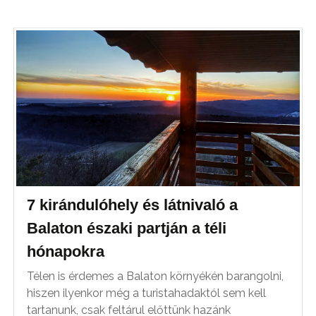
7 kirándulóhely és látnivaló a
Balaton északi partján a téli
hónapokra
Télen is érdemes a Balaton környékén barangolni,
hiszen ilyenkor még a turistahadaktól sem kell
tartanunk, csak feltárul előttünk hazánk