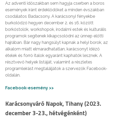
Az adventi időszakban sem hagyja cserben a boros
események iránt érdeklődőket a minden évszakban
csodálatos Badacsony. A karácsonyi fényekbe
burkolódzó hegyen december 2. és 16. között
borkóstolók, workshopok, irodalmi estek és kulturális
programok segítenek kikapcsolódni az ünnep előtti
hajrában. Bár nagy hangsúlyt kapnak a helyi borok, az
alkalom miatt elmaradhatatlan, karácsonyt idéző
ételek és forró italok egyaránt kaphatók lesznek. A
résztvevő helyek listáját, valamint a részletes
programleírást megtaláljátok a szervezők Facebook-
oldalán.
Facebook-esemény >>
Karácsonyváró Napok, Tihany (2023.
december 3-23., hétvégénként)