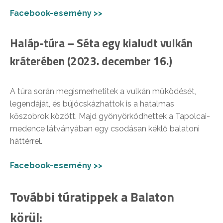
Facebook-esemény >>
Haláp-túra – Séta egy kialudt vulkán
kráterében (2023. december 16.)
A túra során megismerhetitek a vulkán működését,
legendáját, és bújócskázhattok is a hatalmas
kőszobrok között. Majd gyönyörködhettek a Tapolcai-
medence látványában egy csodásan kéklő balatoni
háttérrel.
Facebook-esemény >>
További túratippek a Balaton
körül: