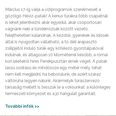
Március 17-ig várja a víziprogramok szerelmeseit a
gőzölgő Hévíz-patak! A kenus túrákra több csapatnál
is lehet jelentkezni, akár egyedül, akár csoportosan
vágnánk neki a tündérrózsák között vezető,
felejthetetlen kalandnak. A kezdők, gyerekek és idősek
által is nyugodtan vállalható, a tó déli árapasztó
zsilipjétől induló túrák egy kötelező gyorstalpalóval
indulnak, és átlagosan 10 kilométerrel később, a római
kori leleteiről híres Fenékpusztán érnek véget. A patak
lassú sodrású és mindössze egy méter mély, tehát
nem kell megijedni, ha beborulunk, de azért száraz
váltóruha legyen nálunk. Akármelyik túraszervező
társaság mellett is tesszük le a voksunkat, a különleges
természeti környezet és a jó hangulat garantált.
További infók >>