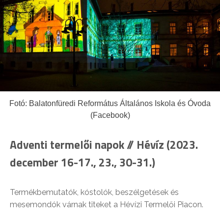
Fotó: Balatonfüredi Református Általános Iskola és Óvoda
(Facebook)
Adventi termelői napok // Hévíz (2023.
december 16-17., 23., 30-31.)
Termékbemutatók, kóstolók, beszélgetések és
mesemondók várnak titeket a Hévízi Termelői Piacon.