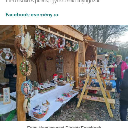
forró csoki és puncs) igyekeznek lenyűgözni.
Facebook-esemény >>