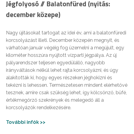
Jégfolyosó // Balatonfüred (nyitás:
december közepe)
Nagy újításokat tartogat az idei év, ami a balatonfüredi
korcsolyázást illeti. December közepén megnyit, és
várhatóan január végéig fog üzemelni a megújult, egy
kilométer hosszúra nyújtott vízparti jégpálya. Az új
pályarendszer teljesen egyedülálló, nagyobb
irányváltások nélkül lehet rajta korcsolyázni, és úgy
alakították ki, hogy egyes részeken jéghokizni és
tekézni is lehessen. Természetesen mindent elérhetővé
tesznek, amire csak szükség lehet, így kölcsönző, büfé,
értékmegőrző szekrények és melegedő áll a
korcsolyázók rendelkezésére.
További infók >>