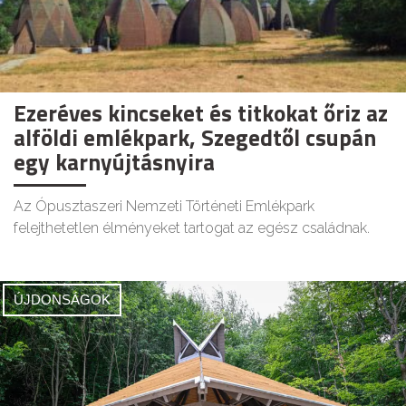
Ezeréves kincseket és titkokat őriz az
alföldi emlékpark, Szegedtől csupán
egy karnyújtásnyira
Az Ópusztaszeri Nemzeti Történeti Emlékpark
felejthetetlen élményeket tartogat az egész családnak.
ÚJDONSÁGOK