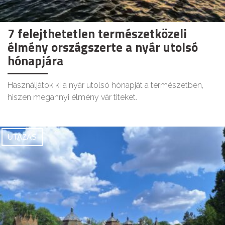
7 felejthetetlen természetközeli
élmény országszerte a nyár utolsó
hónapjára
Használjátok ki a nyár utolsó hónapját a természetben,
hiszen megannyi élmény vár titeket.
UTAZÁS