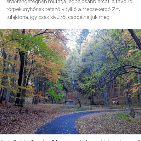
erdőrengetegben mutatja legbájosabb arcát: a távolról
törpekunyhónak tetsző vityilló a Mecsekerdő Zrt.
tulajdona, így csak kívülről csodálhatjuk meg.