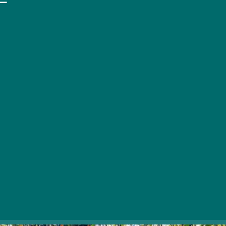
Meseszép panorámákkal, valamint lenyűgöző
természetes és épített látnivalókkal csábít
természetjárásra a Pécs mellett magasodó
Mecsek. Öltözzetek fel melegen, és fedezzétek
fel a hegység egyik legbájosabb erdei házikóját,
ami olyan, akár a Grimm-mesékből lépett volna
ki.