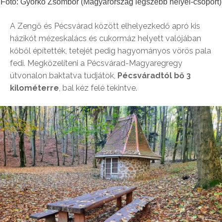
Fotó: Györkő Zsombor (Magyarország legszebb helyei-csoport)
A Zengő és Pécsvárad között elhelyezkedő apró kis
házikót mézeskalács és cukormáz helyett valójában
kőből építették, tetejét pedig hagyományos vörös pala
fedi. Megközelíteni a Pécsvárad-Magyaregregy
útvonalon baktatva tudjátok,
Pécsváradtól bő 3
kilométerre
, bal kéz felé tekintve.