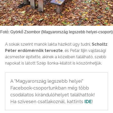
Fotó: Györkő Zsombor (Magyarország legszebb helyei-csoport)
A sokak szerint manók lakta házikót úgy tudni,
Scholtz
Péter erdőmérnök tervezte
, és Petar Ilijin vajdasági
ácsmester építette, akinek a közelben található, szebb
napokat is látott Szép Ilonka-kilátót is köszönhetjük.
A "Magyarország legszebb helyei" 
Facebook-csoportunkban még több 
csodálatos kirándulóhelyet találhattok! 
Ha szívesen csatlakoznál, kattints 
IDE
!