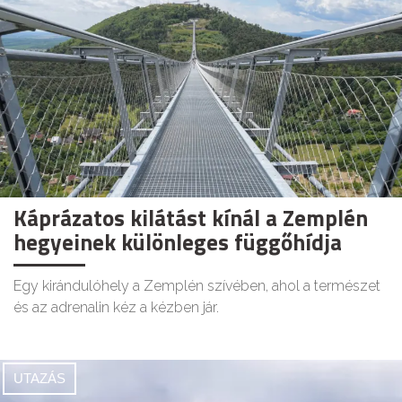
Káprázatos kilátást kínál a Zemplén
hegyeinek különleges függőhídja
Egy kirándulóhely a Zemplén szívében, ahol a természet
és az adrenalin kéz a kézben jár.
UTAZÁS