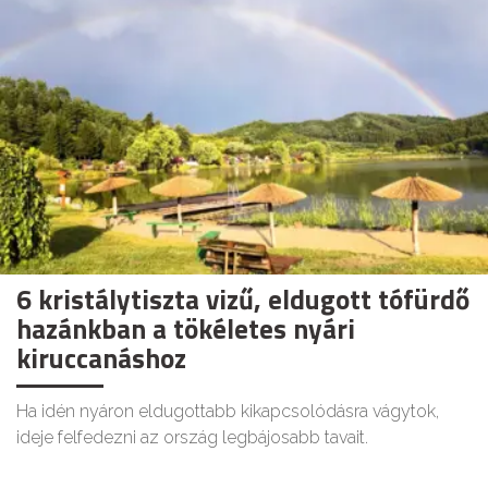
6 kristálytiszta vizű, eldugott tófürdő
hazánkban a tökéletes nyári
kiruccanáshoz
Ha idén nyáron eldugottabb kikapcsolódásra vágytok,
ideje felfedezni az ország legbájosabb tavait.