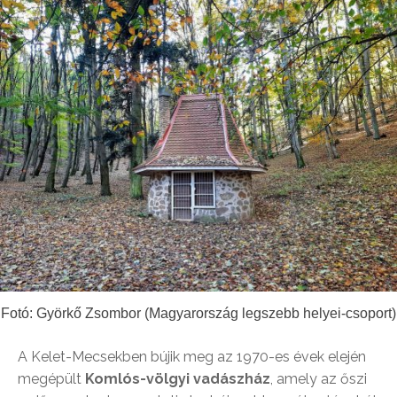
Fotó: Györkő Zsombor (Magyarország legszebb helyei-csoport)
A Kelet-Mecsekben bújik meg az 1970-es évek elején
megépült
Komlós-völgyi vadászház
, amely az őszi