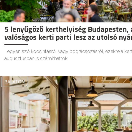
5 lenyűgöző kerthelyiség Budapesten, 
valóságos kerti parti lesz az utolsó nyá
Legyen szó koccintásról vagy bográcsozásról, ezekre a ker
augusztusban is számíthattok.
BALATON