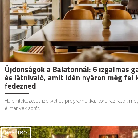
Újdonságok a Balatonnál: 6 izgalmas g
és látnivaló, amit idén nyáron még fel k
fedezned
Ha emlékezetes ízekkel és programokkal koronáznátok meg
élmények sorát.
GASZTRO