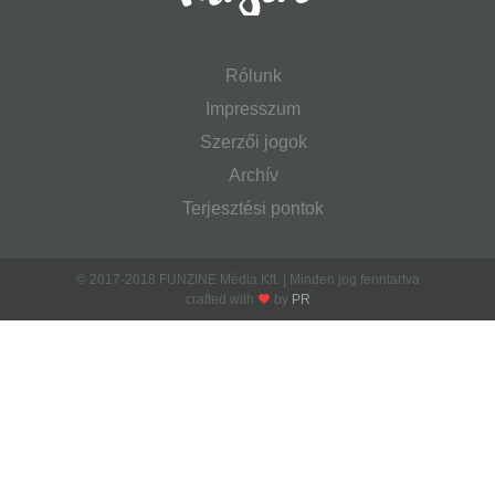
Rólunk
Impresszum
Szerzői jogok
Archív
Terjesztési pontok
© 2017-2018 FUNZINE Média Kft. | Minden jog fenntartva
crafted with
by
PR