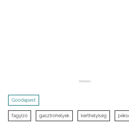
Goodapest
fagyizó
gasztrohelyek
kerthelyiség
péks