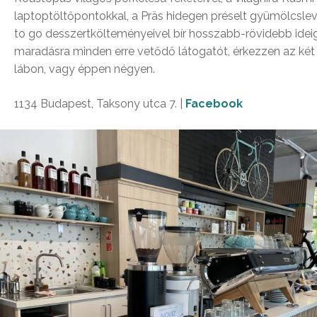
laptoptöltőpontokkal, a Präs hidegen préselt gyümölcslev
to go desszertkölteményeivel bír hosszabb-rövidebb ideig
maradásra minden erre vetődő látogatót, érkezzen az két 
lábon, vagy éppen négyen.
1134 Budapest, Taksony utca 7. |
Facebook