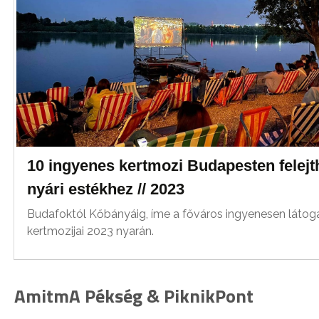
10 ingyenes kertmozi Budapesten felejt
nyári estékhez // 2023
Budafoktól Kőbányáig, íme a főváros ingyenesen látog
kertmozijai 2023 nyarán.
AmitmA Pékség & PiknikPont