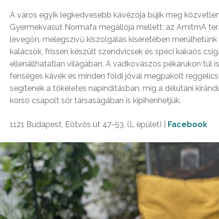
A város egyik legkedvesebb kávézója bújik meg közvetlen
Gyermekvasút Normafa megállója mellett: az AmitmA ter
levegőn, melegszívű kiszolgálás kíséretében merülhetünk 
kalácsok, frissen készült szendvicsek és spéci kakaós csi
ellenállhatatlan világában. A vadkovászos pékárukon túl ist
fenséges kávék és minden földi jóval megpakolt reggeli
segítenek a tökéletes napindításban, míg a délutáni kirándu
korsó csapolt sör társaságában is kipihenhetjük.
1121 Budapest, Eötvös út 47-53. (L épület) |
Facebook