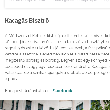
Artizán Budapest • Artizán Óbuda (@artizanbudapest) által mego
Kacagás Bisztró
A Módszertani Kabinet kistesója a II. kerület közkedvelt kul
központjának udvarán és a hozzá tartozó volt osztályter
reggel 9 és este 11 között a jókedv kellékeit, a friss péks
kezdve a szezonális ebédmenükön át a baráti beszélgeté
megízesítő sörökig és borokig. Legyen szó egy könnyed re
laza ebédről vagy egy fesztelen első randiról, a Kacagás 
választás, de a színházrajongókra szabott perec-pezsgő m
a pacsi!
Budapest, Jurányi utca 1. |
Facebook