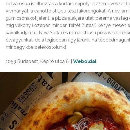
belvárosba is elhozták a kortárs nápolyi pizzaművészet l
vívmányát, a canotto stílusú tésztakorongokat. A név, ami
gumicsónakot jelent, a pizza alakjára utal: pereme vastag
míg vékony közepén minden feltét (“utas”) kényelmesen el
kavalkádján túl New York-i és római stílusú pizzaszeletekkel
étvágyunkat, de a legjobban úgy járunk, ha többedmagun
mindegyikbe belekóstolunk!
1053 Budapest, Képíró utca 8. |
Weboldal