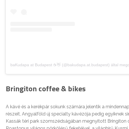
baKudapa at Budapest ☕️👋 (@bakudapa.at.budapest) által mego
Bringiton coffee & bikes
A kávé és a kerékpár sokunk számára jelentik a mindenna
részeit, Angyalföld új specialty kávézója pedig egyiknek si
Kassák téri park szomszédságában megnyitott Bringiton c
Roastopus világos pörkölésű feketéivel, a világhírű Kusmi 