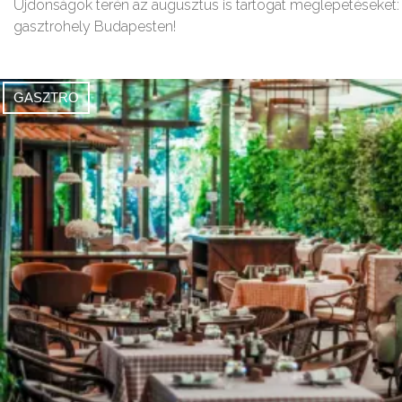
Újdonságok terén az augusztus is tartogat meglepetéseket:
gasztrohely Budapesten!
GASZTRO