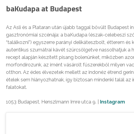
baKudapa at Budapest
Az Asli és a Plataran után újabb taggal bővült Budapest 
gasztronómiai szcénája: a baKudapa (észak-celebeszi szó,
“találkozni”) egyszerre parányi delikáteszbolt, étterem és 
autentikus szumátrai kávét szürcsölgetve nassolhatjuk 
recept alapján készített pisang bolenünket, miközben azo
morfondírozunk, az imént vásárolt fűszerekből milyen va
otthon. Az édes élvezetek mellett az indonéz étrend gerin
ételek sem hiányozhatnak, így biztosan mindenki talál az 
falatokat.
1053 Budapest, Henszlmann Imre utca 9. |
Instagram