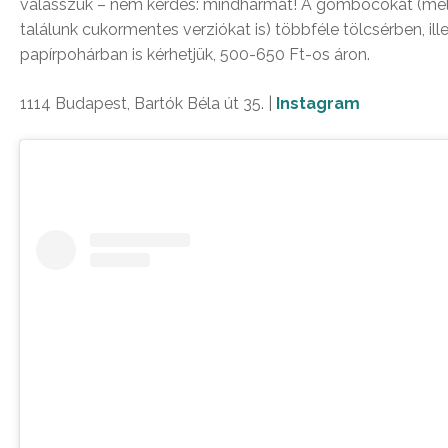
válasszuk – nem kérdés: mindhármat! A gombócokat (me
találunk cukormentes verziókat is) többféle tölcsérben, ill
papírpohárban is kérhetjük, 500-650 Ft-os áron.
1114 Budapest, Bartók Béla út 35. |
Instagram