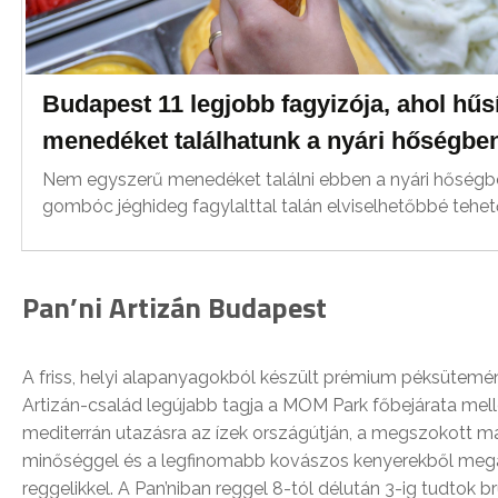
Budapest 11 legjobb fagyizója, ahol hűs
menedéket találhatunk a nyári hőségbe
Nem egyszerű menedéket találni ebben a nyári hőségb
gombóc jéghideg fagylalttal talán elviselhetőbbé tehe
Pan’ni Artizán Budapest
A friss, helyi alapanyagokból készült prémium péksütemén
Artizán-család legújabb tagja a MOM Park főbejárata melle
mediterrán utazásra az ízek országútján, a megszokott 
minőséggel és a legfinomabb kovászos kenyerekből me
reggelikkel. A Pan’niban reggel 8-tól délután 3-ig tudtok br