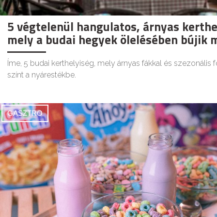
5 végtelenül hangulatos, árnyas kerthe
mely a budai hegyek ölelésében bújik 
Íme, 5 budai kerthelyiség, mely árnyas fákkal és szezonális 
színt a nyárestékbe.
GASZTRO