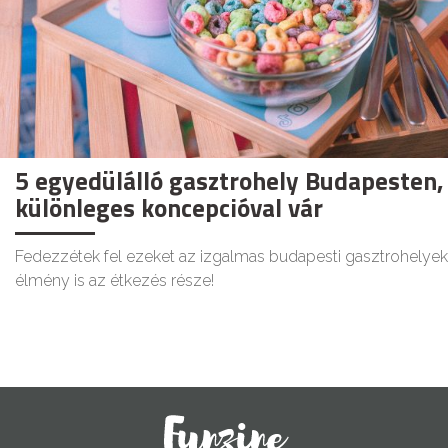
5 egyedülálló gasztrohely Budapesten,
különleges koncepcióval vár
Fedezzétek fel ezeket az izgalmas budapesti gasztrohelyeke
élmény is az étkezés része!