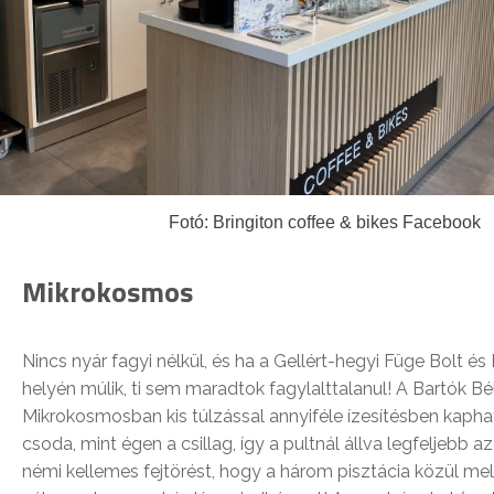
Fotó: Bringiton coffee & bikes Facebook
Mikrokosmos
Nincs nyár fagyi nélkül, és ha a Gellért-hegyi Füge Bolt és
helyén múlik, ti sem maradtok fagylalttalanul! A Bartók Bél
Mikrokosmosban kis túlzással annyiféle ízesítésben kaph
csoda, mint égen a csillag, így a pultnál állva legfeljebb 
némi kellemes fejtörést, hogy a három pisztácia közül mely