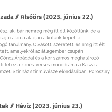
ada // Alsóörs (2023. június 22.)
sz, aki bár nemrég még itt élt közöttünk, de a
ajtó álarca alapján alkotunk képet, a
 tanulmány. Olvasott, szeretett, és amíg itt élt
etett, amelyekről az átlagember csupán
al, Göncz Árpáddal és a kor számos meghatározó
níti fel ez a zenés-verses monodráma a Kaszás
Nemzeti Színház színművésze előadásában, Poroszlay
ek // Hévíz (2023. június 23.)