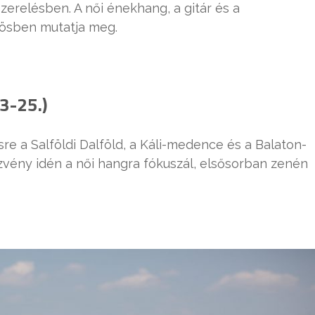
zerelésben. A női énekhang, a gitár és a
tösben mutatja meg.
23-25.)
e a Salföldi Dalföld, a Káli-medence és a Balaton-
ezvény idén a női hangra fókuszál, elsősorban zenén