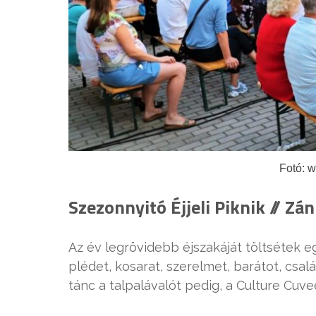
Fotó: 
Szezonnyitó Éjjeli Piknik // Zán
Az év legrövidebb éjszakáját töltsétek e
plédet, kosarat, szerelmet, barátot, csalá
tánc a talpalávalót pedig, a Culture Cuvee