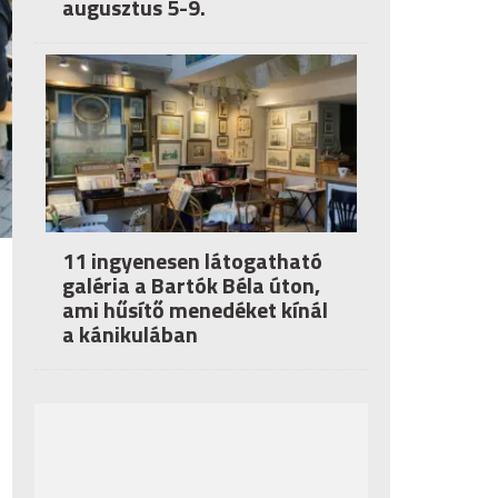
augusztus 5-9.
11 ingyenesen látogatható
galéria a Bartók Béla úton,
ami hűsítő menedéket kínál
a kánikulában