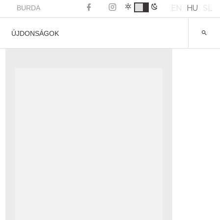
EN
HU
SL
BURDA
ÚJDONSÁGOK