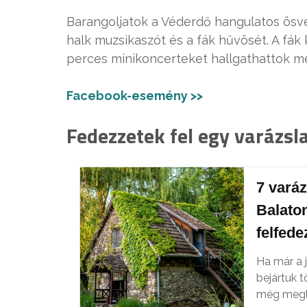
Barangoljatok a Véderdő hangulatos ösvén
halk muzsikaszót és a fák hűvösét. A fák
perces minikoncerteket hallgathattok m
Facebook-esemény >>
Fedezzetek fel egy varázsla
7 varáz
Balaton
felfede
Ha már a j
bejártuk t
még megle