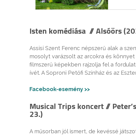
Isten komédiása // Alsóörs (202
Assisi Szent Ferenc népszerű alak a sze
mosolyt varázsolt az arcokra és könnyet
filmszerű képekben rajzolja fel a fordul
ívét. A Soproni Petőfi Színház és az Eszt
Facebook-esemény >>
Musical Trips koncert // Peter’
23.)
A műsorban jól ismert, de kevéssé játszot