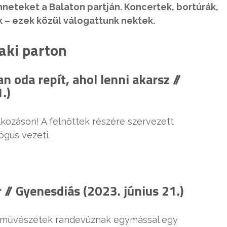
neteket a Balaton partján. Koncertek, bortúrák,
k – ezek közül válogattunk nektek.
aki parton
 oda repít, ahol lenni akarsz //
.)
lkozáson! A felnőttek részére szervezett
ógus vezeti.
 // Gyenesdiás (2023. június 21.)
t művészetek randevúznak egymással egy