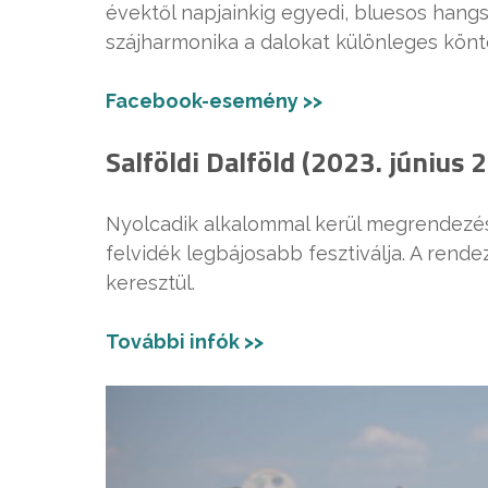
évektől napjainkig egyedi, bluesos hangs
szájharmonika a dalokat különleges kön
Facebook-esemény >>
Salföldi Dalföld (2023. június 
Nyolcadik alkalommal kerül megrendezésr
felvidék legbájosabb fesztiválja. A rend
keresztül.
További infók >>