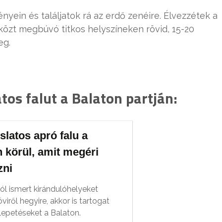
yein és találjatok rá az erdő zenéire. Élvezzétek a
 közt megbúvó titkos helyszíneken rövid, 15-20
eg.
tos falut a Balaton partján:
slatos apró falu a
 körül, amit megéri
zni
ól ismert kirándulóhelyeket
öviről hegyire, akkor is tartogat
petéseket a Balaton.