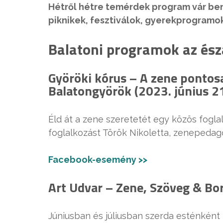
Hétről hétre temérdek program vár ben
piknikek, fesztiválok, gyerekprogramo
Balatoni programok az ész
Györöki kórus – A zene pontosan
Balatongyörök (2023. június 21
Éld át a zene szeretetét egy közös fogla
foglalkozást Török Nikoletta, zenepedag
Facebook-esemény >>
Art Udvar – Zene, Szöveg & Bor
Júniusban és júliusban szerda esténkén