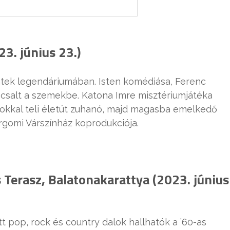
3. június 23.)
ntek legendáriumában. Isten komédiása, Ferenc
 csalt a szemekbe. Katona Imre misztériumjátéka
atokkal teli életút zuhanó, majd magasba emelkedő
ergomi Várszínház koprodukciója.
s Terasz, Balatonakarattya (2023. június
t pop, rock és country dalok hallhatók a ’60-as