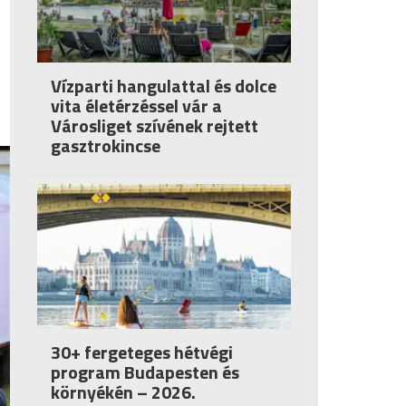
Vízparti hangulattal és dolce
vita életérzéssel vár a
Városliget szívének rejtett
gasztrokincse
30+ fergeteges hétvégi
program Budapesten és
környékén – 2026.