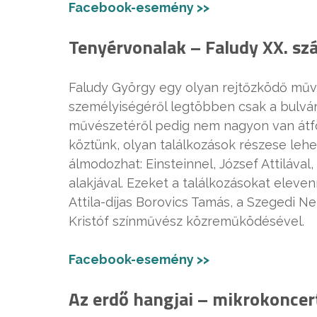
Facebook-esemény >>
Tenyérvonalak – Faludy XX. száz
Faludy György egy olyan rejtőzködő művé
személyiségéről legtöbben csak a bulvárs
művészetéről pedig nem nagyon van átfogó
köztünk, olyan találkozások részese leh
álmodozhat: Einsteinnel, József Attiláv
alakjával. Ezeket a találkozásokat eleve
Attila-díjas Borovics Tamás, a Szegedi 
Kristóf színművész közreműködésével.
Facebook-esemény >>
Az erdő hangjai – mikrokoncert