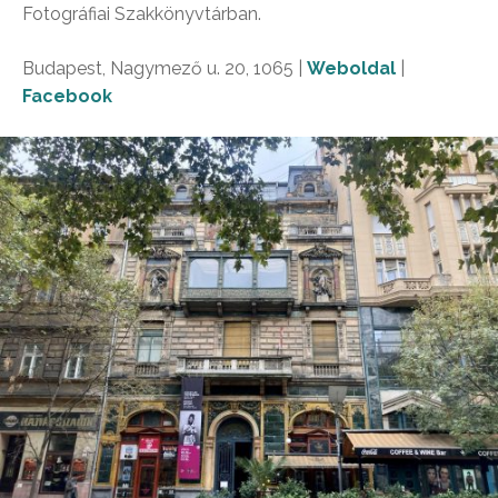
Fotográfiai Szakkönyvtárban.
Budapest, Nagymező u. 20, 1065 |
Weboldal
|
Facebook