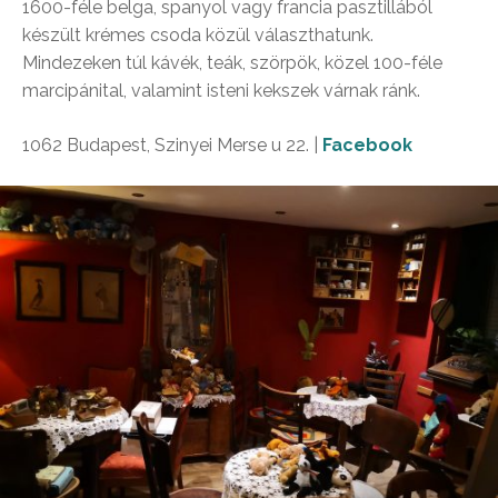
1600-féle belga, spanyol vagy francia pasztillából
készült krémes csoda közül választhatunk.
Mindezeken túl kávék, teák, szörpök, közel 100-féle
marcipánital, valamint isteni kekszek várnak ránk.
1062 Budapest, Szinyei Merse u 22. |
Facebook