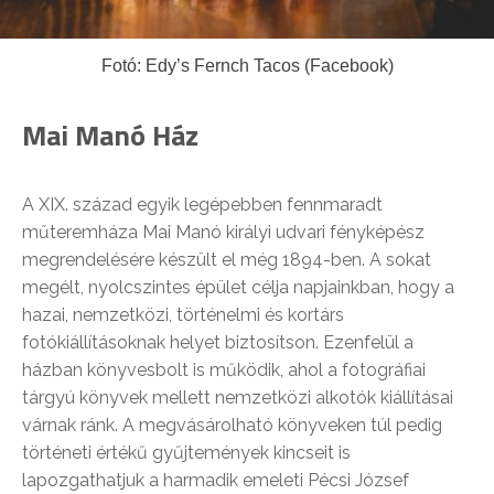
Fotó: Edy’s Fernch Tacos (Facebook)
Mai Manó Ház
A XIX. század egyik legépebben fennmaradt
műteremháza Mai Manó királyi udvari fényképész
megrendelésére készült el még 1894-ben. A sokat
megélt, nyolcszintes épület célja napjainkban, hogy a
hazai, nemzetközi, történelmi és kortárs
fotókiállításoknak helyet biztosítson. Ezenfelül a
házban könyvesbolt is működik, ahol a fotográfiai
tárgyú könyvek mellett nemzetközi alkotók kiállításai
várnak ránk. A megvásárolható könyveken túl pedig
történeti értékű gyűjtemények kincseit is
lapozgathatjuk a harmadik emeleti Pécsi József