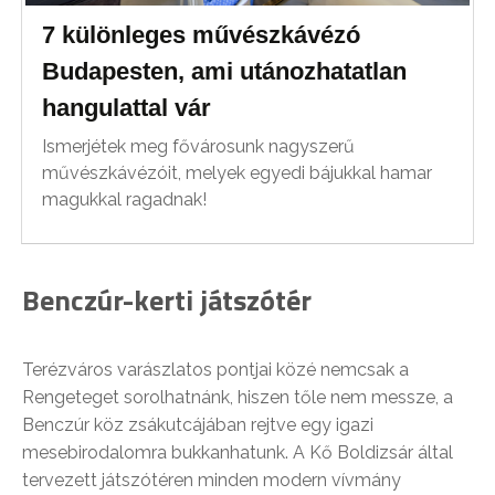
7 különleges művészkávézó
Budapesten, ami utánozhatatlan
hangulattal vár
Ismerjétek meg fővárosunk nagyszerű
művészkávézóit, melyek egyedi bájukkal hamar
magukkal ragadnak!
Benczúr-kerti játszótér
Terézváros varászlatos pontjai közé nemcsak a
Rengeteget sorolhatnánk, hiszen tőle nem messze, a
Benczúr köz zsákutcájában rejtve egy igazi
mesebirodalomra bukkanhatunk. A Kő Boldizsár által
tervezett játszótéren minden modern vívmány