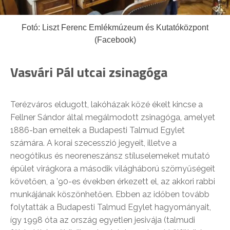
Fotó: Liszt Ferenc Emlékmúzeum és Kutatóközpont
(Facebook)
Vasvári Pál utcai zsinagóga
Terézváros eldugott, lakóházak közé ékelt kincse a
Fellner Sándor által megálmodott zsinagóga, amelyet
1886-ban emeltek a Budapesti Talmud Egylet
számára. A korai szecesszió jegyeit, illetve a
neogótikus és neoreneszánsz stíluselemeket mutató
épület virágkora a második világháború szörnyűségeit
követően, a ’90-es években érkezett el, az akkori rabbi
munkájának köszönhetően. Ebben az időben tovább
folytatták a Budapesti Talmud Egylet hagyományait,
így 1998 óta az ország egyetlen jesivája (talmudi