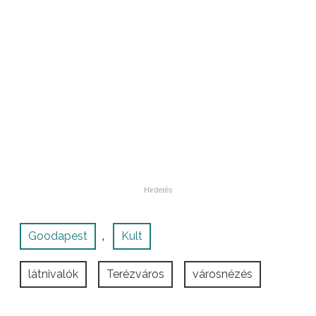
Goodapest
Kult
,
látnivalók
Terézváros
városnézés