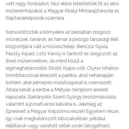
vett nagy fordulatot, hisz ekkor létesítették itt az első
műteremházakat a Magyar Királyi Mintarajztanoda és
Rajztanárképezde számára.
Sorra költöztek a környékre az iskolában dolgozó
művészek, tanárok, és hamar a pezsgő társasági élet
központjává vált a művésztelep. Benczúr Gyula,
Feszty Árpád, Lotz Károly is tanított és dolgozott az
itteni műtermekben, de mind közül a
legmeghatározóbb Stróbl Alajos volt. Olykor lóháton
trombitaszóval érkezett a parkba, ahol néhanapján
bohém, akár jelmezes mulatságokat is szervezett.
Általa került a kertbe a Mátyás-templom eredeti
kapuzata, Sárkányölő Szent György bronzmásolata,
valamint a józsefvárosi kálvária is. Jelenleg az
Epreskert a Magyar Képzőművészeti Egyetem része,
így csak meghatározott időszakokban, például
kiállítások vagy vezetett séták során látogatható.