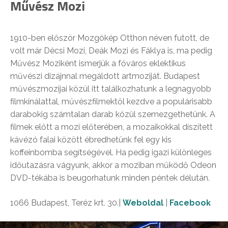
Művész Mozi
1910-ben először Mozgókép Otthon néven futott, de
volt már Décsi Mozi, Deák Mozi és Fáklya is, ma pedig
Művész Moziként ismerjük a főváros eklektikus
művészi dizájnnal megáldott artmoziját. Budapest
művészmozijai közül itt találkozhatunk a legnagyobb
filmkínálattal, művészfilmektől kezdve a populárisabb
darabokig számtalan darab közül szemezgethetünk. A
filmek előtt a mozi előterében, a mozaikokkal díszített
kávézó falai között ébredhetünk fel egy kis
koffeinbomba segítségével. Ha pedig igazi különleges
időutazásra vágyunk, akkor a moziban működő Odeon
DVD-tékába is beugorhatunk minden péntek délután.
1066 Budapest, Teréz krt. 30.|
Weboldal
|
Facebook