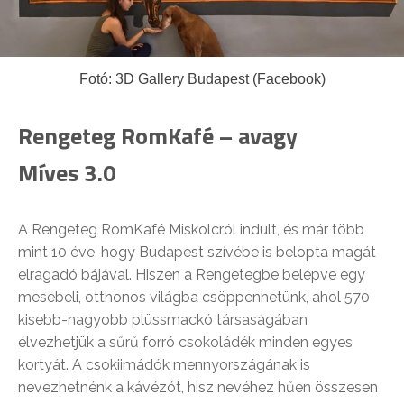
Fotó: 3D Gallery Budapest (Facebook)
Rengeteg RomKafé – avagy
Míves 3.0
A Rengeteg RomKafé Miskolcról indult, és már több
mint 10 éve, hogy Budapest szívébe is belopta magát
elragadó bájával. Hiszen a Rengetegbe belépve egy
mesebeli, otthonos világba csöppenhetünk, ahol 570
kisebb-nagyobb plüssmackó társaságában
élvezhetjük a sűrű forró csokoládék minden egyes
kortyát. A csokiimádók mennyországának is
nevezhetnénk a kávézót, hisz nevéhez hűen összesen