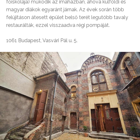
főiskolája) működik az imaházban, ahová külföldi és
magyar diákok egyaránt járnak. Az évek során több
felújításon átesett épület belső terét legutóbb tavaly
restaurálták, ezzel visszaadva régi pompáját.
1061
Budapest, Vasvári Pál u. 5.