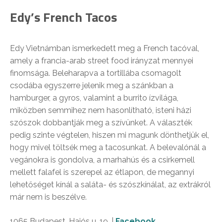
Edy’s French Tacos
Edy Vietnámban ismerkedett meg a French tacóval,
amely a francia-arab street food irányzat mennyei
finomsága. Beleharapva a tortillába csomagolt
csodába egyszerre jelenik meg a szánkban a
hamburger, a gyros, valamint a burrito ízvilága,
miközben semmihez nem hasonlítható, isteni házi
szószok dobbantják meg a szívünket. A választék
pedig szinte végtelen, hiszen mi magunk dönthetjük el,
hogy mivel töltsék meg a tacosunkat. A belevalónál a
vegánokra is gondolva, a marhahús és a csirkemell
mellett falafel is szerepel az étlapon, de megannyi
lehetőséget kínál a saláta- és szószkínálat, az extrákról
már nem is beszélve.
1065
Budapest, Hajós u. 19.
|
Facebook