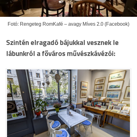
Fotó: Rengeteg RomKafé – avagy Míves 2.0 (Facebook)
Szintén elragadó bájukkal vesznek le
lábunkról a főváros művészkávézói: