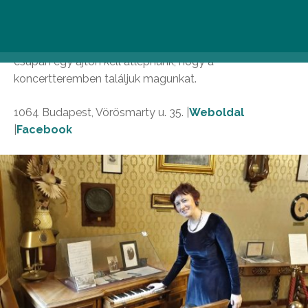
komponáló-íróasztallal ismerkedhetünk meg. A szalon
a hatalmas zongorájával Liszt zeneakadémiai
tanóráinak idejébe repít vissza minket. Végül innen
csupán egy ajtón kell átlépnünk, hogy a
koncertteremben találjuk magunkat.
1064 Budapest, Vörösmarty u. 35. |
Weboldal
|
Facebook