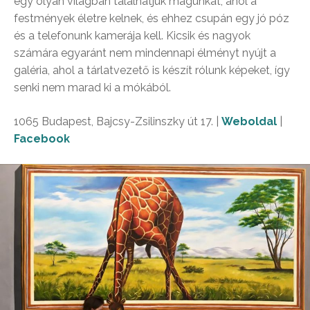
egy olyan világban találhatjuk magunkat, ahol a
festmények életre kelnek, és ehhez csupán egy jó póz
és a telefonunk kamerája kell. Kicsik és nagyok
számára egyaránt nem mindennapi élményt nyújt a
galéria, ahol a tárlatvezető is készít rólunk képeket, így
senki nem marad ki a mókából.
1065 Budapest, Bajcsy-Zsilinszky út 17. |
Weboldal
|
Facebook