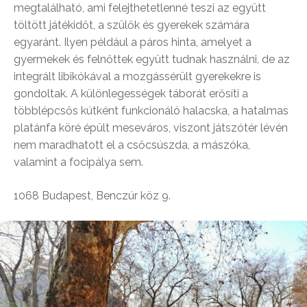
megtalálható, ami felejthetetlenné teszi az együtt
töltött játékidőt, a szülők és gyerekek számára
egyaránt. Ilyen például a páros hinta, amelyet a
gyermekek és felnőttek együtt tudnak használni, de az
integrált libikókával a mozgássérült gyerekekre is
gondoltak. A különlegességek táborát erősíti a
többlépcsős kútként funkcionáló halacska, a hatalmas
platánfa köré épült meseváros, viszont játszótér lévén
nem maradhatott el a csőcsúszda, a mászóka,
valamint a focipálya sem.
1068 Budapest, Benczúr köz 9.