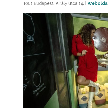
1061 Budapest, Király utca 14. |
Webolda