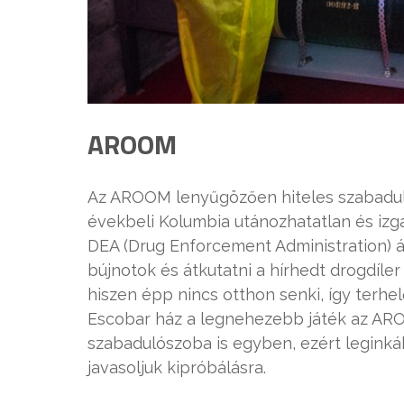
AROOM
Az AROOM lenyűgözően hiteles szabadul
évekbeli Kolumbia utánozhatatlan és izg
DEA (Drug Enforcement Administration) 
bújnotok és átkutatni a hírhedt drogdíle
hiszen épp nincs otthon senki, így terhelő
Escobar ház a legnehezebb játék az AR
szabadulószoba is egyben, ezért legin
javasoljuk kipróbálásra.