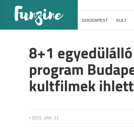
GOODAPEST
KULT
8+1 egyedülálló
program Budapes
kultfilmek ihlet
•
2023. JAN. 21.