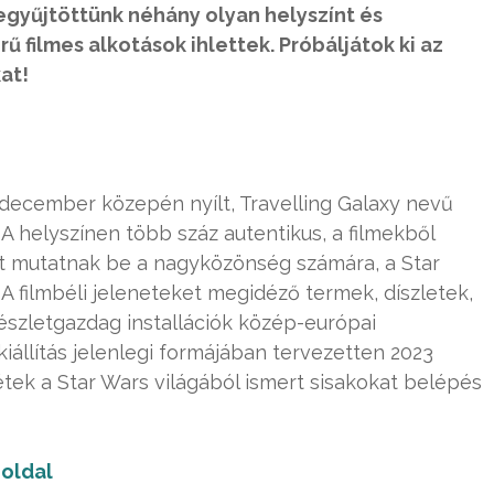
egyűjtöttünk néhány olyan helyszínt és
filmes alkotások ihlettek. Próbáljátok ki az
at!
december közepén nyílt, Travelling Galaxy nevű
. A helyszínen több száz autentikus, a filmekből
ttet mutatnak be a nagyközönség számára, a Star
ől. A filmbéli jeleneteket megidéző termek, díszletek,
részletgazdag installációk közép-európai
iállítás jelenlegi formájában tervezetten 2023
tek a Star Wars világából ismert sisakokat belépés
oldal