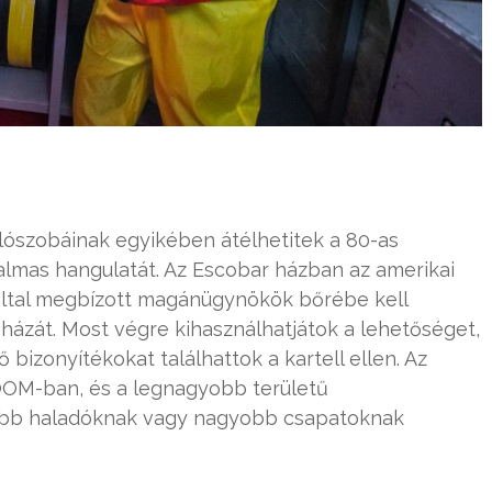
ószobáinak egyikében átélhetitek a 80-as
almas hangulatát. Az Escobar házban az amerikai
által megbízott magánügynökök bőrébe kell
r házát. Most végre kihasználhatjátok a lehetőséget,
 bizonyítékokat találhattok a kartell ellen. Az
OOM-ban, és a legnagyobb területű
kább haladóknak vagy nagyobb csapatoknak