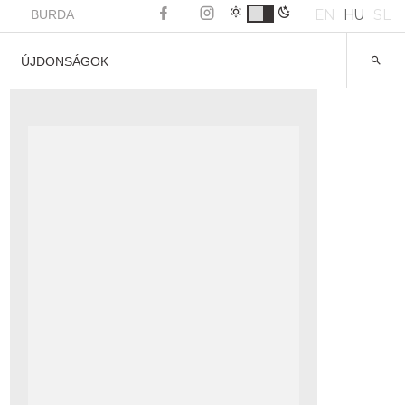
EN
HU
SL
BURDA
ÚJDONSÁGOK