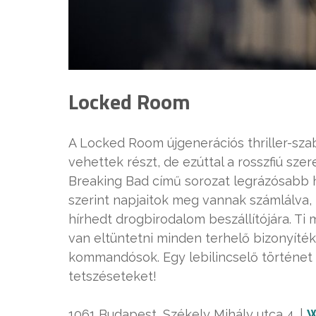
Locked Room
A Locked Room újgenerációs thriller-sz
vehettek részt, de ezúttal a rosszfiú sze
Breaking Bad című sorozat legrázósabb he
szerint napjaitok meg vannak számlálva,
hírhedt drogbirodalom beszállítójára. Ti
van eltüntetni minden terhelő bizonyíté
kommandósok. Egy lebilincselő történet é
tetszéseteket!
1061 Budapest, Székely Mihály utca 4. |
W