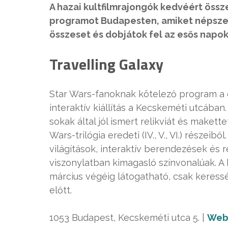
A hazai kultfilmrajongók kedvéért össz
programot Budapesten, amiket népszerű 
összeset és dobjátok fel az esős napok
Travelling Galaxy
Star Wars-fanoknak kötelező program a 
interaktív kiállítás a Kecskeméti utcában
sokak által jól ismert relikviát és make
Wars-trilógia eredeti (IV., V., VI.) részeib
világítások, interaktív berendezések és 
viszonylatban kimagasló színvonalúak. A k
március végéig látogatható, csak keressé
előtt.
1053 Budapest, Kecskeméti utca 5. |
Web