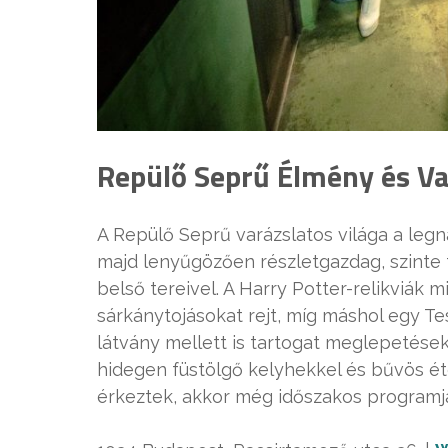
Repülő Seprű Élmény és V
A Repülő Seprű varázslatos világa a legn
majd lenyűgözően részletgazdag, szinte
belső tereivel. A Harry Potter-relikviák 
sárkánytojásokat rejt, míg máshol egy Te
látvány mellett is tartogat meglepetéseke
hidegen füstölgő kelyhekkel és bűvös éte
érkeztek, akkor még időszakos programjaik