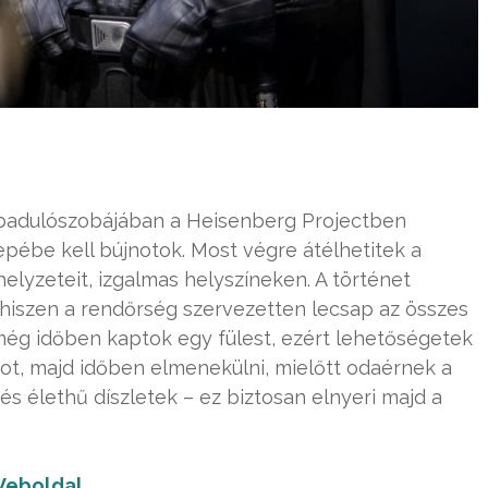
abadulószobájában a Heisenberg Projectben
repébe kell bújnotok. Most végre átélhetitek a
lyzeteit, izgalmas helyszíneken. A történet
 hiszen a rendőrség szervezetten lecsap az összes
 még időben kaptok egy fülest, ezért lehetőségetek
kot, majd időben elmenekülni, mielőtt odaérnek a
s élethű díszletek – ez biztosan elnyeri majd a
eboldal