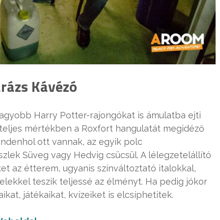
arázs Kávézó
agyobb Harry Potter-rajongókat is ámulatba ejti
 teljes mértékben a Roxfort hangulatát megidéző
mindenhol ott vannak, az egyik polc
szlek Süveg vagy Hedvig csücsül. A lélegzetelállító
t az étterem, ugyanis színváltoztató italokkal,
lekkel teszik teljessé az élményt. Ha pedig jókor
at, játékaikat, kvízeiket is elcsíphetitek.