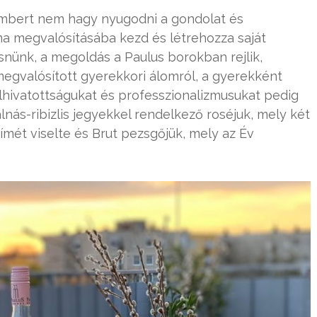
t embert nem hagy nyugodni a gondolat és
ma megvalósításába kezd és létrehozza saját
snünk, a megoldás a Paulus borokban rejlik,
egvalósított gyerekkori álomról, a gyerekként
Elhivatottságukat és professzionalizmusukat pedig
lnás-ribizlis jegyekkel rendelkező roséjuk, mely két
mét viselte és Brut pezsgőjük, mely az Év