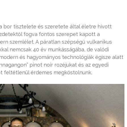
a bor tisztelete és szeretete által életre hívott
zdetektől fogva fontos szerepet kapott a
dern szemlélet. A páratlan szépségű vulkanikus
okkal nemcsak 40 év munkásságába, de valódi
A modern és hagyományos technológiák égisze alatt
nnagangon” pinot noir rozéjukat és az egyedi
őt feltétlenül érdemes megkóstolnunk.