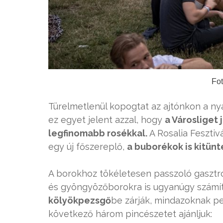
Fot
Türelmetlenül kopogtat az ajtónkon a ny
ez egyet jelent azzal, hogy
a Városliget 
legfinomabb rosékkal.
A Rosalia Fesztiv
egy új főszereplő,
a buborékok is kitünt
A borokhoz tökéletesen passzoló gasztr
és gyöngyözőborokra is ugyanúgy számít
kölyökpezsgő
be zárják, mindazoknak pe
következő három pincészetet ajánljuk: