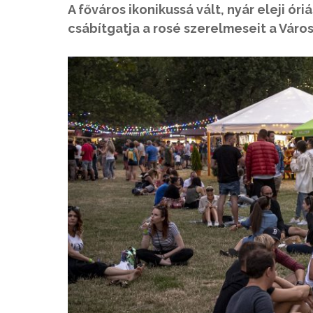
A főváros ikonikussá vált, nyár eleji ór
csábítgatja a rosé szerelmeseit a Város