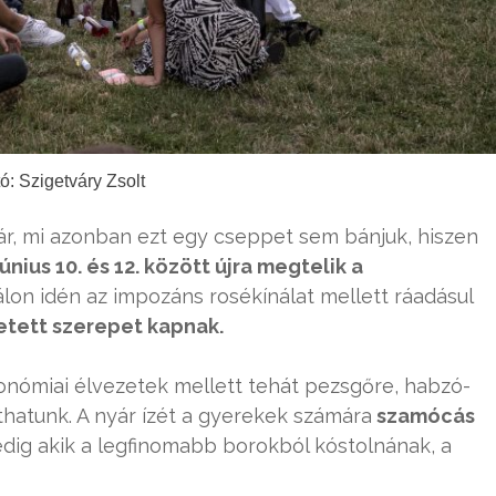
ó: Szigetváry Zsolt
ár, mi azonban ezt egy cseppet sem bánjuk, hiszen
június 10. és 12. között újra megtelik a
álon idén az impozáns rosékínálat mellett ráadásul
etett szerepet kapnak.
onómiai élvezetek mellett tehát pezsgőre, habzó-
hatunk. A nyár ízét a gyerekek számára
szamócás
dig akik a legfinomabb borokból kóstolnának, a