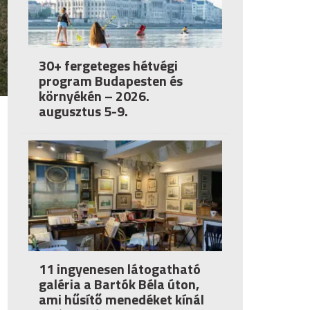
30+ fergeteges hétvégi
program Budapesten és
környékén – 2026.
augusztus 5-9.
11 ingyenesen látogatható
galéria a Bartók Béla úton,
ami hűsítő menedéket kínál