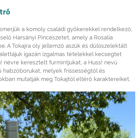
tró
 ismerjük a komoly családi gyökerekkel rendelkező,
elő Harsányi Pincészetet, amely a Rosalia
e. A Tokajra oly jellemző aszúk és dűlőszelektált
ettájuk igazán izgalmas tételekkel kecsegtet
névre keresztelt furmintjukat, a Huss! nevű
 habzóborukat, melyek frissességtől és
kban mutatják meg Tokajtól eltérő karaktereiket.