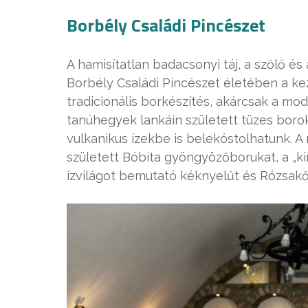
Borbély Családi Pincészet
A hamisítatlan badacsonyi táj, a szőlő és 
Borbély Családi Pincészet életében a ke
tradicionális borkészítés, akárcsak a mo
tanúhegyek lankáin született tüzes bor
vulkanikus ízekbe is belekóstolhatunk. 
született Bóbita gyöngyözőborukat, a „ki
ízvilágot bemutató kéknyelűt és Rózsak