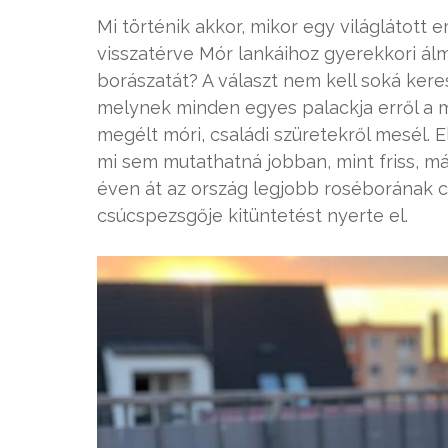
Mi történik akkor, mikor egy világlátot
visszatérve Mór lankáihoz gyerekkori ál
borászatát? A választ nem kell soká kere
melynek minden egyes palackja erről a m
megélt móri, családi szüretekről mesél. 
mi sem mutathatná jobban, mint friss, má
éven át az ország legjobb roséborának cí
csúcspezsgője kitüntetést nyerte el.