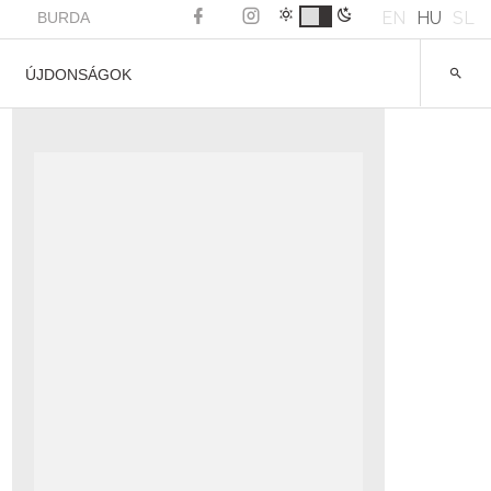
EN
HU
SL
BURDA
ÚJDONSÁGOK