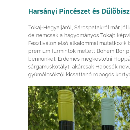
Harsányi Pincészet és Dűlőbisz
Tokaj-Hegyaljáról, Sárospatakról már jól
de nemcsak a hagyományos Tokajt képvis
Fesztiválon első alkalommal mutatkozik b
prémium furmintok mellett Bohém Bor pal
bennünket. Érdemes megkóstolni Hoppá! 
sárgamuskotályt, akárcsak Habcsók nevű
gyümölcsöktől kicsattanó ropogós kortyo