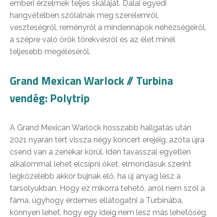
emberi érzelmek teljes skáláját. Dalai egyedi
hangvételben szólalnak meg szerelemről,
veszteségről, reményről a mindennapok nehézségeiről,
a szépre való örök törekvésről és az élet minél
teljesebb megéléséről.
Grand Mexican Warlock // Turbina
vendég: Polytrip
A Grand Mexican Warlock hosszabb hallgatás után
2021 nyarán tért vissza négy koncert erejéig, azóta újra
csend van a zenekar körül. Idén tavasszal egyetlen
alkalommal lehet elcsípni őket, elmondásuk szerint
legközelebb akkor bújnak elő, ha új anyag lesz a
tarsolyukban. Hogy ez mikorra tehető, arról nem szól a
fáma, úgyhogy érdemes ellátogatni a Turbinába,
könnyen lehet, hogy egy ideig nem lesz más lehetőség.