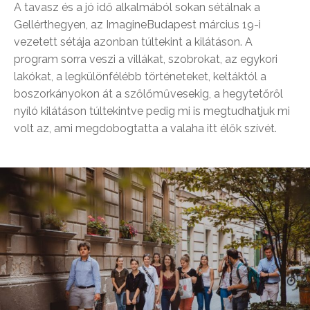
A tavasz és a jó idő alkalmából sokan sétálnak a
Gellérthegyen, az ImagineBudapest március 19-i
vezetett sétája azonban túltekint a kilátáson. A
program sorra veszi a villákat, szobrokat, az egykori
lakókat, a legkülönfélébb történeteket, keltáktól a
boszorkányokon át a szőlőművesekig, a hegytetőről
nyíló kilátáson túltekintve pedig mi is megtudhatjuk mi
volt az, ami megdobogtatta a valaha itt élők szívét.