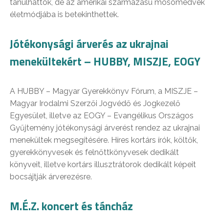
tanulhattok, de az amerikai származású mosómedvék
életmódjába is betekinthettek.
Jótékonysági árverés az ukrajnai
menekültekért – HUBBY, MISZJE, EOGY
A HUBBY – Magyar Gyerekkönyv Fórum, a MISZJE –
Magyar Irodalmi Szerzői Jogvédő és Jogkezelő
Egyesület, illetve az EOGY – Evangélikus Országos
Gyűjtemény jótékonysági árverést rendez az ukrajnai
menekültek megsegítésére. Híres kortárs írók, költők,
gyerekkönyvesek és felnőttkönyvesek dedikált
könyveit, illetve kortárs illusztrátorok dedikált képeit
bocsájtják árverezésre.
M.É.Z. koncert és táncház