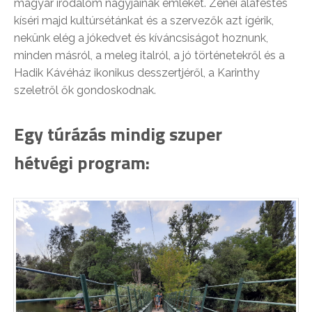
magyar irodalom nagyjainak emlékét. Zenei aláfestés
kíséri majd kultúrsétánkat és a szervezők azt ígérik,
nekünk elég a jókedvet és kíváncsiságot hoznunk,
minden másról, a meleg italról, a jó történetekről és a
Hadik Kávéház ikonikus desszertjéről, a Karinthy
szeletről ők gondoskodnak.
Egy túrázás mindig szuper
hétvégi program: