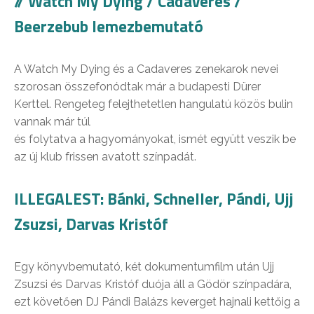
// Watch My Dying / Cadaveres /
Beerzebub lemezbemutató
A Watch My Dying és a Cadaveres zenekarok nevei
szorosan összefonódtak már a budapesti Dürer
Kerttel. Rengeteg felejthetetlen hangulatú közös bulin
vannak már túl
és folytatva a hagyományokat, ismét együtt veszik be
az új klub frissen avatott színpadát.
ILLEGALEST: Bánki, Schneller, Pándi, Ujj
Zsuzsi, Darvas Kristóf
Egy könyvbemutató, két dokumentumfilm után Ujj
Zsuzsi és Darvas Kristóf duója áll a Gödör színpadára,
ezt követően DJ Pándi Balázs keverget hajnali kettőig a