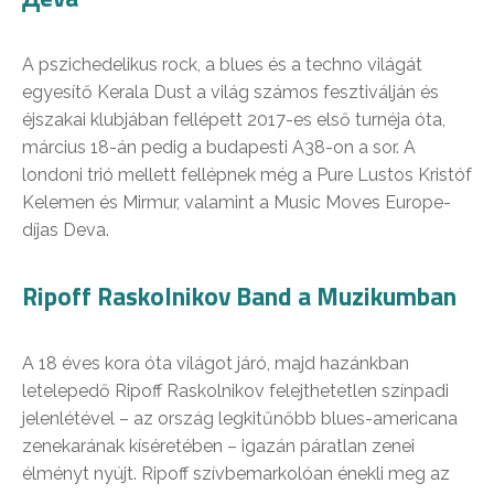
A pszichedelikus rock, a blues és a techno világát
egyesítő Kerala Dust a világ számos fesztiválján és
éjszakai klubjában fellépett 2017-es első turnéja óta,
március 18-án pedig a budapesti A38-on a sor. A
londoni trió mellett fellépnek még a Pure Lustos Kristóf
Kelemen és Mirmur, valamint a Music Moves Europe-
díjas Deva.
Ripoff Raskolnikov Band a Muzikumban
A 18 éves kora óta világot járó, majd hazánkban
letelepedő Ripoff Raskolnikov felejthetetlen színpadi
jelenlétével – az ország legkitűnőbb blues-americana
zenekarának kíséretében – igazán páratlan zenei
élményt nyújt. Ripoff szívbemarkolóan énekli meg az