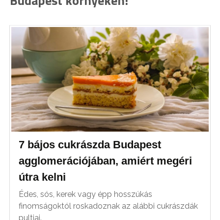
Budapest környékén!
7 bájos cukrászda Budapest
agglomerációjában, amiért megéri
útra kelni
Édes, sós, kerek vagy épp hosszúkás
finomságoktól roskadoznak az alábbi cukrászdák
pultjai.