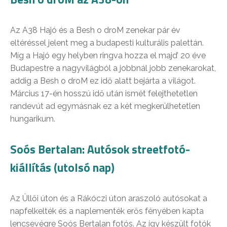
Az A38 Hajó és a Besh o droM zenekar pár év
eltéréssel jelent meg a budapesti kulturális palettán.
Míg a Hajó egy helyben ringva hozza el majd’ 20 éve
Budapestre a nagyvilágból a jobbnál jobb zenekarokat,
addig a Besh o droM ez idő alatt bejárta a világot.
Március 17-én hosszú idő után ismét felejthetetlen
randevút ad egymásnak ez a két megkerülhetetlen
hungarikum.
Soós Bertalan: Autósok streetfotó-
kiállítás (utolsó nap)
Az Üllői úton és a Rákóczi úton araszoló autósokat a
napfelkelték és a naplementék erős fényében kapta
lencsevégre Soós Bertalan fotós. Az így készült fotók