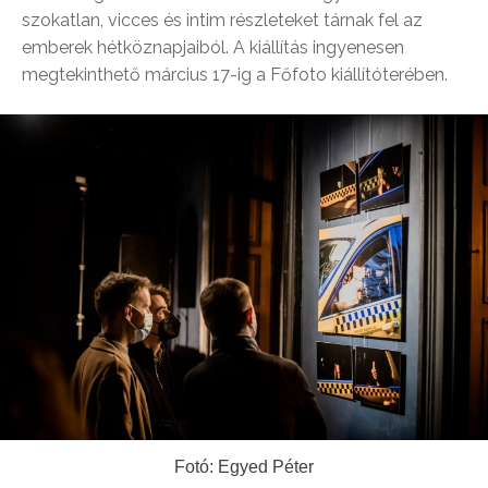
szokatlan, vicces és intim részleteket tárnak fel az
emberek hétköznapjaiból. A kiállítás ingyenesen
megtekinthető március 17-ig a Főfoto kiállítóterében.
Fotó: Egyed Péter