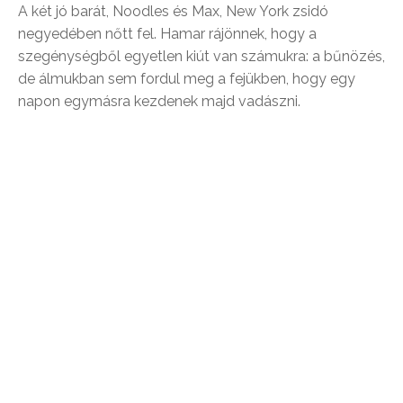
A két jó barát, Noodles és Max, New York zsidó
negyedében nőtt fel. Hamar rájönnek, hogy a
szegénységből egyetlen kiút van számukra: a bűnözés,
de álmukban sem fordul meg a fejükben, hogy egy
napon egymásra kezdenek majd vadászni.