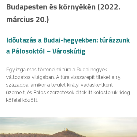
Budapesten és környékén (2022.
március 20.)
Időutazás a Budai-hegyekben: túrázzunk
a Pálosoktól – Városkútig
Egy izgalmas történelmi túra a Budai hegyek
változatos világában. A túra visszarepít titeket a 15.
századba, amikor a terület királyi vadaskertként
üzemelt, és Pálos szerzetesek éltek itt kolostoruk rideg
kőfalai között.