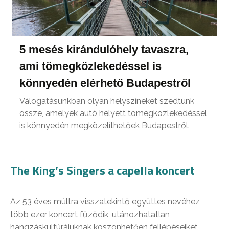
5 mesés kirándulóhely tavaszra,
ami tömegközlekedéssel is
könnyedén elérhető Budapestről
Válogatásunkban olyan helyszíneket szedtünk
össze, amelyek autó helyett tömegközlekedéssel
is könnyedén megközelíthetőek Budapestről.
The King’s Singers a capella koncert
Az 53 éves múltra visszatekintő együttes nevéhez
több ezer koncert fűződik, utánozhatatlan
hangzáskultúrájuknak köszönhetően fellépéseiket