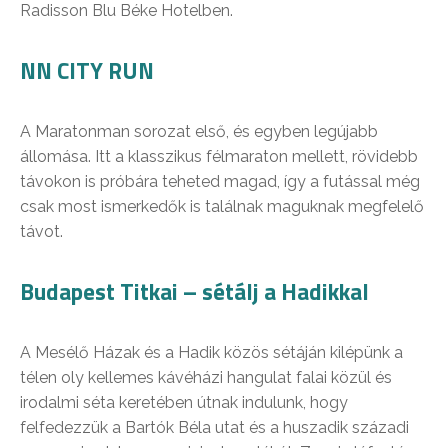
Radisson Blu Béke Hotelben.
NN CITY RUN
A Maratonman sorozat első, és egyben legújabb
állomása. Itt a klasszikus félmaraton mellett, rövidebb
távokon is próbára teheted magad, így a futással még
csak most ismerkedők is találnak maguknak megfelelő
távot.
Budapest Titkai – sétálj a Hadikkal
A Mesélő Házak és a Hadik közös sétáján kilépünk a
télen oly kellemes kávéházi hangulat falai közül és
irodalmi séta keretében útnak indulunk, hogy
felfedezzük a Bartók Béla utat és a huszadik századi