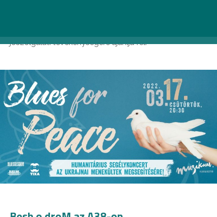
előadói rendhagyó programmal kívánnak segíteni a
rászorultakon. A koncert teljes bevételét az előadók és
a Muzikum Klub a Magyar Baptista Szeretetszolgálat
jószolgálati tevékenységére ajánlja fel.
Besh o droM az A38-on