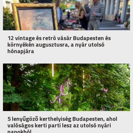
12 vintage és retró vásár Budapesten és
környékén augusztusra, a nyár utolsó
hónapjára
5 lenyűgöző kerthelyiség Budapesten, ahol
valóságos kerti parti lesz az utolsó nyári
napokból