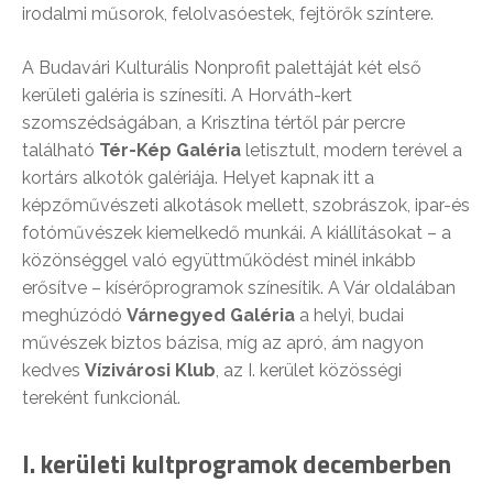
irodalmi műsorok, felolvasóestek, fejtörők színtere.
A Budavári Kulturális Nonprofit palettáját két első
kerületi galéria is színesíti. A Horváth-kert
szomszédságában, a Krisztina tértől pár percre
található
Tér-Kép Galéria
letisztult, modern terével a
kortárs alkotók galériája. Helyet kapnak itt a
képzőművészeti alkotások mellett, szobrászok, ipar-és
fotóművészek kiemelkedő munkái. A kiállításokat – a
közönséggel való együttműködést minél inkább
erősítve – kísérőprogramok színesítik. A Vár oldalában
meghúzódó
Várnegyed Galéria
a helyi, budai
művészek biztos bázisa, míg az apró, ám nagyon
kedves
Vízivárosi Klub
, az I. kerület közösségi
tereként funkcionál.
I. kerületi kultprogramok decemberben