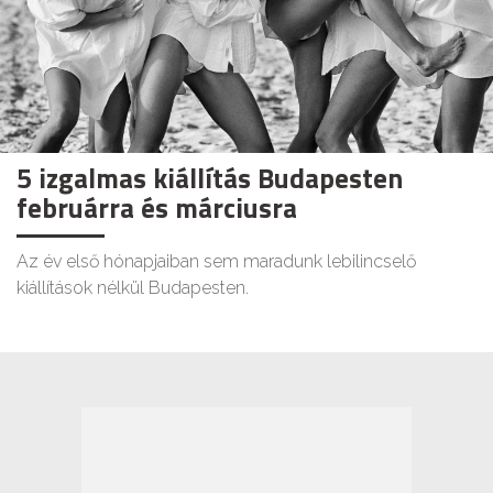
5 izgalmas kiállítás Budapesten
februárra és márciusra
Az év első hónapjaiban sem maradunk lebilincselő
kiállítások nélkül Budapesten.