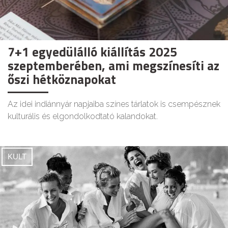
7+1 egyedülálló kiállítás 2025
szeptemberében, ami megszínesíti az
őszi hétköznapokat
Az idei indiánnyár napjaiba színes tárlatok is csempésznek
kulturális és elgondolkodtató kalandokat.
KULT