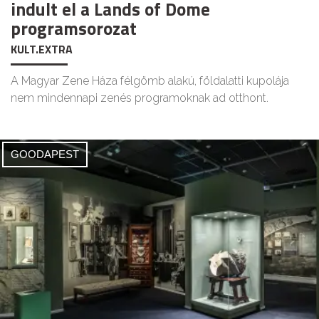
indult el a Lands of Dome
programsorozat
KULT.EXTRA
A Magyar Zene Háza félgömb alakú, földalatti kupolája
nem mindennapi zenés programoknak ad otthont.
GOODAPEST