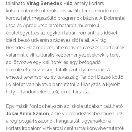
található
Virág Benedek Ház
, amely kortárs
kultúrcentrumként működik, kiállítótér és mindenféle
korosztályt megszólító programok bázisa. A Döbrentei
utca és Apród utca által határolt műemléki
épületegyüttes az egykori tabáni romantikus időket
idézi, belső udvarán százéves diófa áll. A Virág
Benedek Ház modern, alternatív művészcsoportoknak,
valamint civil kulturális kezdeményezéseknek is teret
ad, ötvözve egy kiállítótér és egy befogadó
szemléletű, közösségi találkozóhely funkcióit. Az
emeleti teremsor ez év tavaszáig Tandori Dezső költő,
író életét van hivatva bemutatni, a Hiányzásra kijelölt
hely – Tandori jelenléte(i) című tárlattal.
Egy másik fontos helyszín az Iskola utcában található
Jókai Anna Szalon
, amely berendezésében hűen őrzi
a régi polgári szalonok hangulatát, ugyanakkor a
kortárs irodalom vízivárosi centruma: könyvbemutatók,