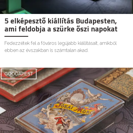
5 elképesztő kiállítás Budapesten,
ami feldobja a szürke őszi napokat
Fedezzétek fel a főváros legújabb kiállításait, amikből
ebben az évszakban is számtalan akad.
GOODAPEST