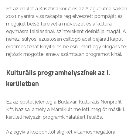
Ez az épület a Krisztina körút és az Alagút utca sarkán
2021 nyarára visszakapta rég elveszett pompáját és
megújult belső tereivel a művészet és a kultúra
egymásra találásának színtereként definiálja magát. A
nehéz, súlyos, ezüstösen csillogó acél bejárati kaput
érdemes tehát kinyitni és belesni, mert egy elegáns tér
rejtőzik mögötte, amely számtalan programot kínál.
Kulturális programhelyszínek az I.
kerületben
Ez az épület jelenleg a Budavári Kulturális Nonprofit
Kft. bázisa, amely a MáraiKult mellett még öt másik I.
kerületi helyszín programkínálatáért felelős.
Az egyik a központtól alig két villamosmegállóra