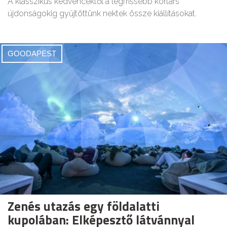
A klasszikus kedvencektől a legfrissebb kortárs
újdonságokig gyűjtöttünk nektek össze kiállításokat.
GOODAPEST
Zenés utazás egy földalatti
kupolában: Elképesztő látvánnyal