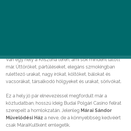
Márai Sándor Művelődési Ház / Fotó: Kőrösi Tamás
Van egy hely a Krisztina téren, ami sok mindent látott
már. Úttörőket, pártüléseket, elegáns szmokingban
rulettező urakat, nagy írókat, költőket, bálokat és
vacsorákat, társalkodó hölgyeket és urakat, sörivókat.
Ez a hely jó pár elnevezéssel megfordult már a
köztudatban, hosszú ideig Budai Polgári Casino felirat
szerepelt a homlokzatán. Jelenleg
Márai Sándor
Művelődési Ház
a neve, de a könnyebbség kedvéért
csak MáraiKultként emlegetik.