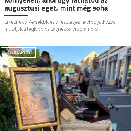
környékén, ahol úgy láthatod az
augusztusi eget, mint még soha
Érkeznek a Perseidák és a részleges napfogyatkozás:
mutatjuk a legjobb csillagnézős programokat!
GOODAPEST