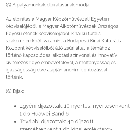
(5) A pályamunkák elbírálásának módja:
Az elbírálás a Magyar Képzőművészeti Egyetem
képviselőjéből, a Magyar Alkotóművészek Országos
Egyesületének képviselőjéből, kínai kulturális
szakemberekből, valamint a Budapesti Kínai Kulturális
Központ képviselőiből álló zsűri által, a témához
történő kapcsolódás, alkotási színvonal és innovatív
kivitelezés figyelembevételével, a méltányosság és
igazságosság elve alapján anonim pontozással
történik.
(6) Díjak:
Egyéni díjazottak: 10 nyertes, nyertesenként
1 db Huawei Band 6
További díjazottak: 40 díjazott,
személyenként 1 db kínai emléktárgy