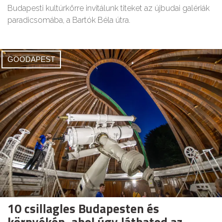
Budapesti kultúrkörre invitálunk titeket az újbudai galériák
paradicsomába, a Bartók Béla útra.
GOODAPEST
10 csillagles Budapesten és