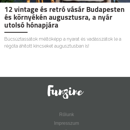
12 vintage és retró vásár Budapesten
és környékén augusztusra, a nyár
utolsó hónapjára
Búcsúztassátok méltóképp a nyarat és vadásszátok le a
régóta áhított kincseket augusztusban is!
Rólunk
Impresszum