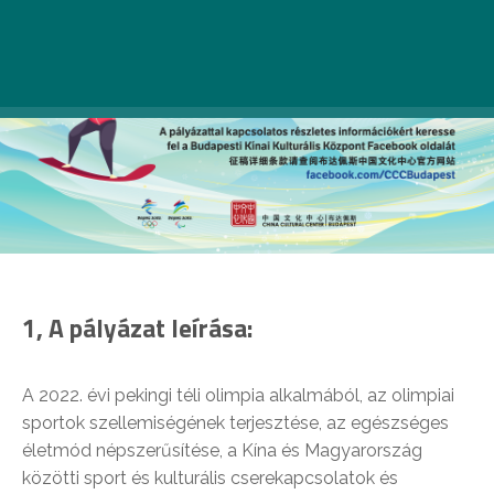
1, A pályázat leírása:
A 2022. évi pekingi téli olimpia alkalmából, az olimpiai
sportok szellemiségének terjesztése, az egészséges
életmód népszerűsítése, a Kína és Magyarország
közötti sport és kulturális cserekapcsolatok és