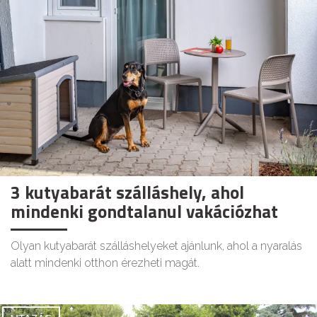
3 kutyabarát szálláshely, ahol
mindenki gondtalanul vakációzhat
Olyan kutyabarát szálláshelyeket ajánlunk, ahol a nyaralás
alatt mindenki otthon érezheti magát.