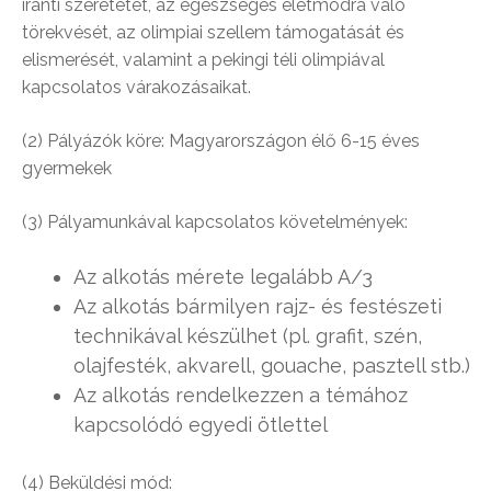
iránti szeretetét, az egészséges életmódra való
törekvését, az olimpiai szellem támogatását és
elismerését, valamint a pekingi téli olimpiával
kapcsolatos várakozásaikat.
(2) Pályázók köre: Magyarországon élő 6-15 éves
gyermekek
(3) Pályamunkával kapcsolatos követelmények:
Az alkotás mérete legalább A/3
Az alkotás bármilyen rajz- és festészeti
technikával készülhet (pl. grafit, szén,
olajfesték, akvarell, gouache, pasztell stb.)
Az alkotás rendelkezzen a témához
kapcsolódó egyedi ötlettel
(4) Beküldési mód: