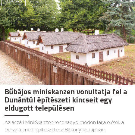
UTAZÁS
Bűbájos miniskanzen vonultatja fel a
Dunántúl építészeti kincseit egy
eldugott településen
Az ászári Mini Skanzen rendhagyó módon tárja elétek a
Dunántúl népi építészetét a Bakony kapujában.