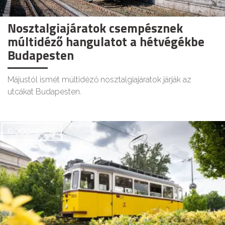
Nosztalgiajáratok csempésznek
múltidéző hangulatot a hétvégékbe
Budapesten
Májustól ismét múltidéző nosztalgiajáratok járják az
utcákat Budapesten.
GOODAPEST