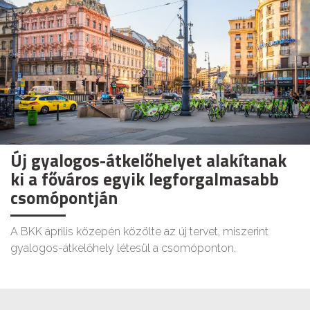
Új gyalogos-átkelőhelyet alakítanak
ki a főváros egyik legforgalmasabb
csomópontján
A BKK április közepén közölte az új tervet, miszerint
gyalogos-átkelőhely létesül a csomóponton.