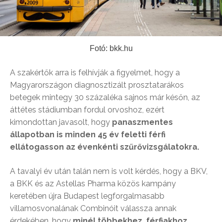
Fotó: bkk.hu
A szakértők arra is felhívják a figyelmet, hogy a
Magyarországon diagnosztizált prosztatarákos
betegek mintegy 30 százaléka sajnos már későn, az
áttétes stádiumban fordul orvoshoz, ezért
kimondottan javasolt, hogy
panaszmentes
állapotban is minden 45 év feletti férfi
ellátogasson az évenkénti szűrővizsgálatokra.
A tavalyi év után talán nem is volt kérdés, hogy a BKV,
a BKK és az Astellas Pharma közös kampány
keretében újra Budapest legforgalmasabb
villamosvonalának Combinóit válassza annak
érdekében, hogy
minél többekhez, férfiakhoz,