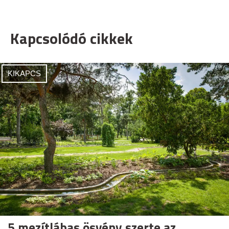
Kapcsolódó cikkek
KIKAPCS
5 mezítlábas ösvény szerte az