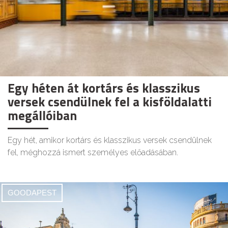
Egy héten át kortárs és klasszikus
versek csendülnek fel a kisföldalatti
megállóiban
Egy hét, amikor kortárs és klasszikus versek csendülnek
fel, méghozzá ismert személyes előadásában.
GOODAPEST