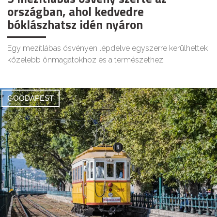
országban, ahol kedvedre
bóklászhatsz idén nyáron
Egy mezítlábas ösvényen lépdelve egyszerre kerülhettek
közelebb önmagatokhoz és a természethez.
GOODAPEST