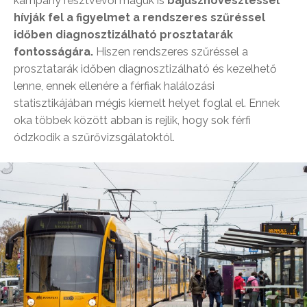
kampány résztvevői maguk is
bajusznövesztéssel
hívják fel a figyelmet a rendszeres szűréssel
időben diagnosztizálható prosztatarák
fontosságára.
Hiszen rendszeres szűréssel a
prosztatarák időben diagnosztizálható és kezelhető
lenne, ennek ellenére a férfiak halálozási
statisztikájában mégis kiemelt helyet foglal el. Ennek
oka többek között abban is rejlik, hogy sok férfi
ódzkodik a szűrővizsgálatoktól.