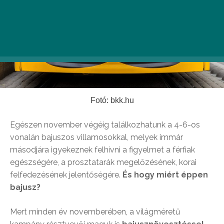
Fotó: bkk.hu
Egészen november végéig találkozhatunk a 4-6-os
vonalán bajuszos villamosokkal, melyek immár
másodjára igyekeznek felhívni a figyelmet a férfiak
egészségére, a prosztatarák megelőzésének, korai
felfedezésének jelentőségére.
És hogy miért éppen
bajusz?
Mert minden év novemberében, a világméretű