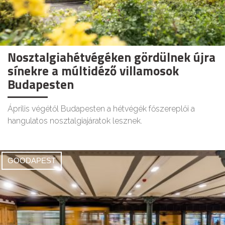
Nosztalgiahétvégéken gördülnek újra
sínekre a múltidéző villamosok
Budapesten
Április végétől Budapesten a hétvégék főszereplői a
hangulatos nosztalgiajáratok lesznek.
GOODAPEST