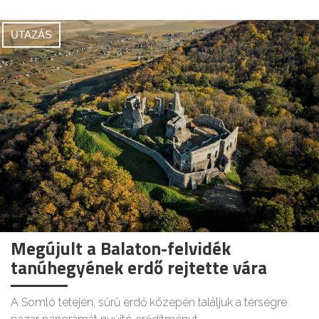
UTAZÁS
Megújult a Balaton-felvidék
tanúhegyének erdő rejtette vára
A Somló tetején, sűrű erdő közepén találjuk a térségre