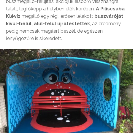
buszmegálló-felújítási akciójuk elsöprő visszhangra
talált, legfőképp a helyben élők körében.
A Piliscsaba
Klévíz
megálló egy régi, erősen lelakott
buszváróját
kívül-belül, alul-felül újrafestették
, az eredmény
pedig nemcsak magáért beszél, de egészen
lenyűgözőre is sikeredett.