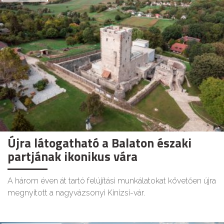
Újra látogatható a Balaton északi
partjának ikonikus vára
A három éven át tartó felújítási munkálatokat követően újra
megnyitott a nagyvázsonyi Kinizsi-vár.