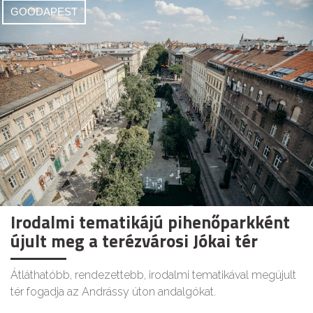
GOODAPEST
Irodalmi tematikájú pihenőparkként
újult meg a terézvárosi Jókai tér
Átláthatóbb, rendezettebb, irodalmi tematikával megújult
tér fogadja az Andrássy úton andalgókat.