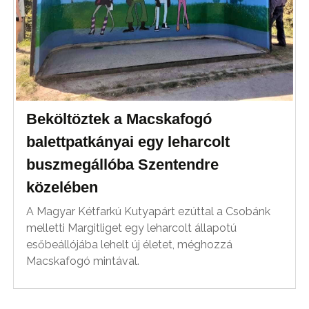
Beköltöztek a Macskafogó
balettpatkányai egy leharcolt
buszmegállóba Szentendre
közelében
A Magyar Kétfarkú Kutyapárt ezúttal a Csobánk
melletti Margitliget egy leharcolt állapotú
esőbeállójába lehelt új életet, méghozzá
Macskafogó mintával.