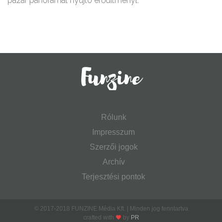
pazar panorámát nyújtó erődítményt.
Rólunk
Impresszum
Szerzői jogok
Archív
Terjesztési pontok
© 2017-2018 FUNZINE Média Kft. | Minden jog fenntartva
crafted with
by
PR