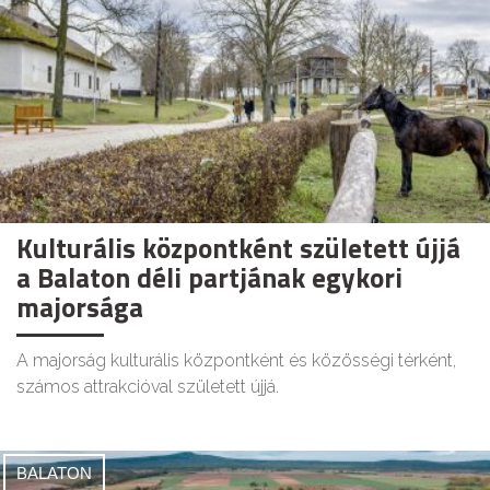
Kulturális központként született újjá
a Balaton déli partjának egykori
majorsága
A majorság kulturális központként és közösségi térként,
számos attrakcióval született újjá.
BALATON