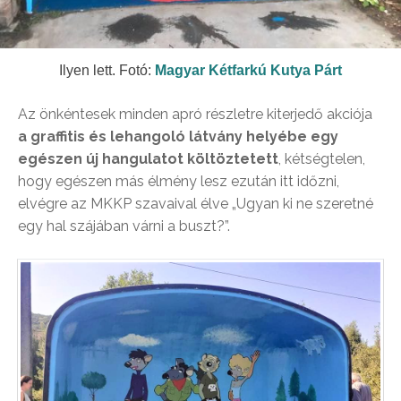
Ilyen lett. Fotó:
Magyar Kétfarkú Kutya Párt
Az önkéntesek minden apró részletre kiterjedő akciója
a graffitis és lehangoló látvány helyébe egy
egészen új hangulatot költöztetett
, kétségtelen,
hogy egészen más élmény lesz ezután itt időzni,
elvégre az MKKP szavaival élve „Ugyan ki ne szeretné
egy hal szájában várni a buszt?”.