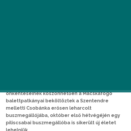
Még csak alig két hete, hogy az MKKP
önkénteseinek köszönhetően a Macskafogó
balettpatkányai beköltöztek a Szentendre
melletti Csobánka erősen leharcolt
buszmegállójába, október első hétvégéjén egy
piliscsabai buszmegállóba is sikerült új életet
lehelniük.