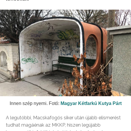
Innen szép nyerni. Fotó:
Magyar Kétfarkú Kutya Párt
A legutóbbi, Macskafogós siker után újabb elismerést
tudhat magáénak az MKKP, hiszen legújabb