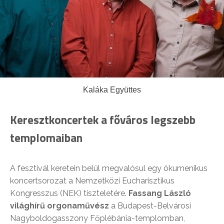
Kaláka Együttes
Keresztkoncertek a főváros legszebb
templomaiban
A fesztivál keretein belül megvalósul egy ökumenikus
koncertsorozat a Nemzetközi Eucharisztikus
Kongresszus (NEK) tiszteletére.
Fassang László
világhírű orgonaművész
a Budapest-Belvárosi
Nagyboldogasszony Főplébánia-templomban,