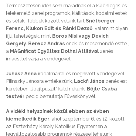
Természetesen idén sem maradnak el a különleges és
lélekemelő zenei programok, kiállítások, irodalmi estek
és séták. Többek között velünk tart
Snétberger
Ferenc, Klukon Edit és Ránki Dezső
, valamint olyan
ifjú tehetségek, mint
Boros Misi vagy Devich
Gergely
.
Berecz András
ének-és mesemondó esttel,
a
MAGnificat Együttes Dolhai Attilával
zenés
imaesttel várja a vendégeket.
Juhász Anna
irodalmárral és meghívott vendégeivel
Pilinszky Jánosra emlékezünk,
Lackfi János
zenés est
keretében „Jóéjtpuszit” küld nekünk,
Böjte Csaba
testvér
pedig bemutatja Füveskönyvét.
A vidéki helyszínek közül ebben az évben
kiemelkedik Eger
, ahol szeptember 6. és 12. között
az Eszterházy Károly Katolikus Egyetemen a
legváltozatosabb programok részesei lehetünk