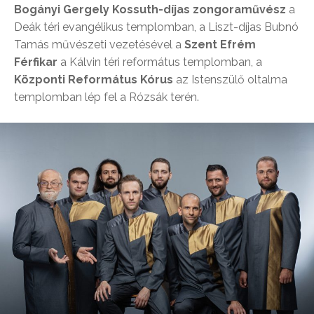
Bogányi Gergely Kossuth-díjas zongoraművész
a
Deák téri evangélikus templomban, a Liszt-díjas Bubnó
Tamás művészeti vezetésével a
Szent Efrém
Férfikar
a Kálvin téri református templomban, a
Központi Református Kórus
az Istenszülő oltalma
templomban lép fel a Rózsák terén.