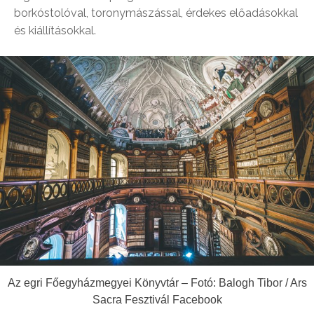
borkóstolóval, toronymászással, érdekes előadásokkal
és kiállításokkal.
Az egri Főegyházmegyei Könyvtár – Fotó: Balogh Tibor / Ars
Sacra Fesztivál Facebook