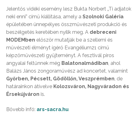
Jelentős vidéki esemény lesz Bukta Norbert „Ti adjatok
neki enni” című kiállítása, amely a
Szolnoki Galéria
épületében ünnepélyes összművészeti produkció és
beszélgetés keretében nyílik meg. A
debreceni
MODEMben
először mutatják be a szellemi és
művészeti élményt ígérő Evangélium21 című
képzőművészeti gyűjteményt. A fesztivál piros
angyalai feltűnnek még
Balatonalmádiban
, ahol
Balázs János zongoraművész ad koncertet, valamint
Győrben, Pécsett, Gödöllőn, Veszprémben
, de
határainkon átívelve
Kolozsváron, Nagyváradon és
Érsekújváron
is.
Bővebb infó:
ars-sacra.hu