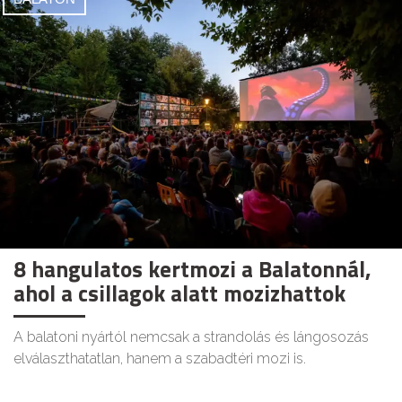
8 hangulatos kertmozi a Balatonnál,
ahol a csillagok alatt mozizhattok
A balatoni nyártól nemcsak a strandolás és lángosozás
elválaszthatatlan, hanem a szabadtéri mozi is.