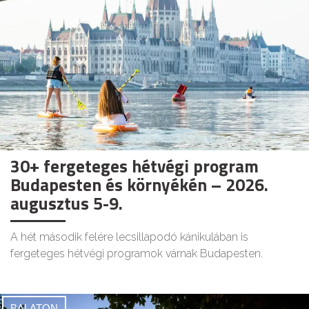
30+ fergeteges hétvégi program
Budapesten és környékén – 2026.
augusztus 5-9.
A hét második felére lecsillapodó kánikulában is
fergeteges hétvégi programok várnak Budapesten.
BALATON