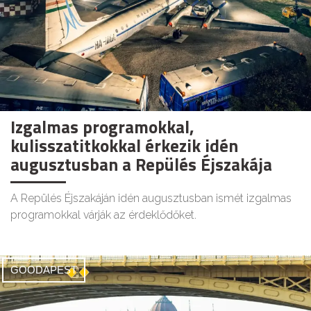
Izgalmas programokkal,
kulisszatitkokkal érkezik idén
augusztusban a Repülés Éjszakája
A Repülés Éjszakáján idén augusztusban ismét izgalmas
programokkal várják az érdeklődőket.
GOODAPEST