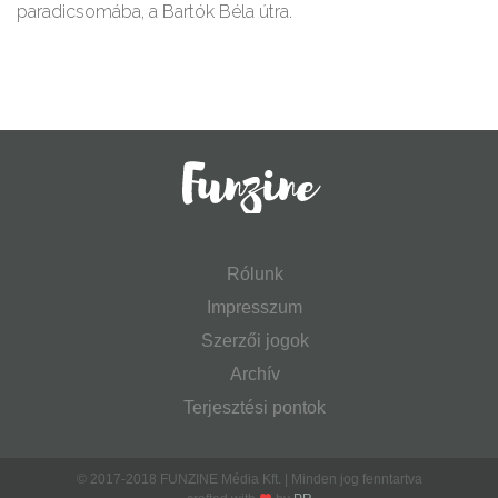
paradicsomába, a Bartók Béla útra.
Rólunk
Impresszum
Szerzői jogok
Archív
Terjesztési pontok
© 2017-2018 FUNZINE Média Kft. | Minden jog fenntartva