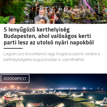
5 lenyűgöző kerthelyiség
Budapesten, ahol valóságos kerti
parti lesz az utolsó nyári napokból
Legyen szó koccintásról vagy bográcsozásról, ezekre a
kerthelyiségekre augusztusban is számíthattok.
GOODAPEST