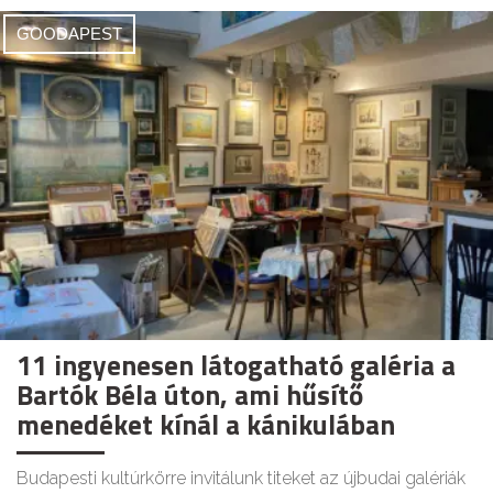
GOODAPEST
11 ingyenesen látogatható galéria a
Bartók Béla úton, ami hűsítő
menedéket kínál a kánikulában
Budapesti kultúrkörre invitálunk titeket az újbudai galériák