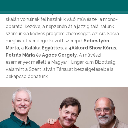
A szabadtéri színpadi produkciókban széles műfaji
skálán vonulnak fel hazánk kiváló művészei, a mono-
operától kezdve, a népzenén át a jazzig találhatunk
számunkra kedves programlehetőséget. Az Ars Sacra
meghívott vendégei között szerepel
Sebestyén
Márta
, a
Kaláka Együttes
, a
4Akkord Show Kórus
,
Petrás Mária
és
Agócs Gergely
. A művészi
események mellett a Magyar Hungarikum Bizottság,
valamint a Szent István Társulat beszélgetéseibe is
bekapcsolódhatunk.