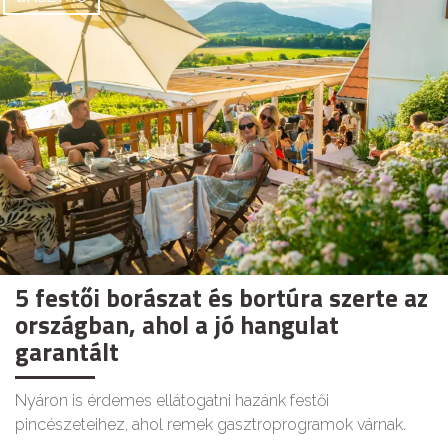
5 festői borászat és bortúra szerte az
országban, ahol a jó hangulat
garantált
Nyáron is érdemes ellátogatni hazánk festői
pincészeteihez, ahol remek gasztroprogramok várnak.