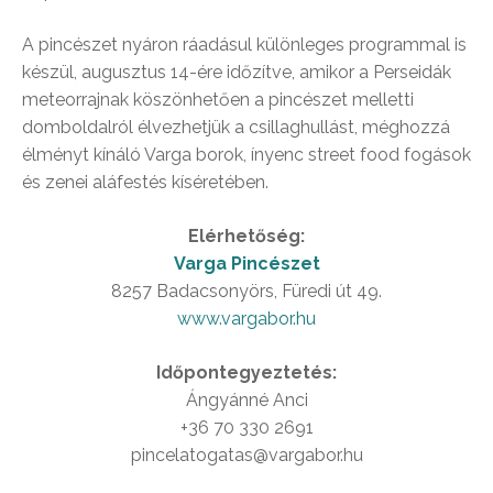
A pincészet nyáron ráadásul különleges programmal is
készül, augusztus 14-ére időzítve, amikor a Perseidák
meteorrajnak köszönhetően a pincészet melletti
domboldalról élvezhetjük a csillaghullást, méghozzá
élményt kínáló Varga borok, ínyenc street food fogások
és zenei aláfestés kíséretében.
Elérhetőség:
Varga Pincészet
8257 Badacsonyörs, Füredi út 49.
www.vargabor.hu
Időpontegyeztetés:
Ángyánné Anci
+36 70 330 2691
pincelatogatas@vargabor.hu