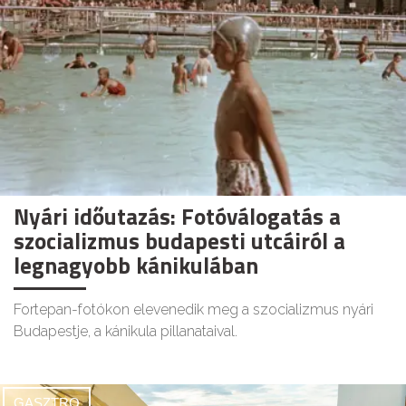
Nyári időutazás: Fotóválogatás a
szocializmus budapesti utcáiról a
legnagyobb kánikulában
Fortepan-fotókon elevenedik meg a szocializmus nyári
Budapestje, a kánikula pillanataival.
GASZTRO