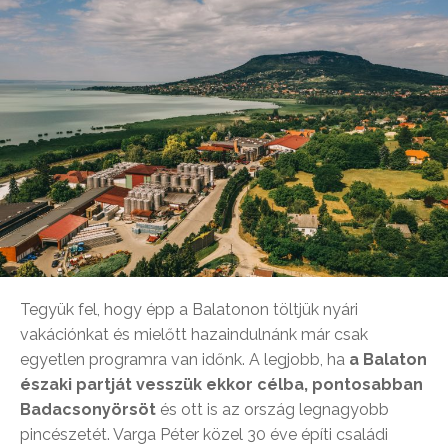
Tegyük fel, hogy épp a Balatonon töltjük nyári
vakációnkat és mielőtt hazaindulnánk már csak
egyetlen programra van időnk. A legjobb, ha
a Balaton
északi partját vesszük ekkor célba, pontosabban
Badacsonyörsöt
és ott is az ország legnagyobb
pincészetét. Varga Péter közel 30 éve építi családi