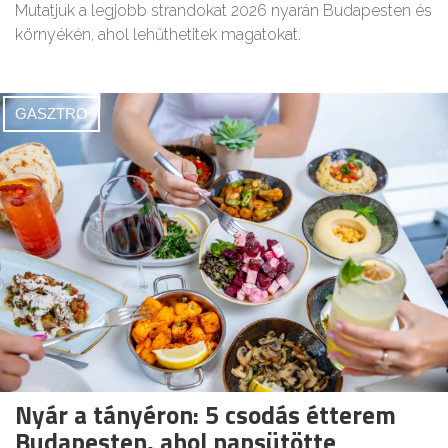
Mutatjuk a legjobb strandokat 2026 nyarán Budapesten és
környékén, ahol lehűthetitek magatokat.
GASZTRO
Nyár a tányéron: 5 csodás étterem
Budapesten, ahol napsütötte