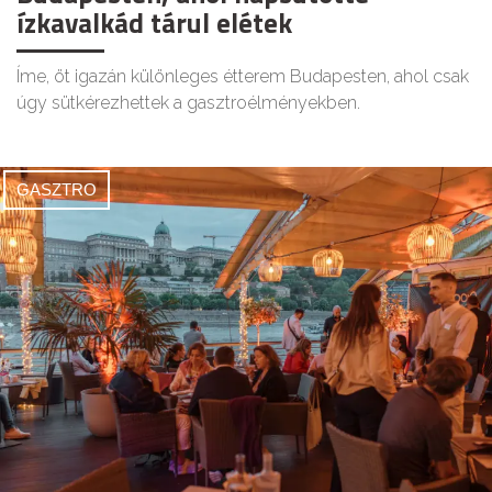
ízkavalkád tárul elétek
Íme, öt igazán különleges étterem Budapesten, ahol csak
úgy sütkérezhettek a gasztroélményekben.
GASZTRO