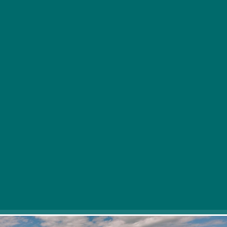
Legyen tavasz, nyár, ősz, tél vagy ismét tavasz,
megbújik egy borospince Badacsonyörsön,
ahova az év bármely szakában érdemes
látogatást tenni.