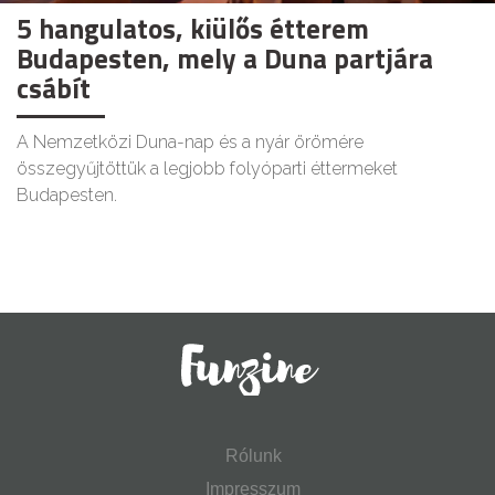
5 hangulatos, kiülős étterem
Budapesten, mely a Duna partjára
csábít
A Nemzetközi Duna-nap és a nyár örömére
összegyűjtöttük a legjobb folyóparti éttermeket
Budapesten.
Rólunk
Impresszum