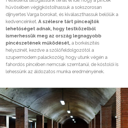
Feltétlenül látogassunk tehát el ide, hogy a pincék
hűvösében végigkóstolhassuk a sokszorosan
díjnyertes Varga borokat, és kiválaszthassuk belőlük a
kedvenceinket.
A szélesre tárt pinceajtók
lehetőséget adnak, hogy testközelből
ismerhessük meg az ország legnagyobb
pincészetének működését,
a borkészítés
helyszínét, kezdve a szőlőfeldolgozótól a
szupermodern palackozóig, hogy utunk végén a
fahordós pincében nemcsak szemtanúi, de kóstolói is
lehessünk az áldozatos munka eredményének.