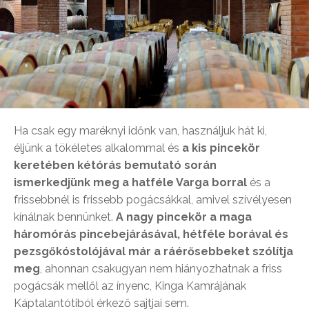
Ha csak egy maréknyi időnk van, használjuk hát ki,
éljünk a tökéletes alkalommal és
a kis pincekör
keretében kétórás bemutató során
ismerkedjünk meg a hatféle Varga borral
és a
frissebbnél is frissebb pogácsákkal, amivel szívélyesen
kínálnak bennünket.
A nagy pincekör a maga
háromórás pincebejárásával, hétféle borával és
pezsgőkóstolójával már a ráérősebbeket szólítja
meg
, ahonnan csakugyan nem hiányozhatnak a friss
pogácsák mellől az ínyenc, Kinga Kamrájának
Káptalantótiból érkező sajtjai sem.