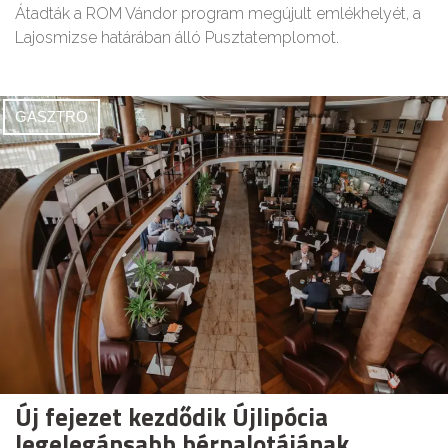
Átadták a ROM Vándor program megújult emlékhelyét, a
Lajosmizse határában álló Pusztatemplomot.
GASZTRO
Új fejezet kezdődik Újlipócia
legelegánsabb bérpalotájának