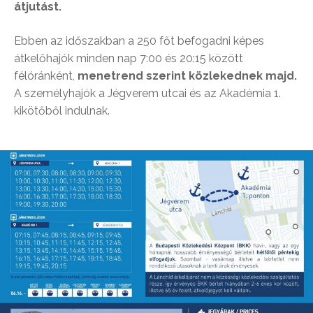
átjutást.
Ebben az időszakban a 250 főt befogadni képes
átkelőhajók minden nap 7:00 és 20:15 között
félóránként,
menetrend szerint közlekednek majd.
A személyhajók a Jégverem utcai és az Akadémia 1.
kikötőből indulnak.