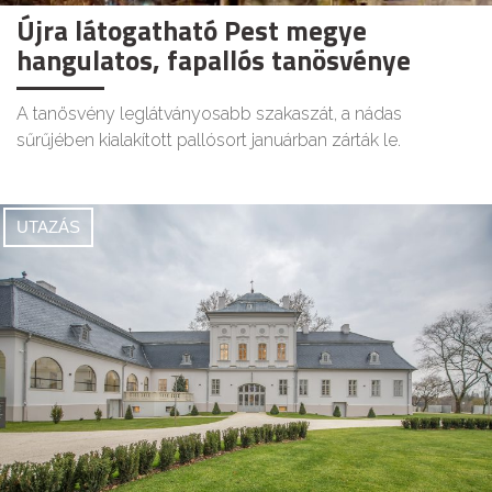
Újra látogatható Pest megye
hangulatos, fapallós tanösvénye
A tanösvény leglátványosabb szakaszát, a nádas
sűrűjében kialakított pallósort januárban zárták le.
UTAZÁS