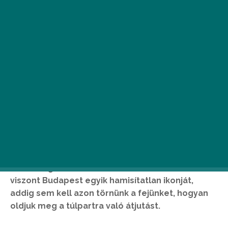
Június 16-án hajnalban nem kevesebb mint
másfél évre lezárták a Lánchidat annak átfogó
felújítása miatt. Amíg arra várakozunk, hogy a
lehető legszebb formátumban köszönthessük
viszont Budapest egyik hamisítatlan ikonját,
addig sem kell azon törnünk a fejünket, hogyan
oldjuk meg a túlpartra való átjutást.