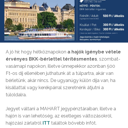
A jó hír, hogy hétköznapokon
a hajók igénybe vétele
érvényes BKK-bérlettel térítésmentes
, szombat-
vasárnapi napokon, illetve ünnepekkor azonban 500
Ft-os díj ellenében juthatunk át a túlpartra, akár van
bérletünk, akár nincs. De ugyanúgy külön díja van, ha
kisállattal vagy kerékpárral szeretnénk átjutni a
túloldalra.
Jegyet váltani a MAHART jegypénztáraiban, illetve a
hajón is van lehetőség, az esetleges változásokról,
hajózási zárlatról
ITT
találtok bővebb infót.