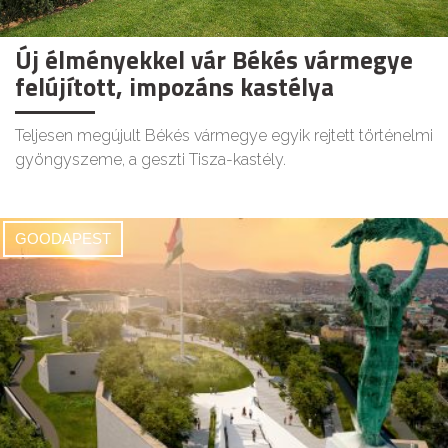
Új élményekkel vár Békés vármegye
felújított, impozáns kastélya
Teljesen megújult Békés vármegye egyik rejtett történelmi
gyöngyszeme, a geszti Tisza-kastély.
GOODAPEST