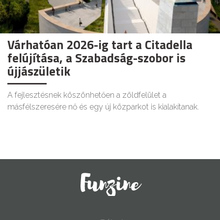
Várhatóan 2026-ig tart a Citadella
felújítása, a Szabadság-szobor is
újjászületik
A fejlesztésnek köszönhetően a zöldfelület a
másfélszeresére nő és egy új közparkot is kialakítanak.