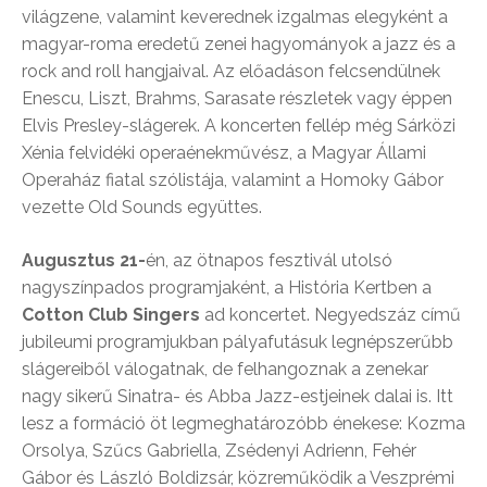
világzene, valamint keverednek izgalmas elegyként a
magyar-roma eredetű zenei hagyományok a jazz és a
rock and roll hangjaival. Az előadáson felcsendülnek
Enescu, Liszt, Brahms, Sarasate részletek vagy éppen
Elvis Presley-slágerek. A koncerten fellép még Sárközi
Xénia felvidéki operaénekművész, a Magyar Állami
Operaház fiatal szólistája, valamint a Homoky Gábor
vezette Old Sounds együttes.
Augusztus 21-
én, az ötnapos fesztivál utolsó
nagyszínpados programjaként, a História Kertben a
Cotton Club Singers
ad koncertet. Negyedszáz című
jubileumi programjukban pályafutásuk legnépszerűbb
slágereiből válogatnak, de felhangoznak a zenekar
nagy sikerű Sinatra- és Abba Jazz-estjeinek dalai is. Itt
lesz a formáció öt legmeghatározóbb énekese: Kozma
Orsolya, Szűcs Gabriella, Zsédenyi Adrienn, Fehér
Gábor és László Boldizsár, közreműködik a Veszprémi