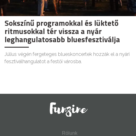
Sokszínű programokkal és lüktető
ritmusokkal tér vissza a nyár
leghangulatosabb bluesfesztiválja
Július végén fergeteges blueskoncertek hozzák el a nyári
fesztiválhangulatot a festői városba.
Rólunk