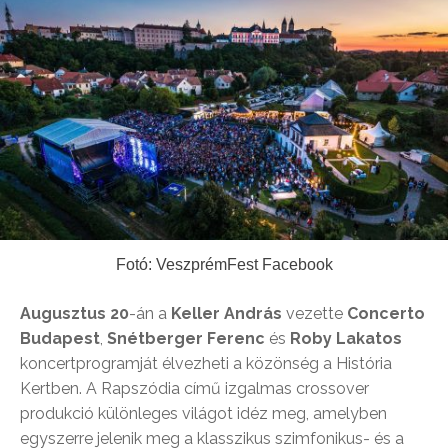
Fotó: VeszprémFest Facebook
Augusztus 20
-án a
Keller András
vezette
Concerto
Budapest
,
Snétberger Ferenc
és
Roby Lakatos
koncertprogramját élvezheti a közönség a História
Kertben. A Rapszódia című izgalmas crossover
produkció különleges világot idéz meg, amelyben
egyszerre jelenik meg a klasszikus szimfonikus- és a