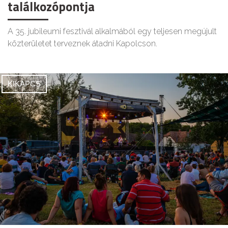
találkozópontja
A 35. jubileumi fesztivál alkalmából egy teljesen megújult
közterületet terveznek átadni Kapolcson.
KIKAPCS