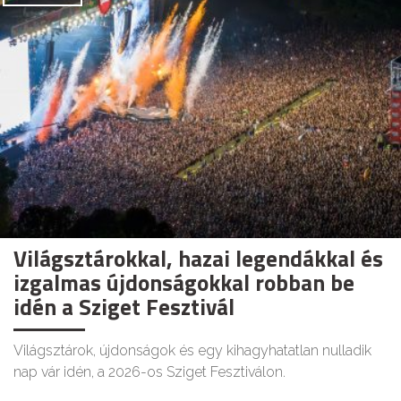
Világsztárokkal, hazai legendákkal és
izgalmas újdonságokkal robban be
idén a Sziget Fesztivál
Világsztárok, újdonságok és egy kihagyhatatlan nulladik
nap vár idén, a 2026-os Sziget Fesztiválon.