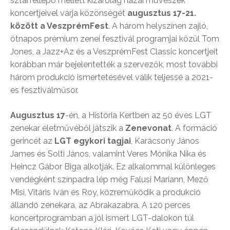
sztárfellépő mellett kizárólag hazai művészek
koncertjeivel várja közönségét
augusztus 17-21.
között a VeszprémFest
. A három helyszínen zajló,
ötnapos prémium zenei fesztivál programjai közül Tom
Jones, a Jazz+Az és a VeszprémFest Classic koncertjeit
korábban már bejelentették a szervezők, most további
három produkció ismertetésével válik teljessé a 2021-
es fesztiválműsor.
Augusztus 17
-én, a História Kertben az 50 éves LGT
zenekar életművéből játszik a
Zenevonat
. A formáció
gerincét az
LGT egykori tagjai
, Karácsony János
James és Solti János, valamint Veres Mónika Nika és
Heincz Gábor Biga alkotják. Ez alkalommal különleges
vendégként színpadra lép még Falusi Mariann, Mező
Misi, Vitáris Iván és Roy, közreműködik a produkció
állandó zenekara, az Abrakazabra. A 120 perces
koncertprogramban a jól ismert LGT-dalokon túl