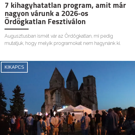
7 kihagyhatatlan program, amit már
nagyon várunk a 2026-os
Ördögkatlan Fesztiválon
Augusztusban ismét vár az Ördögkatlan, mi pedig
mutatjuk, hogy melyik programokat nem hagynánk ki.
KIKAPCS