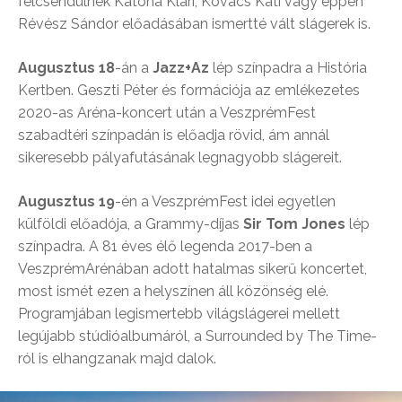
felcsendülnek Katona Klári, Kovács Kati vagy éppen
Révész Sándor előadásában ismertté vált slágerek is.
Augusztus 18
-án a
Jazz+Az
lép színpadra a História
Kertben. Geszti Péter és formációja az emlékezetes
2020-as Aréna-koncert után a VeszprémFest
szabadtéri színpadán is előadja rövid, ám annál
sikeresebb pályafutásának legnagyobb slágereit.
Augusztus 19
-én a VeszprémFest idei egyetlen
külföldi előadója, a Grammy-díjas
Sir Tom Jones
lép
színpadra. A 81 éves élő legenda 2017-ben a
VeszprémArénában adott hatalmas sikerű koncertet,
most ismét ezen a helyszínen áll közönség elé.
Programjában legismertebb világslágerei mellett
legújabb stúdióalbumáról, a Surrounded by The Time-
ról is elhangzanak majd dalok.