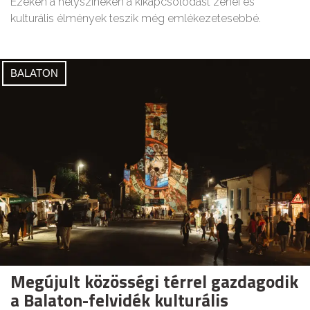
Ezeken a helyszíneken a kikapcsolódást zenei és
kulturális élmények teszik még emlékezetesebbé.
BALATON
Megújult közösségi térrel gazdagodik
a Balaton-felvidék kulturális