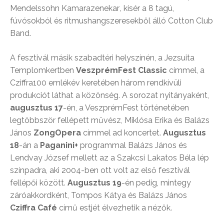
Mendelssohn Kamarazenekar
,
kísér a 8 tagú,
fúvósokból és ritmushangszeresekből álló Cotton Club
Band.
A fesztivál másik szabadtéri helyszínén, a Jezsuita
Templomkertben
VeszprémFest Classic
címmel, a
Cziffra100 emlékév keretében három rendkívüli
produkciót láthat a közönség. A sorozat nyitányaként,
augusztus 17
-én, a VeszprémFest történetében
legtöbbször fellépett művész, Miklósa Erika és Balázs
János
ZongOpera
címmel ad koncertet.
Augusztus
18
-án a
Paganini+
programmal Balázs János és
Lendvay József mellett az a Szakcsi Lakatos Béla lép
színpadra, aki 2004-ben ott volt az első fesztivál
fellépői között.
Augusztus 19
-én pedig, mintegy
záróakkordként, Tompos Kátya és Balázs János
Cziffra Café
című estjét élvezhetik a nézők.