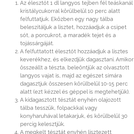
Az élesztőt 1 dl langyos tejben fél teáskanál
kristálycukorral körülbelül 10 perc alatt
felfuttatjuk. Eközben egy nagy tálba
beleszitáljuk a lisztet, hozzáadjuk a csipet
sót, a porcukrot, a maradék tejet és a
tojássárgáját.
A felfuttatott élesztőt hozzáadjuk a lisztes
keverékhez, és elkezdjük dagasztani. Amikor
összeállt a tészta, beleöntjük az olvasztott
langyos vajat is, majd az egészet simára
dagasztjuk összesen körülbelül 10-15 perc
alatt (ezt kézzel és géppel is megtehetjük).
A kidagasztott tésztát enyhén olajozott
tálba tesszük, folpackkal vagy
konyharuhával letakarjuk, és körülbelül 30
percig kelesztjük.
A megkelt tésztát enyhén lisztezett