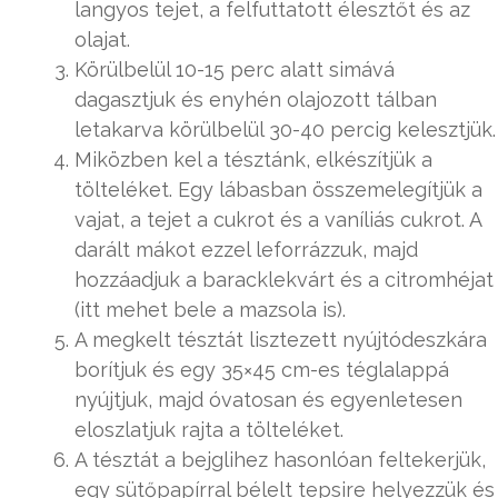
langyos tejet, a felfuttatott élesztőt és az
olajat.
Körülbelül 10-15 perc alatt simává
dagasztjuk és enyhén olajozott tálban
letakarva körülbelül 30-40 percig kelesztjük.
Miközben kel a tésztánk, elkészítjük a
tölteléket. Egy lábasban összemelegítjük a
vajat, a tejet a cukrot és a vaníliás cukrot. A
darált mákot ezzel leforrázzuk, majd
hozzáadjuk a baracklekvárt és a citromhéjat
(itt mehet bele a mazsola is).
A megkelt tésztát lisztezett nyújtódeszkára
borítjuk és egy 35×45 cm-es téglalappá
nyújtjuk, majd óvatosan és egyenletesen
eloszlatjuk rajta a tölteléket.
A tésztát a bejglihez hasonlóan feltekerjük,
egy sütőpapírral bélelt tepsire helyezzük és