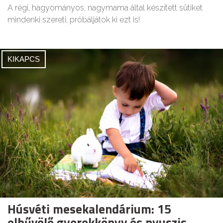
A régi, hagyományos, nagymama által készített sütiket
mindenki szereti, próbáljátok ki ezt is!
KIKAPCS
Húsvéti mesekalendárium: 15
elbűvölő gyerekkönyv és nyuszis