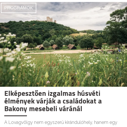
PROGRAMOK
Elképesztően izgalmas húsvéti
élmények várják a családokat a
Bakony mesebeli váránál
A Lovagvölgy nem egyszerű kirándulóhely, hanem egy