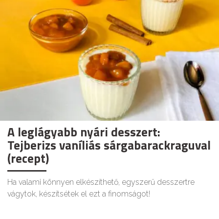
A leglágyabb nyári desszert:
Tejberizs vaníliás sárgabarackraguval
(recept)
Ha valami könnyen elkészíthető, egyszerű desszertre
vágytok, készítsétek el ezt a finomságot!