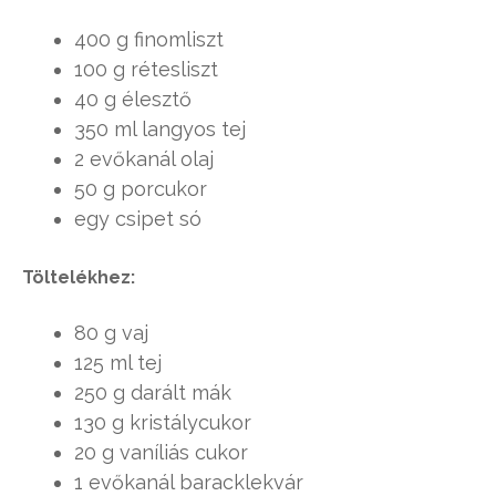
400 g finomliszt
100 g rétesliszt
40 g élesztő
350 ml langyos tej
2 evőkanál olaj
50 g porcukor
egy csipet só
Töltelékhez:
80 g vaj
125 ml tej
250 g darált mák
130 g kristálycukor
20 g vaníliás cukor
1 evőkanál baracklekvár