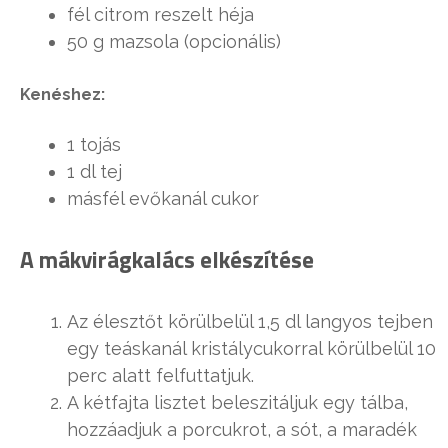
fél citrom reszelt héja
50 g mazsola (opcionális)
Kenéshez:
1 tojás
1 dl tej
másfél evőkanál cukor
A mákvirágkalács elkészítése
Az élesztőt körülbelül 1,5 dl langyos tejben
egy teáskanál kristálycukorral körülbelül 10
perc alatt felfuttatjuk.
A kétfajta lisztet beleszitáljuk egy tálba,
hozzáadjuk a porcukrot, a sót, a maradék