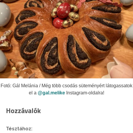
Fotó: Gál Melánia / Még több csodás süteményért látogassatok
el a
@gal.melike
Instagram-oldalra!
Hozzávalók
Tésztához: