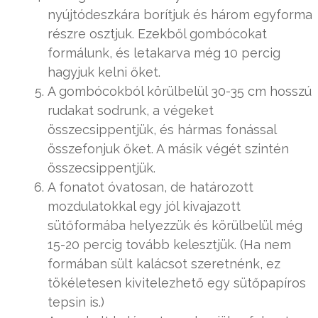
nyújtódeszkára borítjuk és három egyforma
részre osztjuk. Ezekből gombócokat
formálunk, és letakarva még 10 percig
hagyjuk kelni őket.
A gombócokból körülbelül 30-35 cm hosszú
rudakat sodrunk, a végeket
összecsippentjük, és hármas fonással
összefonjuk őket. A másik végét szintén
összecsippentjük.
A fonatot óvatosan, de határozott
mozdulatokkal egy jól kivajazott
sütőformába helyezzük és körülbelül még
15-20 percig tovább kelesztjük. (Ha nem
formában sült kalácsot szeretnénk, ez
tökéletesen kivitelezhető egy sütőpapíros
tepsin is.)