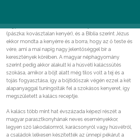
hagyományokkal és az utolsó vacsora történetével
kötik össze. A Jézus elfogatását és keresztre feszítését
megelőző estén Jézus és tizenkét tanítványa együtt
fogyasztották el
az utolsó közös pászkavacsorát
(pászka: kovásztalan kenyér), és a Biblia szerint Jézus
ekkor mondta a kenyérre és a borra, hogy az ő teste és
vére, ami a mai napig nagy jelentőséggel bír a
keresztények körében. A magyar néphagyomány
szerint pedig akkor alakult ki a húsvéti kalácssütés
szokása, amikor a böjt alatt még tilos volt a tej és a
tojás fogyasztása, így a böjtidőszak végén ezzel a két
alapanyaggal tuningolták fel a szokásos kenyeret, így
megszületett a kalács receptje.
A kalács több mint hat évszázada képezi részét a
magyar parasztkonyhának neves eseményekkor,
legyen szó lakodalomról, karácsonyról vagy húsvétról,
a családok lelkesen készítették az ünnepi pékárut a