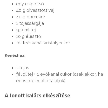
egy csipet só
40 g olvasztott vaj
40 g porcukor
1 tojássárgája
150 ml tej
10 g élesztő
fél teáskanál kristálycukor
Kenéshez:
1 tojás
fél dl tej + 1 evőkanál cukor (csak akkor, ha
édes étel mellé tálaljuk)
A fonott kalács elkészítése