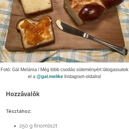
Fotó: Gál Melánia / Még több csodás süteményért látogassatok
el a
@gal.melike
Instagram-oldalra!
Hozzávalók
Tésztához:
250 g finomliszt