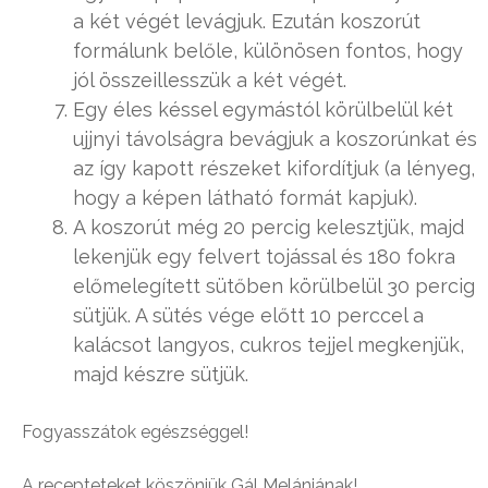
a két végét levágjuk. Ezután koszorút
formálunk belőle, különösen fontos, hogy
jól összeillesszük a két végét.
Egy éles késsel egymástól körülbelül két
ujjnyi távolságra bevágjuk a koszorúnkat és
az így kapott részeket kifordítjuk (a lényeg,
hogy a képen látható formát kapjuk).
A koszorút még 20 percig kelesztjük, majd
lekenjük egy felvert tojással és 180 fokra
előmelegített sütőben körülbelül 30 percig
sütjük. A sütés vége előtt 10 perccel a
kalácsot langyos, cukros tejjel megkenjük,
majd készre sütjük.
Fogyasszátok egészséggel!
A recepteteket köszönjük Gál Melániának!