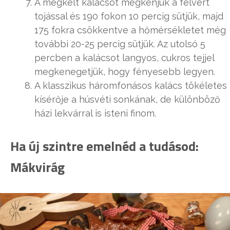
A megkelt kalácsot megkenjük a felvert
tojással és 190 fokon 10 percig sütjük, majd
175 fokra csökkentve a hőmérsékletet még
további 20-25 percig sütjük. Az utolsó 5
percben a kalácsot langyos, cukros tejjel
megkenegetjük, hogy fényesebb legyen.
A klasszikus háromfonásos kalács tökéletes
kísérője a húsvéti sonkának, de különböző
házi lekvárral is isteni finom.
Ha új szintre emelnéd a tudásod:
Mákvirág