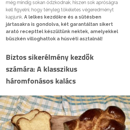
még mindig sokan ódzkodnak, hiszen sok apróságra
kell figyelni, hogy tényleg tökéletes végeredményt
kapjunk.
A lelkes kezdőkre és a sütésben
jártasakra is gondolva, két garantáltan sikert
arató recepttel készültünk nektek, amelyekkel
büszkén villoghattok a húsvéti asztalnál!
Biztos sikerélmény kezdők
számára: A klasszikus
háromfonásos kalács