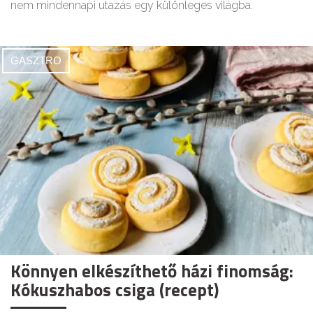
nem mindennapi utazás egy különleges világba.
GASZTRO
Könnyen elkészíthető házi finomság:
Kókuszhabos csiga (recept)