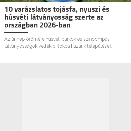
10 varázslatos tojásfa, nyuszi és
húsvéti látványosság szerte az
országban 2026-ban
Az ünnep örömére húsvéti parkok és színpompás
látványosságok vették birtokba hazánk településeit.