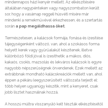
mindennapos házi kenyér mellett. Az elkészítésére
általában nagypénteken vagy nagyszombaton került
sor, hogy a vasárnap reggeli húsvéti misére már
mindenki a remekművével érkezhessen, és a szertartás
során
a pap megáldhassa őket
.
Természetesen, a kalácsok formája, fonása és ízesítése
tájegységenként változó, van, ahol a szokásos forma
helyett kerek vagy gyűrűalakút készítenek, illetve
különböző földi jóval is ízesíthetik: a mákos, diós,
kakaós, csokis, mazsolás és lekváros kalácsok is egyre
nagyobb népszerűségnek örvendenek. Ezek mellett az
extrábbnak mondható kalácskreációk mellett van, ahol
éppen a pékáru leegyszerűsített változata terjedt el:
több helyen ugyanúgy készítik, mint a kenyeret, csak
jobb lisztet használnak hozzá.
A hosszú múltra visszanyúló kelt tészták elkészítésétől