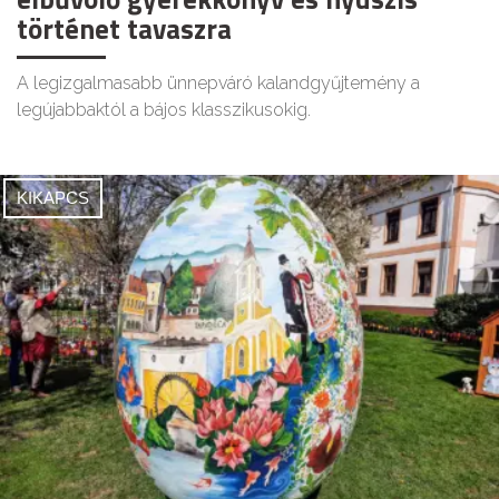
történet tavaszra
A legizgalmasabb ünnepváró kalandgyűjtemény a
legújabbaktól a bájos klasszikusokig.
KIKAPCS