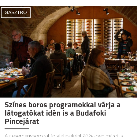
GASZTRO
Színes boros programokkal várja a
látogatókat idén is a Budafoki
Pincejárat
Az eseménysorozat folytatásaként 2025-ben március