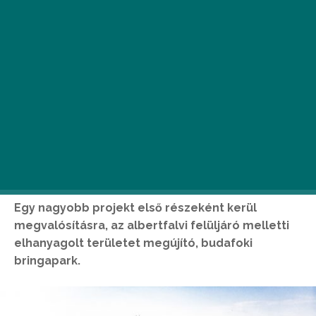
Egy nagyobb projekt első részeként kerül
megvalósításra, az albertfalvi felüljáró melletti
elhanyagolt területet megújító, budafoki
bringapark.