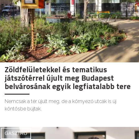
Zöldfelületekkel és tematikus
játszótérrel újult meg Budapest
belvárosának egyik legfiatalabb tere
Nemcsak a tér újult meg, de a környező utcák is új
köntösbe bújtak.
GASZTRO