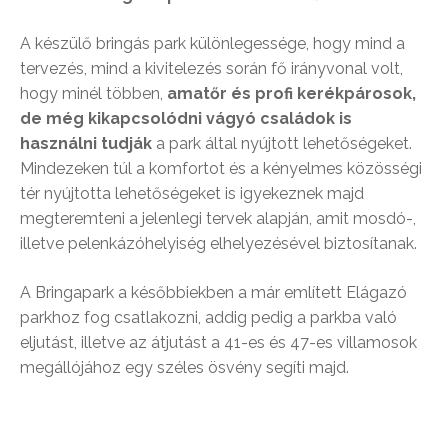
A készülő bringás park különlegessége, hogy mind a
tervezés, mind a kivitelezés során fő irányvonal volt,
hogy minél többen,
amatőr és profi kerékpárosok,
de még kikapcsolódni vágyó családok is
használni tudják
a park által nyújtott lehetőségeket.
Mindezeken túl a komfortot és a kényelmes közösségi
tér nyújtotta lehetőségeket is igyekeznek majd
megteremteni a jelenlegi tervek alapján, amit mosdó-,
illetve pelenkázóhelyiség elhelyezésével biztosítanak.
A Bringapark a későbbiekben a már említett Elágazó
parkhoz fog csatlakozni, addig pedig a parkba való
eljutást, illetve az átjutást a 41-es és 47-es villamosok
megállójához egy széles ösvény segíti majd.