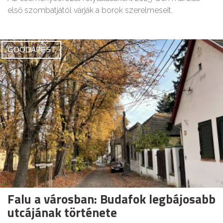
első szombatjától várják a borok szerelmeseit.
GOODAPEST
Falu a városban: Budafok legbájosabb
utcájának története