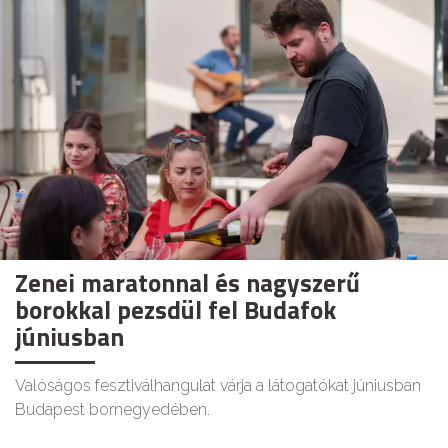
Zenei maratonnal és nagyszerű
borokkal pezsdül fel Budafok
júniusban
Valóságos fesztiválhangulat várja a látogatókat júniusban
Budapest bornegyedében.