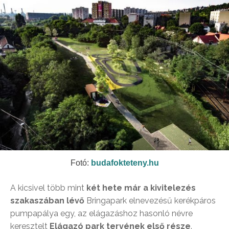
Fotó:
budafokteteny.hu
A kicsivel több mint
két hete már a kivitelezés
szakaszában lévő
Bringapark elnevezésű kerékpáros
pumpapálya egy, az elágazáshoz hasonló névre
keresztelt
Elágazó park tervének első része
.