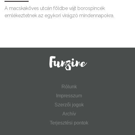
A macskaköves utcán földbe vájt borospincék
emlékeztetnek az egykori virágzó mindennapokra.
Rólunk
Impresszum
Szerzői jogok
Archív
Terjesztési pontok