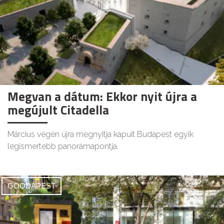
Megvan a dátum: Ekkor nyit újra a
megújult Citadella
Március végén újra megnyitja kapuit Budapest egyik
legismertebb panorámapontja.
GOODAPEST