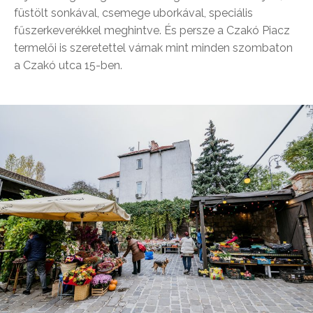
füstölt sonkával, csemege uborkával, speciális
fűszerkeverékkel meghintve. És persze a Czakó Piacz
termelői is szeretettel várnak mint minden szombaton
a Czakó utca 15-ben.