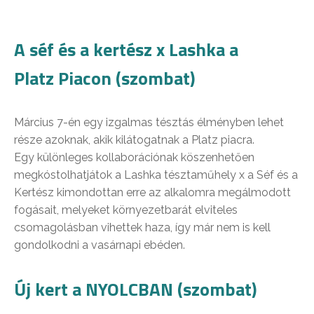
A séf és a kertész x Lashka a
Platz Piacon (szombat)
Március 7-én egy izgalmas tésztás élményben lehet
része azoknak, akik kilátogatnak a Platz piacra.
Egy különleges kollaborációnak köszenhetően
megkóstolhatjátok a Lashka tésztaműhely x a Séf és a
Kertész kimondottan erre az alkalomra megálmodott
fogásait, melyeket környezetbarát elviteles
csomagolásban vihettek haza, így már nem is kell
gondolkodni a vasárnapi ebéden.
Új kert a NYOLCBAN (szombat)