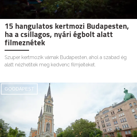
15 hangulatos kertmozi Budapesten,
ha a csillagos, nyári égbolt alatt
filmeznétek
Szuper kertmozik várnak Budapesten, ahol a szabad ég
alatt nézhetitek meg kedvenc filmjeiteket.
GOODAPEST