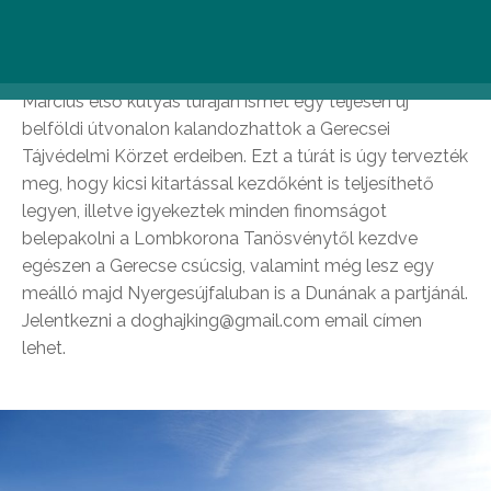
Tájvédelmi Körzet (szombat)
Március első kutyás túráján ismét egy teljesen új
belföldi útvonalon kalandozhattok a Gerecsei
Tájvédelmi Körzet erdeiben. Ezt a túrát is úgy tervezték
meg, hogy kicsi kitartással kezdőként is teljesíthető
legyen, illetve igyekeztek minden finomságot
belepakolni a Lombkorona Tanösvénytől kezdve
egészen a Gerecse csúcsig, valamint még lesz egy
meálló majd Nyergesújfaluban is a Dunának a partjánál.
Jelentkezni a doghajking@gmail.com email címen
lehet.