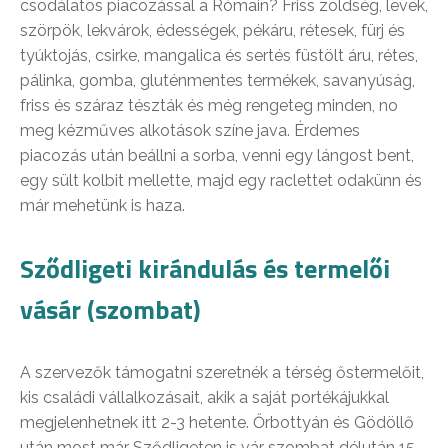
csodálatos piacozással a Rómain? Friss zöldség, levek,
szörpök, lekvárok, édességek, pékáru, rétesek, fürj és
tyúktojás, csirke, mangalica és sertés füstölt áru, rétes,
pálinka, gomba, gluténmentes termékek, savanyúság,
friss és száraz tészták és még rengeteg minden, no
meg kézműves alkotások színe java. Érdemes
piacozás után beállni a sorba, venni egy lángost bent,
egy sült kolbit mellette, majd egy raclettet odakünn és
már mehetünk is haza.
Sződligeti kirándulás és termelői
vásár (szombat)
A szervezők támogatni szeretnék a térség őstermelőit,
kis családi vállalkozásait, akik a saját portékájukkal
megjelenhetnek itt 2-3 hetente. Őrbottyán és Gödöllő
után most már Sződligeten is vár szombat délután 15-