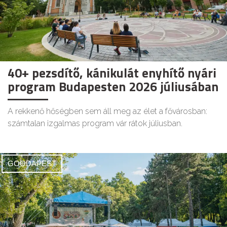
40+ pezsdítő, kánikulát enyhítő nyári
program Budapesten 2026 júliusában
A rekkenő hőségben sem áll meg az élet a fővárosban:
számtalan izgalmas program vár rátok júliusban.
GOODAPEST