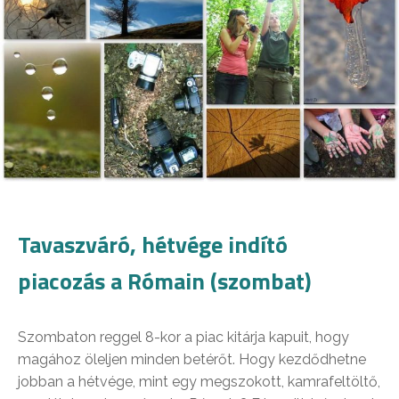
Tavaszváró, hétvége indító
piacozás a Rómain (szombat)
Szombaton reggel 8-kor a piac kitárja kapuit, hogy
magához öleljen minden betérőt. Hogy kezdődhetne
jobban a hétvége, mint egy megszokott, kamrafeltöltő,