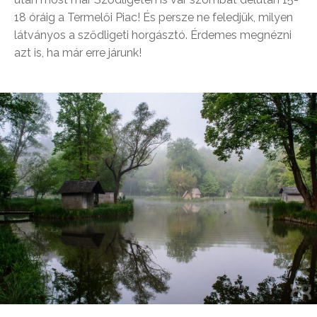
18 óráig a Termelői Piac! És persze ne feledjük, milyen
látványos a sződligeti horgásztó. Érdemes megnézni
azt is, ha már erre járunk!