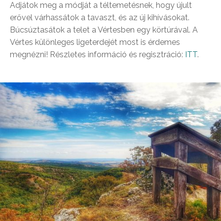
Adjátok meg a módját a téltemetésnek, hogy újult
erővel várhassátok a tavaszt, és az új kihívásokat.
Búcsúztasátok a telet a Vértesben egy körtúrával. A
Vértes különleges ligeterdejét most is érdemes
megnézni! Részletes információ és regisztráció:
ITT
.