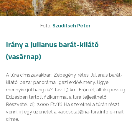
Fotó:
Szuditsch Péter
Irány a Julianus barát-kilátó
(vasárnap)
A túra címszavakban: Zebegény, rétes, Julianus barát-
kilátó, pazar panoráma, igazi erdőélmény. Ugye
mennyire jól hangzik? Táv: 13 km. Erőnlét, állóképesség:
Edzésben tartott fizikummal a túra teljesíthető.
Részvételi díj: 2.000 Ft/fő Ha szeretnél a túrán részt
venni, írj egy üzenetet a kapcsolat@na-tura.info e-mail
címre.