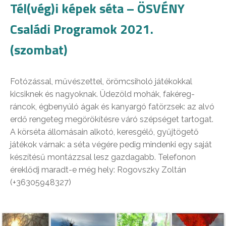
Tél(vég)i képek séta – ÖSVÉNY
Családi Programok 2021.
(szombat)
Fotózással, művészettel, örömcsiholó játékokkal
kicsiknek és nagyoknak. Üdezöld mohák, fakéreg-
ráncok, égbenyúló ágak és kanyargó fatörzsek: az alvó
erdő rengeteg megörökítésre váró szépséget tartogat.
A körséta állomásain alkotó, keresgélő, gyűjtögető
játékok várnak: a séta végére pedig mindenki egy saját
készítésű montázzsal lesz gazdagabb. Telefonon
éreklődj maradt-e még hely: Rogovszky Zoltán
(+36305948327)