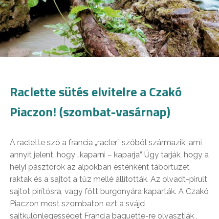
Raclette sütés elvitelre a Czakó
Piaczon! (szombat-vasárnap)
A raclette szó a francia „racler” szóból származik, ami
annyit jelent, hogy „kaparni – kaparja” Úgy tarják, hogy a
helyi pásztorok az alpokban esténként tábortüzet
raktak és a sajtot a tűz mellé állították. Az olvadt-pirult
sajtot pirítósra, vagy főtt burgonyára kaparták. A Czakó
Piaczon most szombaton ezt a svájci
sajtkülönlegességet Francia baguette-re olvasztják ,