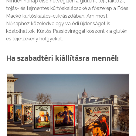
Minden hónap első hétvégéjén a glutén-, tej-, laktóz-,
tojás- és tejmentes kürtőskalácsoké a főszerep a Édes
Mackó kürtőskalács-cukrászdában. Ám most
Nőnaphoz közeledve egy valódi újdonságot is
kóstolhattok: Kürtős Passióvirággal köszöntik a glutén
és tejérzékeny hölgyeket.
Ha szabadtéri kiállításra mennél: