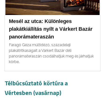
Mesél az utca: Különleges
plakátkiállítás nyílt a Várkert Bazár
panorámateraszán
Faragó Géza múltidéző, századeleji
plakátritkaságait a Várkert Bazár déli
panorámateraszán csodálhatjuk meg és járhatjuk
körbe.
Télbúcsúztató körtúra a
Vértesben (vasárnap)