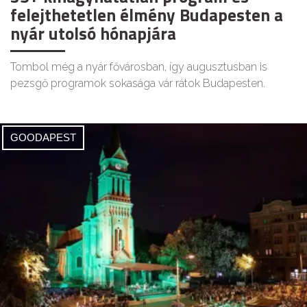
felejthetetlen élmény Budapesten a
nyár utolsó hónapjára
Tombol még a nyár fővárosban, így augusztusban is
pezsgő programok sokasága vár rátok Budapesten.
GOODAPEST