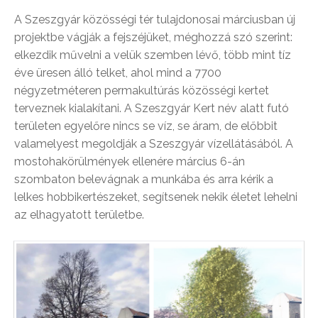
A Szeszgyár közösségi tér tulajdonosai márciusban új
projektbe vágják a fejszéjüket, méghozzá szó szerint:
elkezdik művelni a velük szemben lévő, több mint tíz
éve üresen álló telket, ahol mind a 7700
négyzetméteren permakultúrás közösségi kertet
terveznek kialakítani. A Szeszgyár Kert név alatt futó
területen egyelőre nincs se víz, se áram, de előbbit
valamelyest megoldják a Szeszgyár vízellátásából. A
mostohakörülmények ellenére március 6-án
szombaton belevágnak a munkába és arra kérik a
lelkes hobbikertészeket, segítsenek nekik életet lehelni
az elhagyatott területbe.