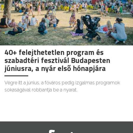
40+ felejthetetlen program és
szabadtéri fesztivál Budapesten
júniusra, a nyár első hónapjára
Végre itt a június, a főváros pedig izgalmas programok
sokaságával robbantja be a nyarat.