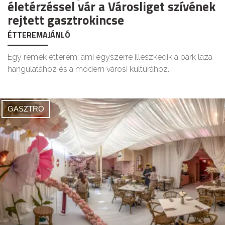
életérzéssel vár a Városliget szívének
rejtett gasztrokincse
ÉTTEREMAJÁNLÓ
Egy remek étterem, ami egyszerre illeszkedik a park laza
hangulatához és a modern városi kultúrához.
GASZTRO