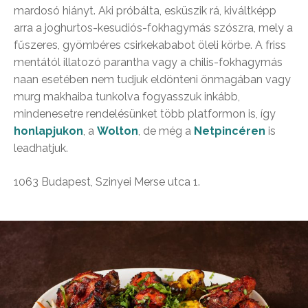
mardosó hiányt. Aki próbálta, esküszik rá, kiváltképp
arra a joghurtos-kesudiós-fokhagymás szószra, mely a
fűszeres, gyömbéres csirkekababot öleli körbe. A friss
mentától illatozó parantha vagy a chilis-fokhagymás
naan esetében nem tudjuk eldönteni önmagában vagy
murg makhaiba tunkolva fogyasszuk inkább,
mindenesetre rendelésünket több platformon is, így
honlapjukon
, a
Wolton
, de még a
Netpincéren
is
leadhatjuk.
1063 Budapest, Szinyei Merse utca 1.