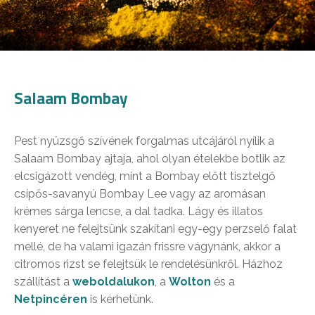
Salaam Bombay
Pest nyüzsgő szívének forgalmas utcájáról nyílik a
Salaam Bombay ajtaja, ahol olyan ételekbe botlik az
elcsigázott vendég, mint a Bombay előtt tisztelgő
csípős-savanyú Bombay Lee vagy az aromásan
krémes sárga lencse, a dal tadka. Lágy és illatos
kenyeret ne felejtsünk szakítani egy-egy perzselő falat
mellé, de ha valami igazán frissre vágynánk, akkor a
citromos rizst se felejtsük le rendelésünkről. Házhoz
szállítást a
weboldalukon
, a
Wolton
és a
Netpincéren
is kérhetünk.