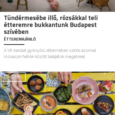
Tündérmesébe illő, rózsákkal teli
étteremre bukkantunk Budapest
szívében
ÉTTEREMAJÁNLÓ
A VII. kerület gyönyörű éttermében szinte azonnal
rózsaszín felhők között találjátok magatokat.
GASZTRO