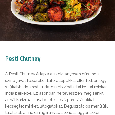
Pesti Chutney
A Pesti Chutney étlapja a szokványosan dús, India
színe-javát felsorakoztató étlapokkal ellentétben egy
szűkebb, de annál tudatosabb kínálattal invitál minket
India berkeibe. Ez azonban ne tévesszen meg senkit,
annál karizmatikusabb étel- és ízpárosításokkal
kecsegtet minket, látogatókat. Degusztációs menüjük,
tálalásuk a fine dining irányába tendál, ugyanakkor