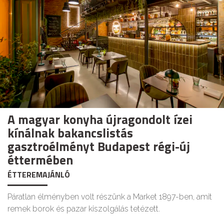
A magyar konyha újragondolt ízei
kínálnak bakancslistás
gasztroélményt Budapest régi-új
éttermében
ÉTTEREMAJÁNLÓ
Páratlan élményben volt részünk a Market 1897-ben, amit
remek borok és pazar kiszolgálás tetézett.