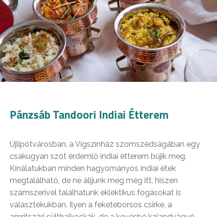
Pánzsáb Tandoori Indiai Étterem
Újlipótvárosban, a Vígszínház szomszédságában egy
csakugyan szót érdemlő indiai étterem bújik meg.
Kínálatukban minden hagyományos indiai étek
megtalálható, de ne álljunk meg még itt, hiszen
számszerivel találhatunk eklektikus fogásokat is
választékukban. Ilyen a feketeborsos csirke, a
amritszári sülthalkockák, de a kevésbé kalandvágyó