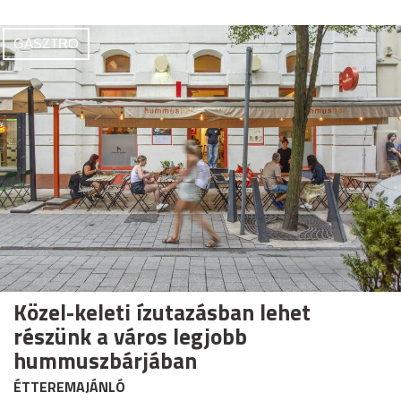
GASZTRO
Közel-keleti ízutazásban lehet
részünk a város legjobb
hummuszbárjában
ÉTTEREMAJÁNLÓ