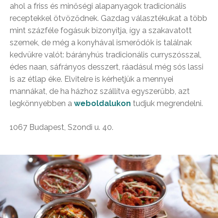
ahol a friss és minőségi alapanyagok tradicionális
receptekkel ötvöződnek. Gazdag választékukat a több
mint százféle fogásuk bizonyítja, így a szakavatott
szemek, de még a konyhával ismerődők is találnak
kedvükre valót: bárányhús tradicionális curryszósszal,
édes naan, sáfrányos desszert, ráadásul még sós lassi
is az étlap éke. Elvitelre is kérhetjük a mennyei
mannákat, de ha házhoz szállítva egyszerűbb, azt
legkönnyebben a
weboldalukon
tudjuk megrendelni.
1067 Budapest, Szondi u. 40.