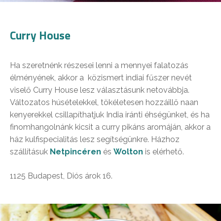
Curry House
Ha szeretnénk részesei lenni a mennyei falatozás
élményének, akkor a közismert indiai fűszer nevét
viselő Curry House lesz választásunk netovábbja.
Változatos húsételekkel, tökéletesen hozzáillő naan
kenyerekkel csillapíthatjuk India iránti éhségünket, és ha
finomhangolnánk kicsit a curry pikáns aromáján, akkor a
ház kulfispecialitás lesz segítségünkre. Házhoz
szállításuk
Netpincéren
és
Wolton
is elérhető.
1125 Budapest, Diós árok 16.