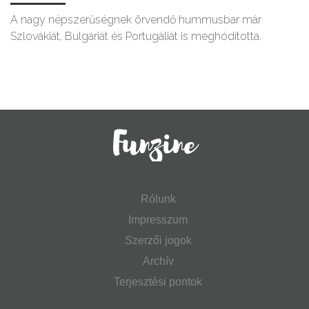
A nagy népszerűségnek örvendő hummusbar már
Szlovákiát, Bulgáriát és Portugáliát is meghódította.
Rólunk
Impresszum
Szerzői jogok
Archív
Terjesztési pontok