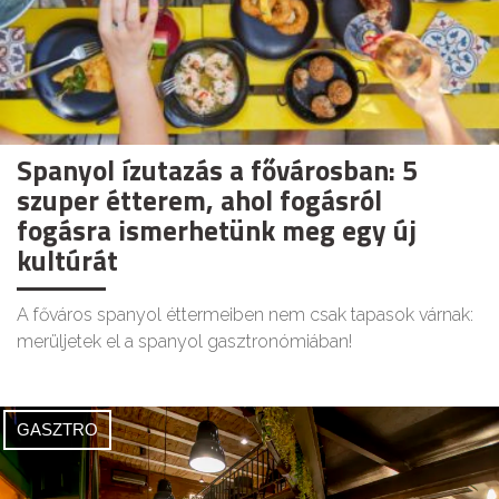
Spanyol ízutazás a fővárosban: 5
szuper étterem, ahol fogásról
fogásra ismerhetünk meg egy új
kultúrát
A főváros spanyol éttermeiben nem csak tapasok várnak:
merüljetek el a spanyol gasztronómiában!
GASZTRO