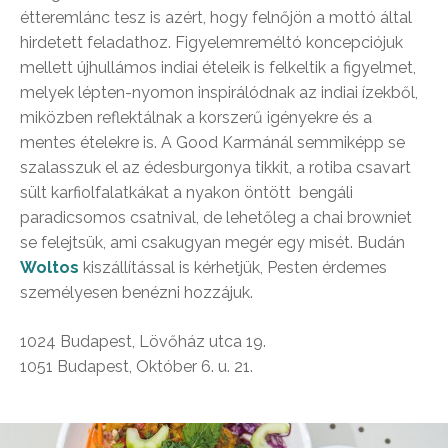
étteremlánc tesz is azért, hogy felnőjön a mottó által
hirdetett feladathoz. Figyelemreméltó koncepciójuk
mellett újhullámos indiai ételeik is felkeltik a figyelmet,
melyek lépten-nyomon inspirálódnak az indiai ízekből,
miközben reflektálnak a korszerű igényekre és a
mentes ételekre is. A Good Karmánál semmiképp se
szalasszuk el az édesburgonya tikkit, a rotiba csavart
sült karfiolfalatkákat a nyakon öntött bengáli
paradicsomos csatnival, de lehetőleg a chai browniet
se felejtsük, ami csakugyan megér egy misét. Budán
Woltos
kiszállítással is kérhetjük, Pesten érdemes
személyesen benézni hozzájuk.
1024 Budapest, Lövőház utca 19.
1051 Budapest, Október 6. u. 21.