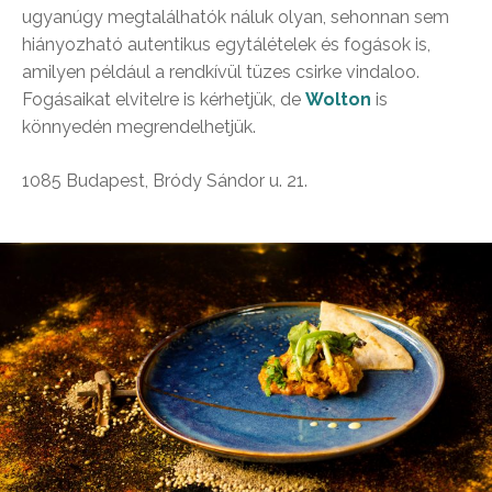
ugyanúgy megtalálhatók náluk olyan, sehonnan sem
hiányozható autentikus egytálételek és fogások is,
amilyen például a rendkívül tüzes csirke vindaloo.
Fogásaikat elvitelre is kérhetjük, de
Wolton
is
könnyedén megrendelhetjük.
1085 Budapest, Bródy Sándor u. 21.