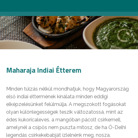
Maharaja Indiai Étterem
Minden túlzás nélkül mondhatjuk, hogy Magyarország
első indiai éttermének kínálata minden eddigi
elképzelésünket felülmúlja. A megszokott fogásokat
olyan különlegességek teszik változatossá, mint az
édes kukoricaleves, a mangóban pácolt csirkemell,
amelynél a csípős nem puszta mítosz, de ha Ó-Delhi
legendás csirkekebabját ízlelnénk meg, nosza,