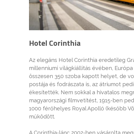
Hotel Corinthia
Az elegáns Hotel Corinthia eredetileg G
millenniumi világkiállítás évében, Euró
összesen 350 szoba kapott helyet, de volt
postája és fodrászata is, az átriumot ped
ékesítették. Nem sokkal a hivatalos megny
magyarországi filmvetítést, 1915-ben pedi
1000 férőhelyes Royal Apolló (később Vö
működött.
A Corinthia-lánc 2002-ben vásárolta meg é