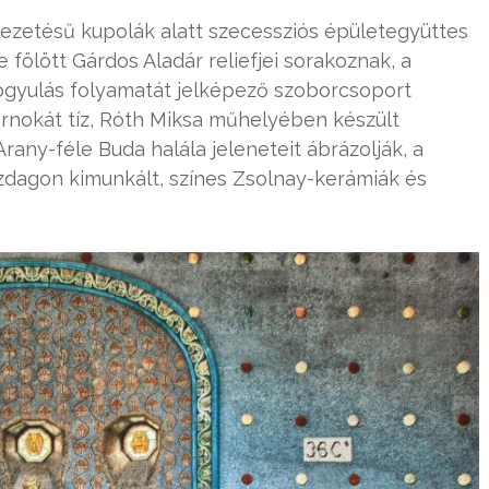
lvezetésű kupolák alatt szecessziós épületegyüttes
e fölött Gárdos Aladár reliefjei sorakoznak, a
yógyulás folyamatát jelképező szoborcsoport
arnokát tíz, Róth Miksa műhelyében készült
rany-féle Buda halála jeleneteit ábrázolják, a
azdagon kimunkált, színes Zsolnay-kerámiák és