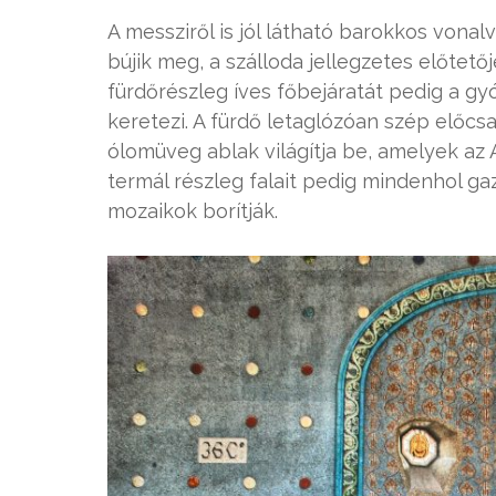
A messziről is jól látható barokkos vona
bújik meg, a szálloda jellegzetes előtetőj
fürdőrészleg íves főbejáratát pedig a g
keretezi. A fürdő letaglózóan szép előcs
ólomüveg ablak világítja be, amelyek az A
termál részleg falait pedig mindenhol g
mozaikok borítják.