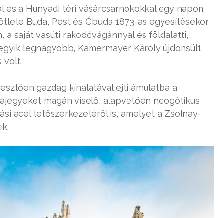
zál és a Hunyadi téri vásárcsarnokokkal egy napon.
c ötlete Buda, Pest és Óbuda 1873-as egyesítésekor
, a saját vasúti rakodóvágánnyal és földalatti,
z egyik legnagyobb, Kamermayer Károly újdonsült
volt.
sztően gazdag kínálatával ejti ámulatba a
majegyeket magán viselő, alapvetően neogótikus
iási acél tetőszerkezetéről is, amelyet a Zsolnay-
ek.