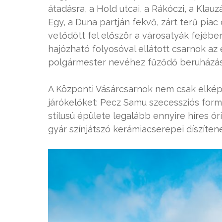
átadásra, a Hold utcai, a Rákóczi, a Klau
Egy, a Duna partján fekvő, zárt terű pia
vetődött fel először a városatyák fejében
hajózható folyosóval ellátott csarnok a
polgármester nevéhez fűződő beruházás 
A Központi Vásárcsarnok nem csak elképe
járókelőket: Pecz Samu szecessziós for
stílusú épülete legalább ennyire híres ór
gyár színjátszó kerámiacserepei díszíten