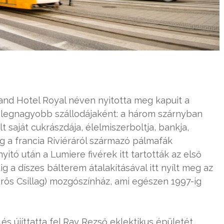
rand Hotel Royal néven nyitotta meg kapuit a
pa legnagyobb szállodájaként: a három szárnyban
 saját cukrászdája, élelmiszerboltja, bankja,
ig a francia Riviéráról származó pálmafák
itó után a Lumiere fivérek itt tartották az első
g a díszes bálterem átalakításával itt nyílt meg az
rös Csillag) mozgószínház, ami egészen 1997-ig
s újíttatta fel Ray Rezső eklektikus épületét,