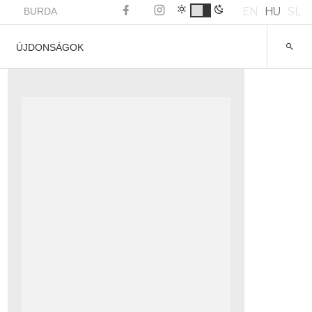
EN
HU
SL
BURDA
ÚJDONSÁGOK