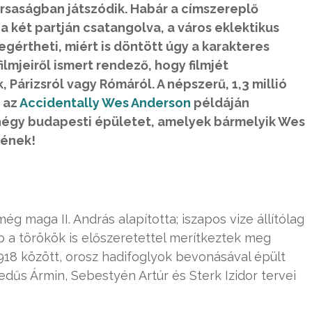
ársaságban játszódik. Habár a címszereplő
a két partján csatangolva, a város eklektikus
gértheti, miért is döntött úgy a karakteres
ilmjeiről ismert rendező, hogy filmjét
 Párizsról vagy Rómáról. A népszerű, 1,3 millió
 az
Accidentally Wes Anderson
példáján
négy budapesti épületet, amelyek bármelyik Wes
nének!
ég maga II. András alapította; iszapos vize állítólag
őbb a törökök is előszeretettel merítkeztek meg
1918 között, orosz hadifoglyok bevonásával épült
dűs Ármin, Sebestyén Artúr és Sterk Izidor tervei