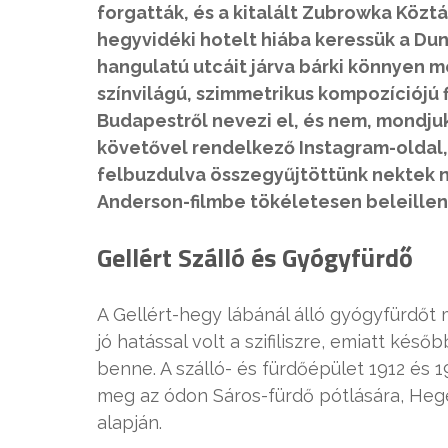
forgatták, és a kitalált Zubrowka Közt
hegyvidéki hotelt hiába keressük a Dun
hangulatú utcáit járva bárki könnyen me
színvilágú, szimmetrikus kompozíciójú f
Budapestről nevezi el, és nem, mondjuk,
követővel rendelkező Instagram-oldal,
felbuzdulva összegyűjtöttünk nektek 
Anderson-filmbe tökéletesen beleille
Gellért Szálló és Gyógyfürdő
A Gellért-hegy lábánál álló gyógyfürdőt m
jó hatással volt a szifiliszre, emiatt kés
benne. A szálló- és fürdőépület 1912 és 
meg az ódon Sáros-fürdő pótlására, Hege
alapján.