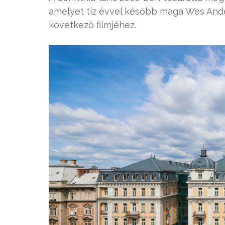
amelyet tíz évvel később maga Wes Ander
következő filmjéhez.