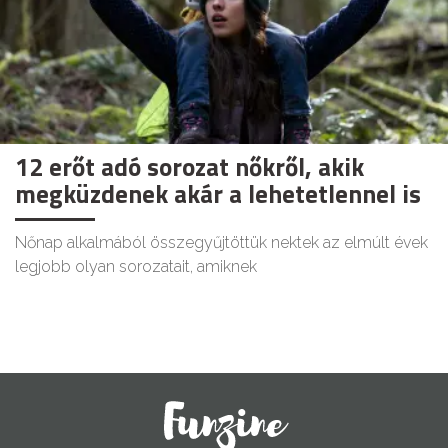
12 erőt adó sorozat nőkről, akik
megküzdenek akár a lehetetlennel is
Nőnap alkalmából összegyűjtöttük nektek az elmúlt évek
legjobb olyan sorozatait, amiknek