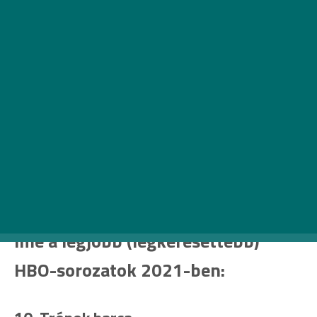
Íme a legjobb (legkeresettebb)
HBO-sorozatok 2021-ben: