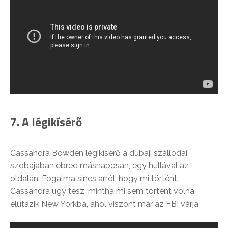
7. A légikísérő
Cassandra Bowden légikísérő a dubaji szállodai
szobájában ébred másnaposan, egy hullával az
oldalán. Fogalma sincs arról, hogy mi történt.
Cassandra úgy tesz, mintha mi sem történt volna,
elutazik New Yorkba, ahol viszont már az FBI várja.