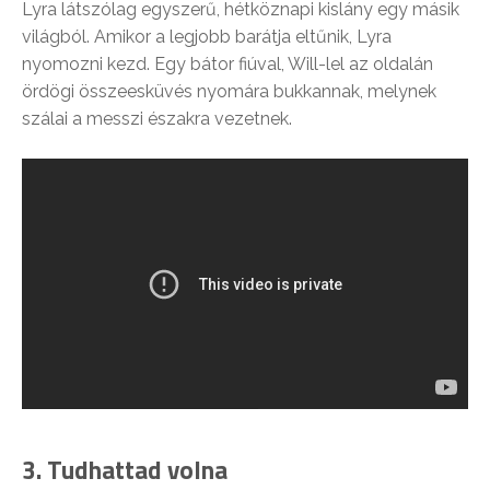
Lyra látszólag egyszerű, hétköznapi kislány egy másik
világból. Amikor a legjobb barátja eltűnik, Lyra
nyomozni kezd. Egy bátor fiúval, Will-lel az oldalán
ördögi összeesküvés nyomára bukkannak, melynek
szálai a messzi északra vezetnek.
3. Tudhattad volna