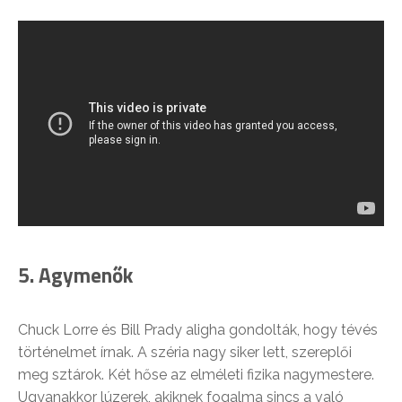
5. Agymenők
Chuck Lorre és Bill Prady aligha gondolták, hogy tévés
történelmet írnak. A széria nagy siker lett, szereplői
meg sztárok. Két hőse az elméleti fizika nagymestere.
Ugyanakkor lúzerek, akiknek fogalma sincs a való