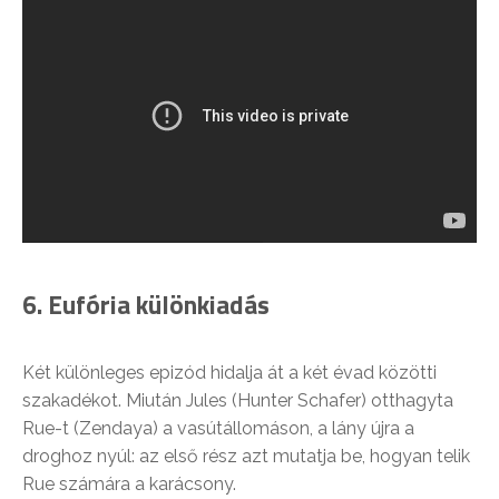
6. Eufória különkiadás
Két különleges epizód hidalja át a két évad közötti
szakadékot. Miután Jules (Hunter Schafer) otthagyta
Rue-t (Zendaya) a vasútállomáson, a lány újra a
droghoz nyúl: az első rész azt mutatja be, hogyan telik
Rue számára a karácsony.