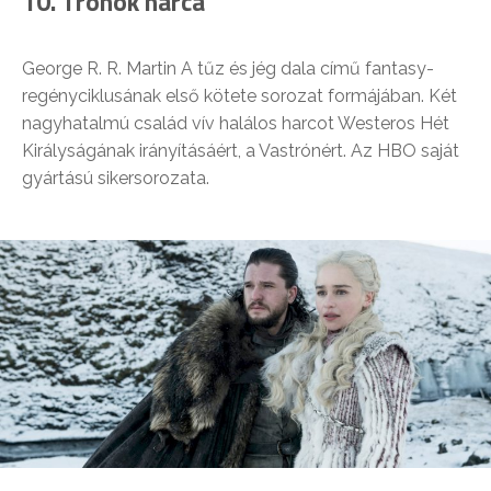
10. Trónok harca
George R. R. Martin A tűz és jég dala című fantasy-
regényciklusának első kötete sorozat formájában. Két
nagyhatalmú család vív halálos harcot Westeros Hét
Királyságának irányításáért, a Vastrónért. Az HBO saját
gyártású sikersorozata.