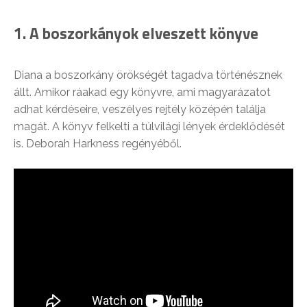
1. A boszorkányok elveszett könyve
Diana a boszorkány örökségét tagadva történésznek
állt. Amikor ráakad egy könyvre, ami magyarázatot
adhat kérdéseire, veszélyes rejtély középén találja
magát. A könyv felkelti a túlvilági lények érdeklődését
is. Deborah Harkness regényéből.