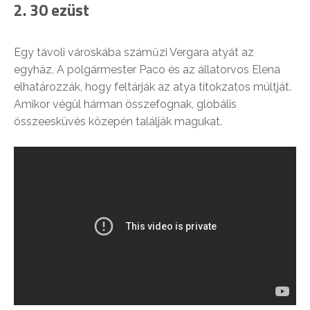
2. 30 ezüst
Egy távoli városkába száműzi Vergara atyát az
egyház. A polgármester Paco és az állatorvos Elena
elhatározzák, hogy feltárják az atya titokzatos múltját.
Amikor végül hárman összefognak, globális
összeesküvés közepén találják magukat.