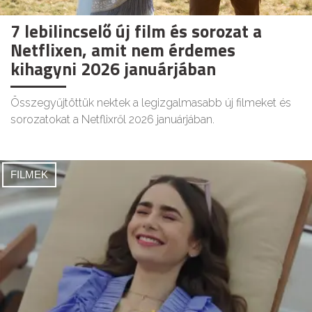
7 lebilincselő új film és sorozat a
Netflixen, amit nem érdemes
kihagyni 2026 januárjában
Összegyűjtöttük nektek a legizgalmasabb új filmeket és
sorozatokat a Netflixről 2026 januárjában.
FILMEK