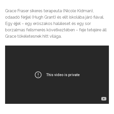
Grace Fraser sikeres terapeuta (Nicole Kidman),
odaadó férjjel (Hugh Grant) és elit iskolába járó fiával.
Egy éjjel – egy erőszakos haláleset és egy sor
borzalmas felismerés következtében – feje tetejére áll
Grace tökéletesnek hitt világa.