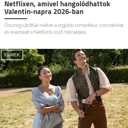
Netflixen, amivel hangolódhattok
Valentin-napra 2026-ban
Összegyűjtöttük nektek a legjobb romantikus sorozatokat
és évadokat a Netflixről 2026 februárjára.
FILMEK