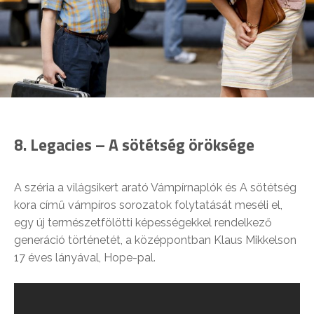
8. Legacies – A sötétség öröksége
A széria a világsikert arató Vámpírnaplók és A sötétség
kora című vámpíros sorozatok folytatását meséli el,
egy új természetfölötti képességekkel rendelkező
generáció történetét, a középpontban Klaus Mikkelson
17 éves lányával, Hope-pal.