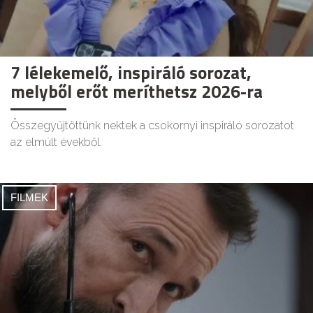
7 lélekemelő, inspiráló sorozat,
melyből erőt meríthetsz 2026-ra
Összegyűjtöttünk nektek a csokornyi inspiráló sorozatot
az elmúlt évekből.
FILMEK