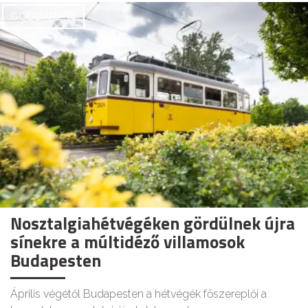
GOODAPEST
Nosztalgiahétvégéken gördülnek újra
sínekre a múltidéző villamosok
Budapesten
Április végétől Budapesten a hétvégék főszereplői a