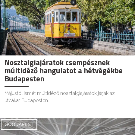
Nosztalgiajáratok csempésznek
múltidéző hangulatot a hétvégékbe
Budapesten
Májustól ismét múltidéző nosztalgiajáratok járják az
utcákat Budapesten.
GOODAPEST