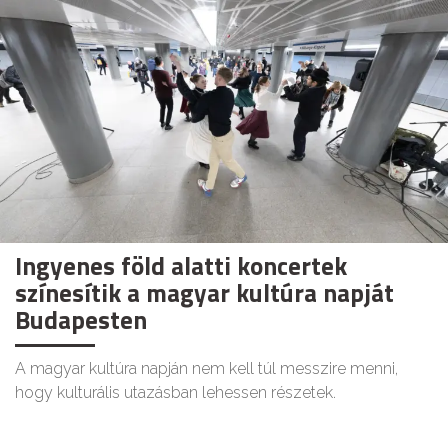
Ingyenes föld alatti koncertek
színesítik a magyar kultúra napját
Budapesten
A magyar kultúra napján nem kell túl messzire menni,
hogy kulturális utazásban lehessen részetek.