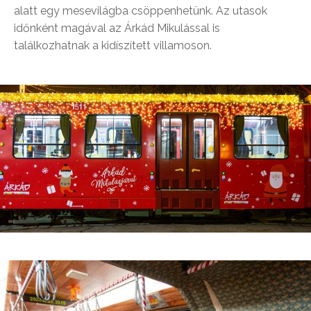
alatt egy mesevilágba csöppenhetünk. Az utasok
időnként magával az Árkád Mikulással is
találkozhatnak a kidíszített villamoson.