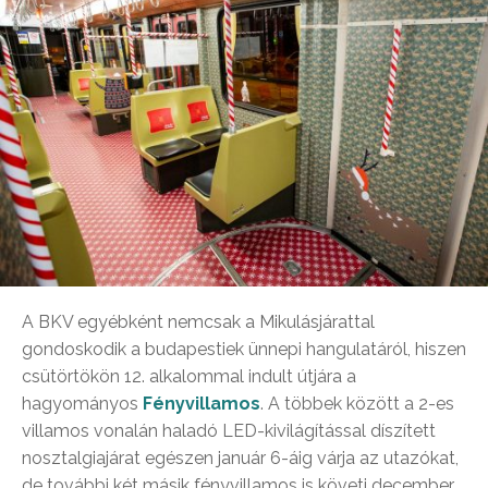
A BKV egyébként nemcsak a Mikulásjárattal
gondoskodik a budapestiek ünnepi hangulatáról, hiszen
csütörtökön 12. alkalommal indult útjára a
hagyományos
Fényvillamos
. A többek között a 2-es
villamos vonalán haladó LED-kivilágítással díszített
nosztalgiajárat egészen január 6-áig várja az utazókat,
de további két másik fényvillamos is követi december