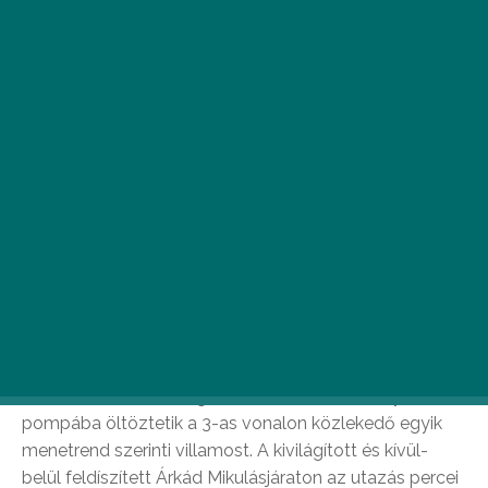
Az adventi időszakban az Árkád, a BKK és a BKV
összefogásának köszönhetően karácsonyi
mesevilágba csöppenhetnek a 3-as villamos
vonalán közlekedő Mikulásjárat utasai.
2020. november 27. és december 26. között, az
adventi időszakot meghittebbé téve karácsonyi
pompába öltöztetik a 3-as vonalon közlekedő egyik
menetrend szerinti villamost. A kivilágított és kívül-
belül feldíszített Árkád Mikulásjáraton az utazás percei