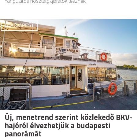
hangulatos nosztalgiajáratok lesznek.
GOODAPEST
Új, menetrend szerint közlekedő BKV-
hajóról élvezhetjük a budapesti
panorámát