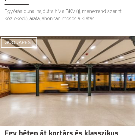
Egyórás dunai hajóútra hív a BKV új, menetrend szerint
közlekedő járata, ahonnan mesés a kilátás.
GOODAPEST
Egy héten át kortárs és klasszikus