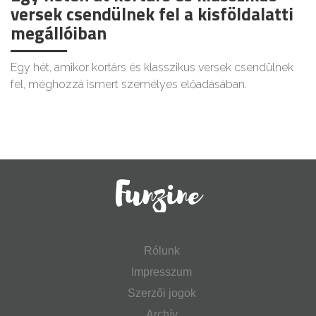
versek csendülnek fel a kisföldalatti
megállóiban
Egy hét, amikor kortárs és klasszikus versek csendülnek
fel, méghozzá ismert személyes előadásában.
Rólunk
Impresszum
Szerzői jogok
Archív