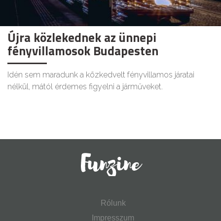
Újra közlekednek az ünnepi
fényvillamosok Budapesten
Idén sem maradunk a közkedvelt fényvillamos járatai
nélkül, mától érdemes figyelni a járműveket.
Rólunk
Impresszum