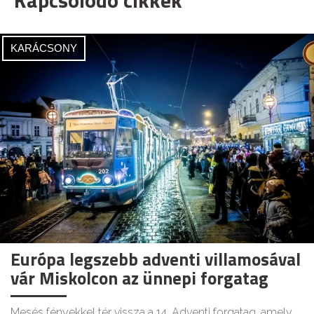
Kapcsolódó cikkek
KARÁCSONY
Európa legszebb adventi villamosával
vár Miskolcon az ünnepi forgatag
Mesés fényekkel tér vissza a 14. Adventi forgatag, amely