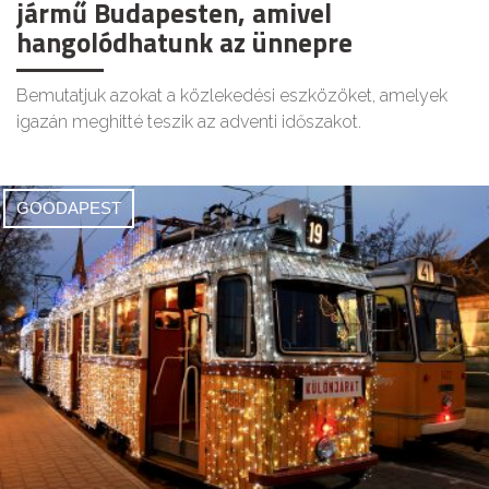
jármű Budapesten, amivel
hangolódhatunk az ünnepre
Bemutatjuk azokat a közlekedési eszközöket, amelyek
igazán meghitté teszik az adventi időszakot.
GOODAPEST