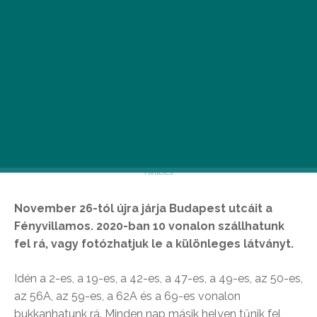
November 26-tól újra járja Budapest utcáit a
Fényvillamos. 2020-ban 10 vonalon szállhatunk
fel rá, vagy fotózhatjuk le a különleges látványt.
Idén a 2-es, a 19-es, a 42-es, a 47-es, a 49-es, az 50-es,
az 56A, az 59-es, a 62A és a 69-es vonalon
bukkanhatunk rá. Minden nap másik helyen tűnik fel