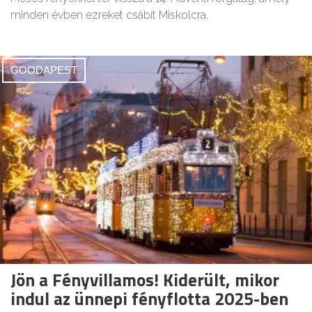
minden évben ezreket csábít Miskolcra.
GOODAPEST
Jön a Fényvillamos! Kiderült, mikor
indul az ünnepi fényflotta 2025-ben