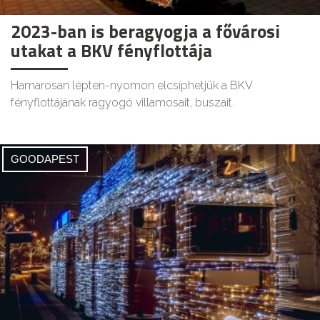
2023-ban is beragyogja a fővárosi
utakat a BKV fényflottája
Hamarosan lépten-nyomon elcsíphetjük a BKV
fényflottájának ragyogó villamosait, buszait.
GOODAPEST