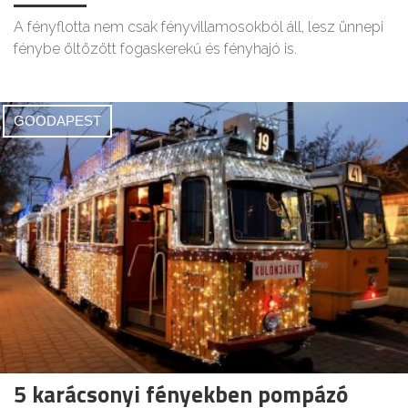
A fényflotta nem csak fényvillamosokból áll, lesz ünnepi
fénybe öltözött fogaskerekű és fényhajó is.
GOODAPEST
5 karácsonyi fényekben pompázó