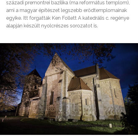
századi premontrei bazilika (ma református templom),
ami a magyar építészet legszebb erődtemplomainak
egyike. Itt forgatták Ken Follett A katedrális c. regénye
alapján készült nyolcrészes sorozatot is.