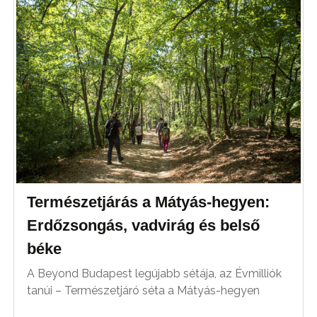
Természetjárás a Mátyás-hegyen:
Erdőzsongás, vadvirág és belső
béke
A Beyond Budapest legújabb sétája, az Évmilliók
tanúi – Természetjáró séta a Mátyás-hegyen