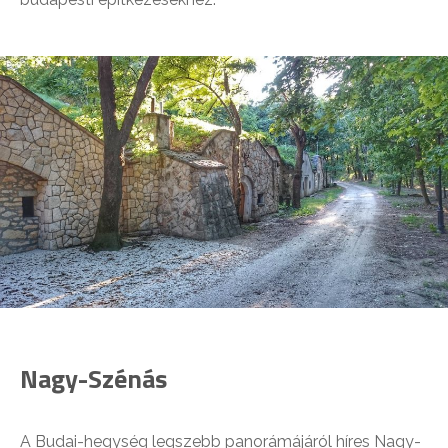
Nagy-Szénás
A Budai-hegység legszebb panorámájáról híres Nagy-