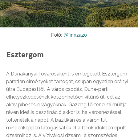
Fotó:
@finnzazo
Esztergom
A Dunakanyar fővárosaként is emlegetett Esztergom
páratlan élményeket tartogat, csupán egyetlen órányi
útra Budapesttől. A város csodás, Duna-parti
elhelyezkedésének köszönhetően kitűnő úti cél az
aktív pihenésre vágyóknak. Gazdag történelmi múltja
révén ideális desztináció akkor is, ha városnézéssel
töltenétek a napot. A bazilikán és a váron túl
mindenképpen látogassatok el a török időkben épült
dzsámihoz is. A vízivárosi dzsámi, a szomszédos