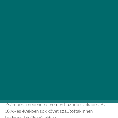
szép tájakon szívjátok magatokba a friss levegőt.
Páty
Páty az Etyek-Budai borvidék települése, ahol a XIX.
századig jelentős volt a szőlőtermesztés és
bortermelés. Bár szőlőterület már csak kis számban
található a környéken, a több száz éves pincék máig
megtekinthetők. Ezek különlegessége, hogy még ma is
az eredeti kapuk és ajtók díszelegnek rajtuk, amelyeket
faragott szegélykövek kereteznek. A környék a
Pincehegyen túl is tartogat még meglepetéseket: ilyen
például a 314 méter magas Mézeshegy oldalába vájt
kőbánya, amely egy messziről is jól látható, a
Zsámbéki-medence peremén húzódó szakadék. Az
1870-es években sok követ szállítottak innen
budapesti építkezésekhez.