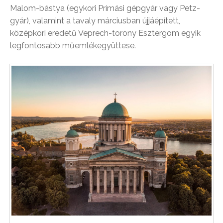
Malom-bástya (egykori Prímási gépgyár vagy Petz-
gyár), valamint a tavaly márciusban újjáépített,
középkori eredetű Veprech-torony Esztergom egyik
legfontosabb műemlékegyüttese.