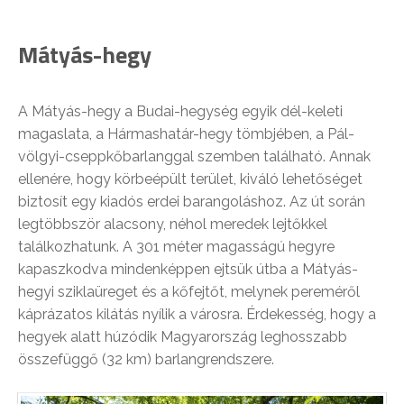
Mátyás-hegy
A Mátyás-hegy a Budai-hegység egyik dél-keleti
magaslata, a Hármashatár-hegy tömbjében, a Pál-
völgyi-cseppkőbarlanggal szemben található. Annak
ellenére, hogy körbeépült terület, kiváló lehetőséget
biztosít egy kiadós erdei barangoláshoz. Az út során
legtöbbször alacsony, néhol meredek lejtőkkel
találkozhatunk. A 301 méter magasságú hegyre
kapaszkodva mindenképpen ejtsük útba a Mátyás-
hegyi sziklaüreget és a kőfejtőt, melynek pereméről
káprázatos kilátás nyílik a városra. Érdekesség, hogy a
hegyek alatt húzódik Magyarország leghosszabb
összefüggő (32 km) barlangrendszere.