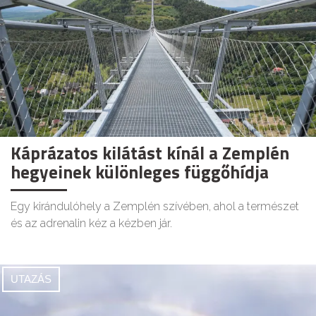
Káprázatos kilátást kínál a Zemplén
hegyeinek különleges függőhídja
Egy kirándulóhely a Zemplén szívében, ahol a természet
és az adrenalin kéz a kézben jár.
UTAZÁS