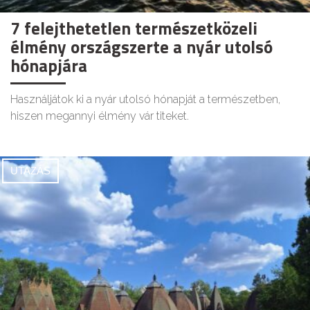
7 felejthetetlen természetközeli
élmény országszerte a nyár utolsó
hónapjára
Használjátok ki a nyár utolsó hónapját a természetben,
hiszen megannyi élmény vár titeket.
UTAZÁS