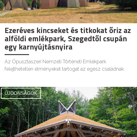
Ezeréves kincseket és titkokat őriz az
alföldi emlékpark, Szegedtől csupán
egy karnyújtásnyira
Az Ópusztaszeri Nemzeti Történeti Emlékpark
felejthetetlen élményeket tartogat az egész családnak.
ÚJDONSÁGOK