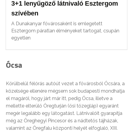
3+1 lenyűgöző látnivaló Esztergom
szívében
A Dunakanyar fővárosaként is emlegetett
Esztergom páratlan élményeket tartogat, csupán
egyetlen
Ócsa
Körülbelül félórás autóút vezet a fővárosból Ócsára, a
közelsége ellenére mégsem sok budapesti mondhatja
el magáról, hogy járt már itt, pedig Ócsa, illetve a
mellette elterülő Öregturján (ősi tőzegláp) egyaránt
megér legalább egy látogatást. Látnivalóit gyarapítja
még az Öreghegyi Pincesor és a nádtetős tájházak,
valamint az Öregfalu központi helyét elfoglaló, XIII.