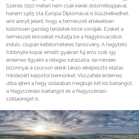
Szénás (550 méter) nem csak kerek dolomitkúpjaival,
hanem 1965 óta Európa Diplomával is büszkélkedhet,
ami annyit jelent, hogy a természeti értékekben
különösen gazdag területek közé sorolják. Ezeket a
természeti kincseket mutatja be a Nagykovácsiból
induló, csupán kétkilométeres tanösvény. A hegytető
többnyire kopár, emiatt gyakran fúj erős szél, így
érdemes figyelni a réteges ruházatra, de minden
bizonnyal a csúcson elénk táruló elképesztő kilátás
mindezért kárpótol bennünket. Visszafelé érdemes
útba ejteni a hegy oldalában megbújó két kis barlangot,
a Nagyszénási-barlangot és a Nagyszénási-
sziklaüreget is.