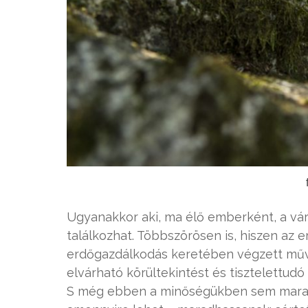
Ugyanakkor aki, ma élő emberként, a vá
találkozhat. Többszörösen is, hiszen az 
erdőgazdálkodás keretében végzett műve
elvárható körültekintést és tisztelettud
S még ebben a minőségükben sem maradna