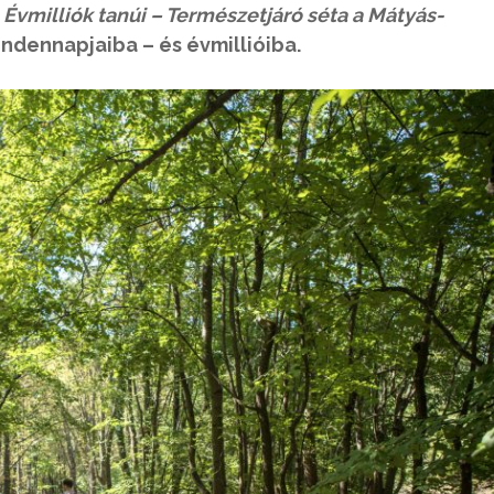
z
Évmilliók tanúi – Természetjáró séta a Mátyás-
ndennapjaiba – és évmillióiba.