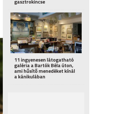
gasztrokincse
11 ingyenesen látogatható
galéria a Bartók Béla úton,
ami hűsítő menedéket kínál
a kánikulában