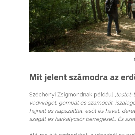
Mit jelent számodra az erd
Széchenyi Zsigmondnak például „
testet-
vadvirágot, gombát és szamócát, iszalagot
hajnalt és napszálltát, esőt és havat, der
szagát és harkálycsőr berregését… És sza