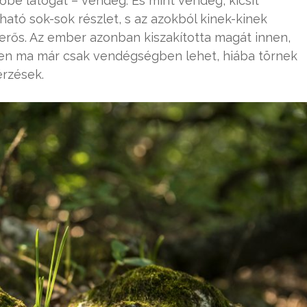
őbe látogat – vendég. És mint vendég, kicsit
ató sok-sok részlet, s az azokból kinek-kinek
merős. Az ember azonban kiszakította magát innen,
dőben ma már csak vendégségben lehet, hiába törnek
érzések.