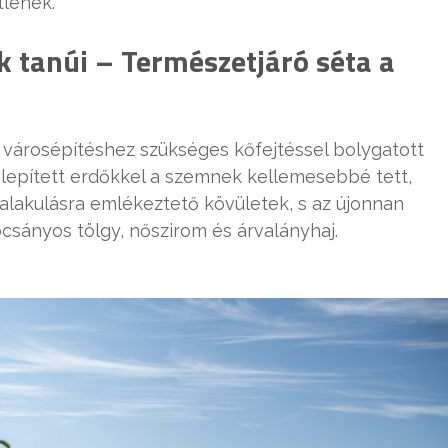
tlenek.
k tanúi – Természetjáró séta a
a városépítéshez szükséges kőfejtéssel bolygatott
elepített erdőkkel a szemnek kellemesebbé tett,
jalakulásra emlékeztető kövületek, s az újonnan
ocsányos tölgy, nőszirom és árvalányhaj.