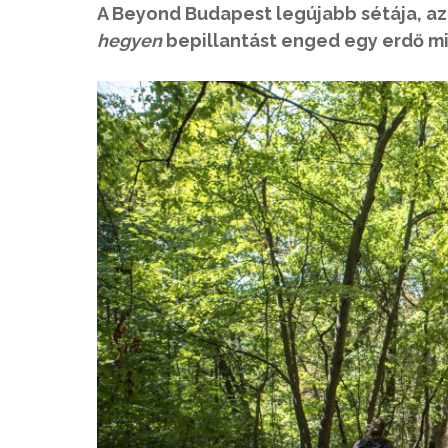
A Beyond Budapest legújabb sétája, a
hegyen
bepillantást enged egy erdő mi