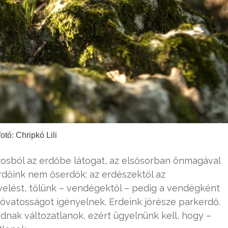
fotó: Chripkó Lili
rosból az erdőbe látogat, az elsősorban önmagával
erdőink nem őserdők: az erdészektől az
lést, tőlünk – vendégektől – pedig a vendégként
ó óvatosságot igényelnek. Erdeink jórésze parkerdő.
k változatlanok, ezért ügyelnünk kell, hogy –