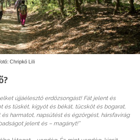
fotó: Chripkó Lili
ő?
lelket újjáélesztő erdőzsongást! Fát jelent és
 és tüskét, kígyót és békát, tücsköt és bogarat,
et és harmatot, napsütést és égzörgést, hársfavirág
badságot jelent és – magányt!”