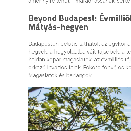
amennyire lehet – maradhassanak: sérte
Beyond Budapest: Évmillió
Mátyás-hegyen
Budapesten belül is láthatók az egykor 
hegyek, a hegyoldalba vájt tájsebek, a t
hajdan kopár magaslatok, az évmilliós tá
érkező inváziós fajok. Fekete fenyő és k
Magaslatok és barlangok.