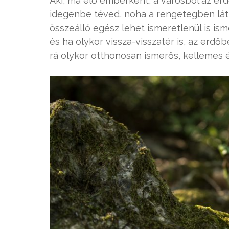
Aki, ma élő emberként, a városból az erd
idegenbe téved, noha a rengetegben láth
összeálló egész lehet ismeretlenül is is
és ha olykor vissza-visszatér is, az er
rá olykor otthonosan ismerős, kellemes 