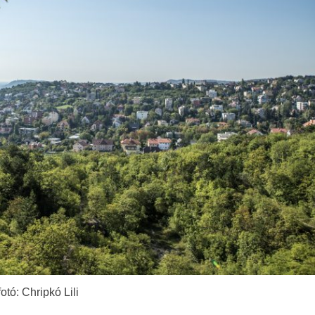
fotó: Chripkó Lili