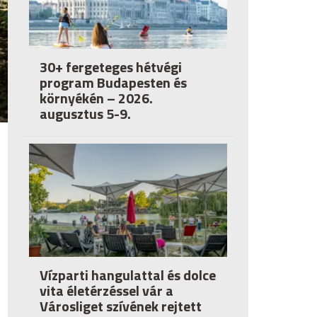
30+ fergeteges hétvégi
program Budapesten és
környékén – 2026.
augusztus 5-9.
Vízparti hangulattal és dolce
vita életérzéssel vár a
Városliget szívének rejtett