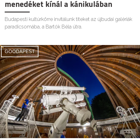
menedéket kínál a kánikulában
Budapesti kultúrkörre invitálunk titeket az újbudai galériák
paradicsomába, a Bartók Béla útra.
GOODAPEST