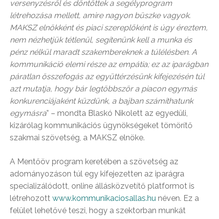
versenyzésről és döntöttek a segélyprogram
létrehozása mellett, amire nagyon büszke vagyok.
MAKSZ elnökként és piaci szereplőként is úgy éreztem,
nem nézhetjük tétlenül, segítenünk kell a munka és
pénz nélkül maradt szakembereknek a túlélésben. A
kommunikáció elemi része az empátia; ez az iparágban
páratlan összefogás az együttérzésünk kifejezésén túl
azt mutatja, hogy bár legtöbbször a piacon egymás
konkurenciájaként küzdünk, a bajban számíthatunk
egymásra
” – mondta Blaskó Nikolett az egyedüli,
kizárólag kommunikációs ügynökségeket tömörítő
szakmai szövetség, a MAKSZ elnöke.
A Mentőöv program keretében a szövetség az
adományozáson túl egy kifejezetten az iparágra
specializálódott, online állásközvetítő platformot is
létrehozott
www.kommunikaciosallas.hu
néven. Ez a
felület lehetővé teszi, hogy a szektorban munkát