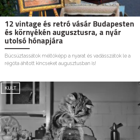
12 vintage és retró vásár Budapesten
és környékén augusztusra, a nyár
utolsó hónapjára
Búcsúztassátok méltóképp a nyarat és vadásszátok le a
régóta áhított kincseket augusztusban is!
KULT