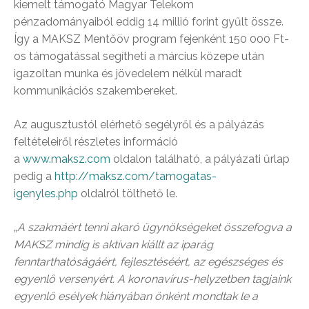
kiemelt támogató Magyar Telekom
pénzadományaiból eddig 14 millió forint gyűlt össze.
Így a MAKSZ Mentőöv program fejenként 150 000 Ft-
os támogatással segítheti a március közepe után
igazoltan munka és jövedelem nélkül maradt
kommunikációs szakembereket.
Az augusztustól elérhető segélyről és a pályázás
feltételeiről részletes információ
a
www.maksz.com
oldalon található, a pályázati űrlap
pedig a
http://maksz.com/tamogatas-
igenyles.php
oldalról tölthető le.
„
A szakmáért tenni akaró ügynökségeket összefogva a
MAKSZ mindig is aktívan kiállt az iparág
fenntarthatóságáért, fejlesztéséért, az egészséges és
egyenlő versenyért. A koronavírus-helyzetben tagjaink
egyenlő esélyek hiányában önként mondtak le a