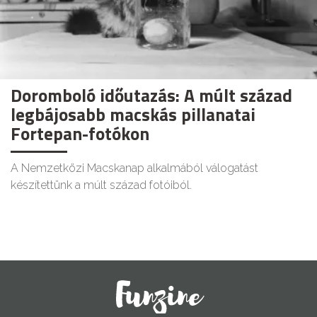
Doromboló időutazás: A múlt század
legbájosabb macskás pillanatai
Fortepan-fotókon
A Nemzetközi Macskanap alkalmából válogatást
készítettünk a múlt század fotóiból.