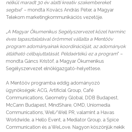
nélkül maradt 30 év alatti kreatív szakembereket
segítse
” – mondta Kovács András Péter, a Magyar
Telekom marketingkommunikációs vezetője.
„
A Magyar Ökumenikus Segélyszervezet közel harminc
éves tapasztalatával örömmel vállalta a Mentőöv
program adományainak koordinációját, az adományok
átlátható célbajuttatását. Példaértékű ez a program
” –
mondta Gáncs Kristóf, a Magyar Ökumenikus
Segélyszervezet elnökigazgató-helyettese.
A Mentőöv programba eddig adományozó
ügynökségek: ACG, Artificial Group, Café
Communications, Geometry Global, DDB Budapest,
McCann Budapest, MindShare, OMD, Uniomedia
Communications, Well/Well PR, valamint a Havas
Worldwide, a Hello Event, a Mediator Group, a Spice
Communication és a WeLove. Nagyon köszönjük nekik