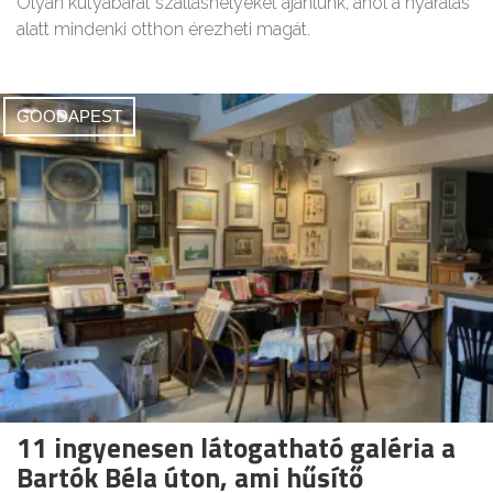
Olyan kutyabarát szálláshelyeket ajánlunk, ahol a nyaralás
alatt mindenki otthon érezheti magát.
GOODAPEST
11 ingyenesen látogatható galéria a
Bartók Béla úton, ami hűsítő