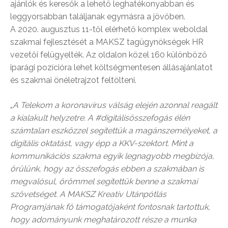
ajánlók és keresők a lehető leghatékonyabban és
leggyorsabban találjanak egymásra a jövőben.
A 2020. augusztus 11-től elérhető komplex weboldal
szakmai fejlesztését a MAKSZ tagügynökségek HR
vezetői felügyelték. Az oldalon közel 160 különböző
iparági pozícióra lehet költségmentesen állásajánlatot
és szakmai önéletrajzot feltölteni.
„
A Telekom a koronavírus válság elején azonnal reagált
a kialakult helyzetre. A #digitálisösszefogás élén
számtalan eszközzel segítettük a magánszemélyeket, a
digitális oktatást, vagy épp a KKV-szektort. Mint a
kommunikációs szakma egyik legnagyobb megbízója,
örülünk, hogy az összefogás ebben a szakmában is
megvalósul, örömmel segítettük benne a szakmai
szövetséget. A MAKSZ Kreatív Utánpótlás
Programjának fő támogatójaként fontosnak tartottuk,
hogy adományunk meghatározott része a munka