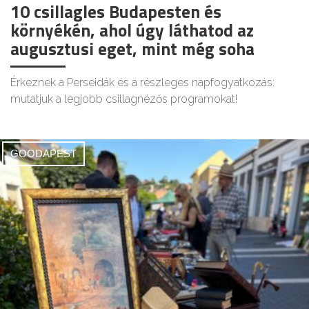
10 csillagles Budapesten és
környékén, ahol úgy láthatod az
augusztusi eget, mint még soha
Érkeznek a Perseidák és a részleges napfogyatkozás:
mutatjuk a legjobb csillagnézős programokat!
GOODAPEST