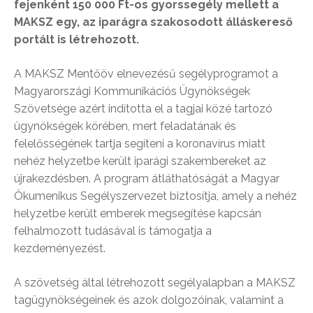
fejenként
150 000
Ft-os gyorssegély mellett a
MAKSZ egy, az iparágra szakosodott álláskereső
portált is létrehozott.
A MAKSZ Mentőöv elnevezésű segélyprogramot a
Magyarországi Kommunikációs Ügynökségek
Szövetsége azért indította el a tagjai közé tartozó
ügynökségek körében, mert feladatának és
felelősségének tartja segíteni a koronavírus miatt
nehéz helyzetbe került iparági szakembereket az
újrakezdésben. A program átláthatóságát a Magyar
Ökumenikus Segélyszervezet biztosítja, amely a nehéz
helyzetbe került emberek megsegítése kapcsán
felhalmozott tudásával is támogatja a
kezdeményezést.
A szövetség által létrehozott segélyalapban a MAKSZ
tagügynökségeinek és azok dolgozóinak, valamint a