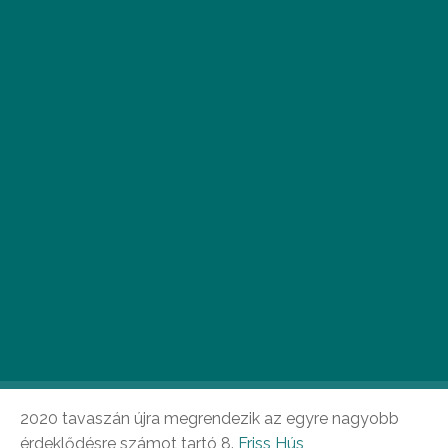
Animációs sci-fi, Verzió-díjas dokumentumfilm,
társadalmi és történelmi dráma, lélektani thriller:
teljes a Friss Hús rövidfilmfesztivál magyar
válogatásának programja!
2020 tavaszán újra megrendezik az egyre nagyobb
érdeklődésre számot tartó 8.
Friss Hús