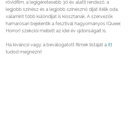
rövidfilm, a legígéretesebb 30 év alatti rendező, a
legjobb színész és a legjobb színésznő díját ítélik oda,
valamint több különdíjat is kiosztanak. A szervezők
hamarosan bejelentik a fesztivál hagyományos (Queer,
Horror) szekciói mellett az idei év újdonságait is.
Ha kíváncsi vagy, a beválogatott filmek listáját a
itt
tudod megnézni!