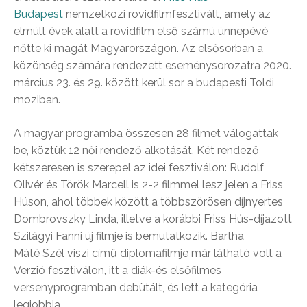
Budapest
nemzetközi rövidfilmfesztivált, amely az
elmúlt évek alatt a rövidfilm első számú ünnepévé
nőtte ki magát Magyarországon. Az elsősorban a
közönség számára rendezett eseménysorozatra 2020.
március 23. és 29. között kerül sor a budapesti Toldi
moziban.
A magyar programba összesen 28 filmet válogattak
be, köztük 12 női rendező alkotását. Két rendező
kétszeresen is szerepel az idei fesztiválon: Rudolf
Olivér és Török Marcell is 2-2 filmmel lesz jelen a Friss
Húson, ahol többek között a többszörösen díjnyertes
Dombrovszky Linda, illetve a korábbi Friss Hús-díjazott
Szilágyi Fanni új filmje is bemutatkozik. Bartha
Máté Szél viszi című diplomafilmje már látható volt a
Verzió fesztiválon, itt a diák-és elsőfilmes
versenyprogramban debütált, és lett a kategória
legjobbja.