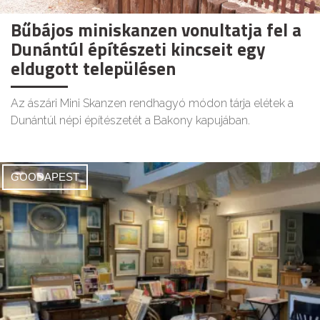
Bűbájos miniskanzen vonultatja fel a
Dunántúl építészeti kincseit egy
eldugott településen
Az ászári Mini Skanzen rendhagyó módon tárja elétek a
Dunántúl népi építészetét a Bakony kapujában.
GOODAPEST