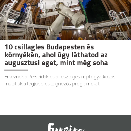
10 csillagles Budapesten és
környékén, ahol úgy láthatod az
augusztusi eget, mint még soha
Érkeznek a Perseidák és a részleges napfogyatkozás:
mutatjuk a legjobb csillagnézős programokat!