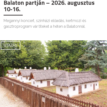
Balaton partján – 2026. augusztus
10-16.
Megannyi koncert, színházi előadás, kertmozi és
gasztroprogram vár titeket a héten a Balatonnál.
UTAZÁS