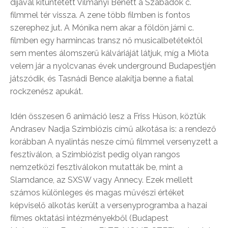
díjával kitüntetett Vilmányi Benett a Szabadok c.
filmmel tér vissza. A zene több filmben is fontos
szerephez jut. A Mónika nem akar a földön járni c.
filmben egy harmincas transz nő musicalbetétektől
sem mentes álomszerű kálváriáját látjuk, míg a Mióta
velem jár a nyolcvanas évek underground Budapestjén
játszódik, és Tasnádi Bence alakítja benne a fiatal
rockzenész apukát.
Idén összesen 6 animáció lesz a Friss Húson, köztük
Andrasev Nadja Szimbiózis című alkotása is: a rendező
korábban A nyalintás nesze című filmmel versenyzett a
fesztiválon, a Szimbiózist pedig olyan rangos
nemzetközi fesztiválokon mutatták be, mint a
Slamdance, az SXSW vagy Annecy. Ezek mellett
számos különleges és magas művészi értéket
képviselő alkotás került a versenyprogramba a hazai
filmes oktatási intézményekből (Budapest