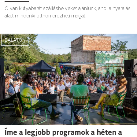
Olyan kutyabarát szálláshelyeket ajánlunk, ahol a nyaralás
alatt mindenki otthon érezheti magát.
BALATON
Íme a legjobb programok a héten a