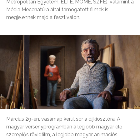
Metropolitan Egyetem, ELTE, MOME, SZFE), valamint a
Média Mecenatúra által támogatott filmek is
megjelennek majd a fesztiválon.
Március 29-én, vasárnap kerül sor a díjkiosztóra. A
magyar versenyprogramban a legjobb magyar élő
szereplős rövidfilm, a legjobb magyar animációs