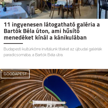
11 ingyenesen látogatható galéria a
Bartók Béla úton, ami hűsítő
menedéket kínál a kánikulában
Budapesti kultúrkörre invitálunk titeket az újbudai galériák
paradicsomába, a Bartók Béla útra.
GOODAPEST