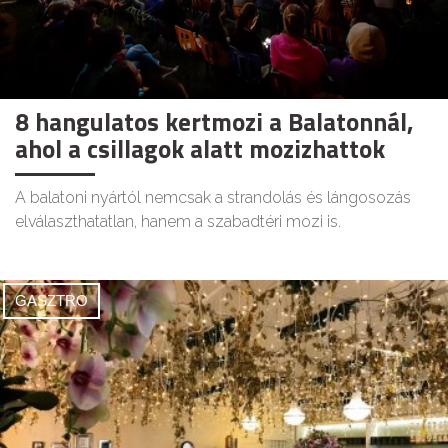
8 hangulatos kertmozi a Balatonnál,
ahol a csillagok alatt mozizhattok
A balatoni nyártól nemcsak a strandolás és lángosozás
elválaszthatatlan, hanem a szabadtéri mozi is.
GASZTRO