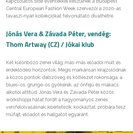
kapcsolatos side eventekkel készülnek a Budapest
Central European Fashion Week szervezői a 2020-as
tavaszi-nyári kollekciókat felvonultató divathétre.
Jónás Vera & Závada Péter, vendég:
Thom Artway (CZ) / Jókai klub
Két különböző zenei világ, más-más előadói múlt és
érdeklődési horizontok. Mégis markánsan kirajzolódnak
a közös pontok: dalszöveg és költészet rokonsága, a
blues-os, grunge-os gyökerek, az önfejű és makacs
alkotói attitűd. Jónás Vera és Závada Péter közös
workshopja hátat fordít a hagyományos zenés
versfelolvasásnak: kísérletezik, kockáztat, próbára tesz
műfajt, előadót és hallgatót egyaránt.