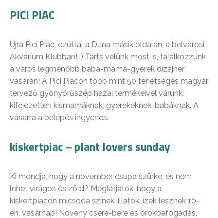
PICI PIAC
Újra Pici Piac, ezúttal a Duna másik oldalán, a belvárosi
Akvárium Klubban! :) Tarts velünk most is, találkozzunk
a város legmenőbb baba-mama-gyerek dizájner
vásárán! A Pici Piacon több mint 50 tehetséges magyar
tervező gyönyörűszép hazai termékeivel várunk:
kifejezetten kismamáknak, gyerekeknek, babáknak. A
vásárra a belépés ingyenes.
kiskertpiac – plant lovers sunday
Ki mondja, hogy a november csupa szürke, és nem
lehet virágos és zöld? Meglátjátok, hogy a
kiskertpiacon micsoda színek, illatok, ízek lesznek 10-
én, vasárnap! Növény csere-bere és örökbefogadás,