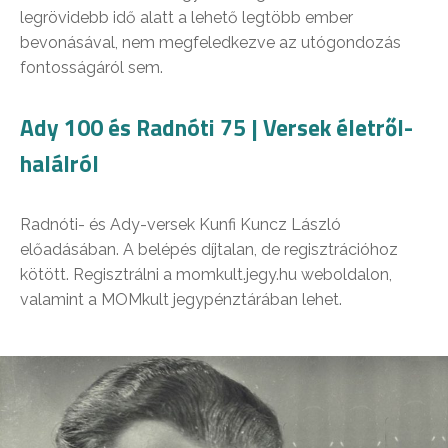
legrövidebb idő alatt a lehető legtöbb ember
bevonásával, nem megfeledkezve az utógondozás
fontosságáról sem.
Ady 100 és Radnóti 75 | Versek életről-
halálról
Radnóti- és Ady-versek Kunfi Kuncz László
előadásában. A belépés díjtalan, de regisztrációhoz
kötött. Regisztrálni a momkult.jegy.hu weboldalon,
valamint a MOMkult jegypénztárában lehet.