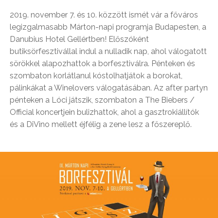
2019. november 7. és 10. közzött ismét vár a főváros
legizgalmasabb Márton-napi programja Budapesten, a
Danubius Hotel Gellértben! Előszóként
butiksörfesztivállal indul a nulladik nap, ahol válogatott
sörökkel alapozhattok a borfesztiválra. Pénteken és
szombaton korlátlanul kóstolhatjátok a borokat,
pálinkákat a Winelovers válogatásában. Az after partyn
pénteken a Lóci játszik, szombaton a The Biebers /
Official koncertjein bulizhattok, ahol a gasztrokiállítók
és a DiVino mellett éjfélig a zene lesz a főszereplő.