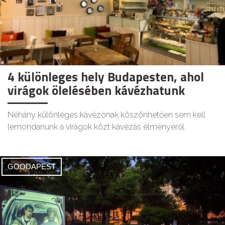
4 különleges hely Budapesten, ahol
virágok ölelésében kávézhatunk
Néhány különleges kávézónak köszönhetően sem kell
lemondanunk a virágok közt kávézás élményéről.
GOODAPEST