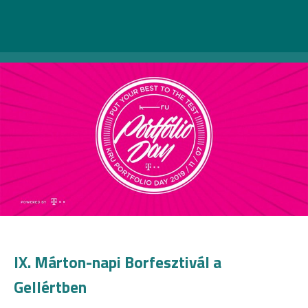
álláskeresésben is segíthet, sőt…!
IX. Márton-napi Borfesztivál a
Gellértben