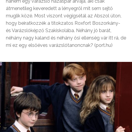
hanem egy varázsló házaspár árvája, aki csak
átmenetileg keveredett a lényegről mit sem sejtő
muglik közé. Most viszont végigsétál az Abszol úton,
hogy beiratkozzék a titokzatos Roxfort Boszorkány-
és Varázslóképző Szakiskolába. Néhány jó barát,
néhány nagy kaland és néhány ősi ellenség vár itt rá, de
mi ez egy elsőéves varázslótanoncnak? (port.hu)