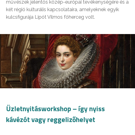
művészek jelentős közép-európai tevékenységére és a
két régió kulturális kapcsolataira, amelyeknek egyik
kulcsfigurája Lipót Vilmos főherceg volt.
Üzletnyitásworkshop – így nyiss
kávézót vagy reggelizőhelyet