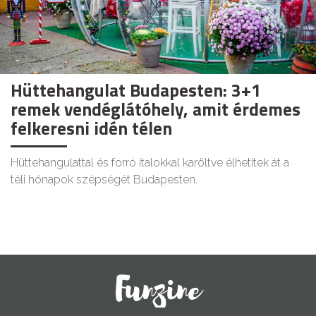
Hüttehangulat Budapesten: 3+1
remek vendéglátóhely, amit érdemes
felkeresni idén télen
Hüttehangulattal és forró italokkal karöltve élhetitek át a
téli hónapok szépségét Budapesten.