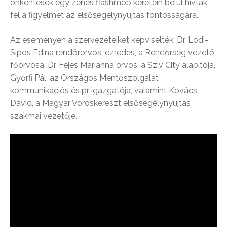
önkéntesek egy zenés flashmob keretein belül hívták
fel a figyelmet az elsősegélynyújtás fontosságára.
Az eseményen a szervezeteiket képviselték: Dr. Lódi-
Sipos Edina rendőrorvos, ezredes, a Rendőrség vezető
főorvosa, Dr. Fejes Marianna orvos, a Szív City alapítója,
Győrfi Pál, az Országos Mentőszolgálat
kommunikációs és pr igazgatója, valamint Kovács
Dávid, a Magyar Vöröskereszt elsősegélynyújtás
szakmai vezetője.