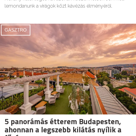
lemondanunk a virágok közt kávézás élményéről.
GASZTRO
5 panorámás étterem Budapesten,
ahonnan a legszebb kilátás nyílik a