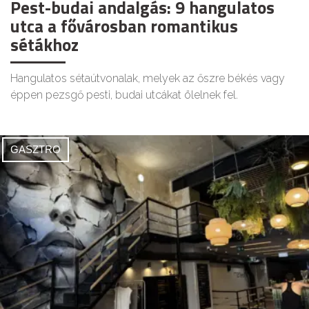
Pest-budai andalgás: 9 hangulatos
utca a fővárosban romantikus
sétákhoz
Hangulatos sétaútvonalak, melyek az őszre békés vagy
éppen pezsgő pesti, budai utcákat ölelnek fel.
GASZTRO