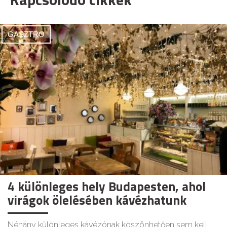
GASZTRO
4 különleges hely Budapesten, ahol
virágok ölelésében kávézhatunk
Néhány különleges kávézónak köszönhetően sem kell