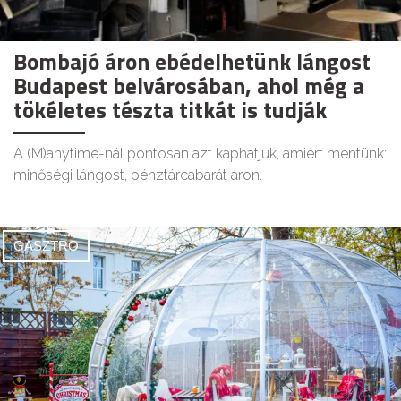
Bombajó áron ebédelhetünk lángost
Budapest belvárosában, ahol még a
tökéletes tészta titkát is tudják
A (M)anytime-nál pontosan azt kaphatjuk, amiért mentünk:
minőségi lángost, pénztárcabarát áron.
GASZTRO