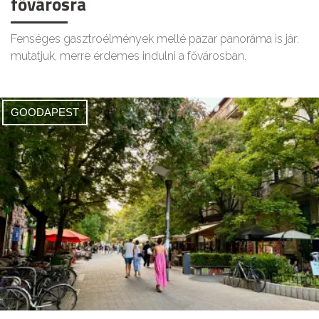
fővárosra
Fenséges gasztroélmények mellé pazar panoráma is jár:
mutatjuk, merre érdemes indulni a fővárosban.
GOODAPEST