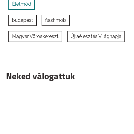
Életmód
budapest
flashmob
Magyar Vöröskereszt
Újraélesztés Világnapja
Neked válogattuk