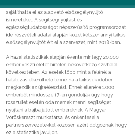
amely során 123 rendezvényen összesen 20 495 fő
sajátíthatta el az alapvető elsősegélynyújtó
ismereteket. A segítségnyújtást és
egészségtudatosságot népszerűsítő programsorozat
idei részvételi adatai alapján közel kétszer annyi laikus
elsősegélynyújtót ért el a szervezet, mint 2018-ban.
A hazai statisztikák alapján évente mintegy 20.000
ember veszti életét hirtelen bekövetkező szívhalál
következtében. Az esetek több mint a felénél a
halálozás elkerülhető lenne, ha a laikusok időben
megkezdik az újraélesztést. Ennek ellenére 1.000
emberből mindössze 17-en gondolják úgy, hogy
rosszullét esetén oda mernek menni segítséget
nyújtani a bajba jutott embereknek. A Magyar
Vöröskereszt munkatársai és önkéntesei a
partnerszervezetekkel közösen azért dolgoznak, hogy
ez a statisztika javuljon.