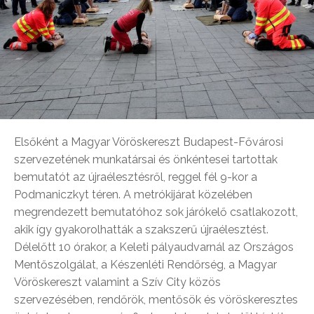
Elsőként a Magyar Vöröskereszt Budapest-Fővárosi
szervezetének munkatársai és önkéntesei tartottak
bemutatót az újraélesztésről, reggel fél 9-kor a
Podmaniczkyt téren. A metrókijárat közelében
megrendezett bemutatóhoz sok járókelő csatlakozott,
akik így gyakorolhatták a szakszerű újraélesztést.
Délelőtt 10 órakor, a Keleti pályaudvarnál az Országos
Mentőszolgálat, a Készenléti Rendőrség, a Magyar
Vöröskereszt valamint a Szív City közös
szervezésében, rendőrök, mentősök és vöröskeresztes