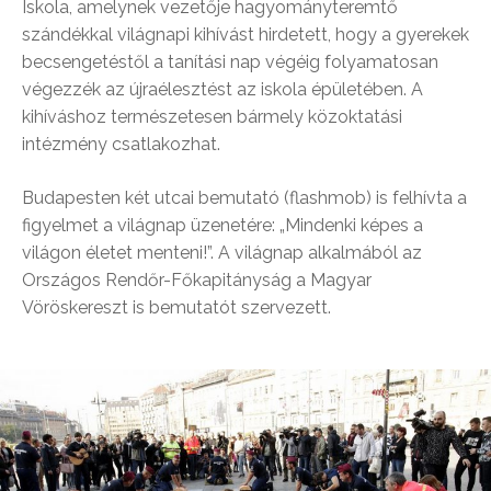
Iskola, amelynek vezetője hagyományteremtő
szándékkal világnapi kihívást hirdetett, hogy a gyerekek
becsengetéstől a tanítási nap végéig folyamatosan
végezzék az újraélesztést az iskola épületében. A
kihíváshoz természetesen bármely közoktatási
intézmény csatlakozhat.
Budapesten két utcai bemutató (flashmob) is felhívta a
figyelmet a világnap üzenetére: „Mindenki képes a
világon életet menteni!”. A világnap alkalmából az
Országos Rendőr-Főkapitányság a Magyar
Vöröskereszt is bemutatót szervezett.