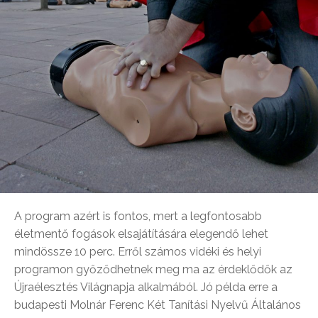
A program azért is fontos, mert a legfontosabb
életmentő fogások elsajátítására elegendő lehet
mindössze 10 perc. Erről számos vidéki és helyi
programon győződhetnek meg ma az érdeklődők az
Újraélesztés Világnapja alkalmából. Jó példa erre a
budapesti Molnár Ferenc Két Tanítási Nyelvű Általános