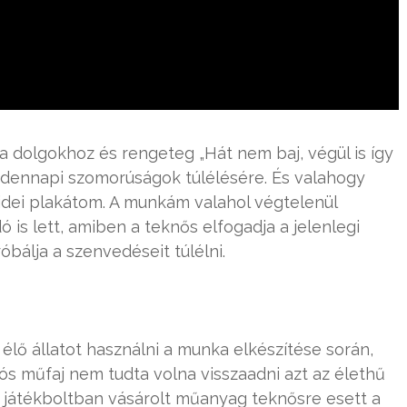
 a dolgokhoz és rengeteg „Hát nem baj, végül is így
ndennapi szomorúságok túlélésére. És valahogy
 idei plakátom. A munkám valahol végtelenül
is lett, amiben a teknős elfogadja a jelenlegi
óbálja a szenvedéseit túlélni.
lő állatot használni a munka elkészítése során,
iós műfaj nem tudta volna visszaadni azt az élethű
y játékboltban vásárolt műanyag teknősre esett a