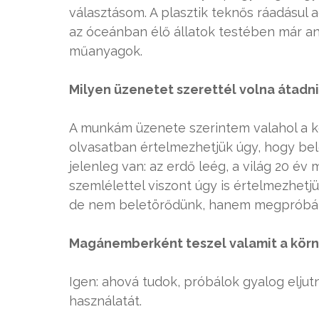
választásom. A plasztik teknős ráadásul a
az óceánban élő állatok testében már a
műanyagok.
Milyen üzenetet szerettél volna átadn
A munkám üzenete szerintem valahol a ké
olvasatban értelmezhetjük úgy, hogy bel
jelenleg van: az erdő leég, a világ 20 év 
szemlélettel viszont úgy is értelmezhetj
de nem beletörődünk, hanem megpróbálun
Magánemberként teszel valamit a kö
Igen: ahová tudok, próbálok gyalog elju
használatát.