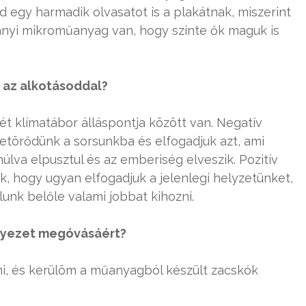
d egy harmadik olvasatot is a plakátnak, miszerint
nnyi mikroműanyag van, hogy szinte ők maguk is
i az alkotásoddal?
t klímatábor álláspontja között van. Negatív
etörődünk a sorsunkba és elfogadjuk azt, ami
múlva elpusztul és az emberiség elveszik. Pozitív
ük, hogy ugyan elfogadjuk a jelenlegi helyzetünket,
k belőle valami jobbat kihozni.
rnyezet megóvásáért?
tni, és kerülöm a műanyagból készült zacskók