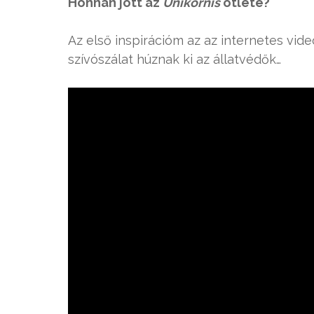
Honnan jött az
Unikornis
ötlete?
Az első inspirációm az az internetes vid
szívószálat húznak ki az állatvédők…