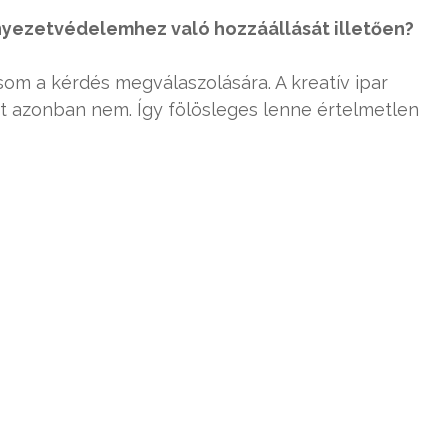
rnyezetvédelemhez való hozzáállását illetően?
som a kérdés megválaszolására. A kreatív ipar
t azonban nem. Így fölösleges lenne értelmetlen