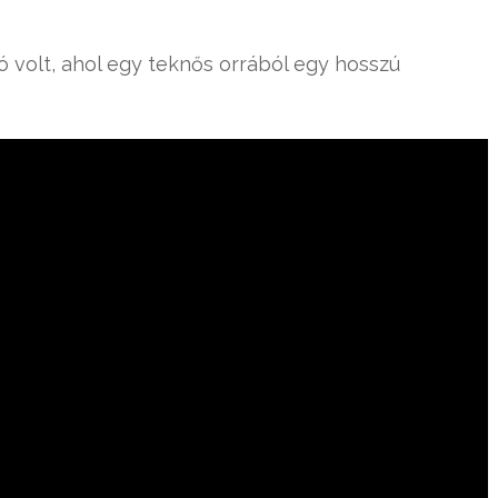
eó volt, ahol egy teknős orrából egy hosszú