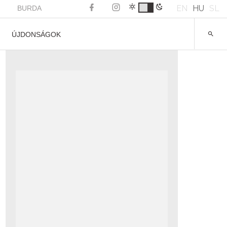
EN
HU
SL
BURDA
ÚJDONSÁGOK