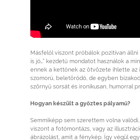
Másfelől viszont próbálok pozitívan állni
is jó…” kezdetű mondatot használok a mi
ennek a kettőnek az ötvözete ihlette az
szomorú, beletörődő, de egyben bizakodó 
szörnyű sorsát és ironikusan, humorral pr
Hogyan készült a győztes pályamű?
Semmiképp sem szerettem volna valódi, é
viszont a fotómontázs, vagy az illusztrác
ábrázolást, amit a fénykép. Így végül eg