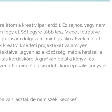
e irtom a kreatív ipar erdőit. Ez sajnos, vagy nem
 fogy el. Sőt egyre több lesz. Viccet félretéve
bízására dolgozom, mint grafikus. Ezek mellett
kreatív, kísérleti projekteket valamilyen
ektálva, legyen az a közösségi média hatásai, a
itás kérdésköre. A grafikán belül a könyv- és
zen ötleteim főleg kísérleti, konceptuális könyvek
ba van, asztal, de nem szék; kecske!”