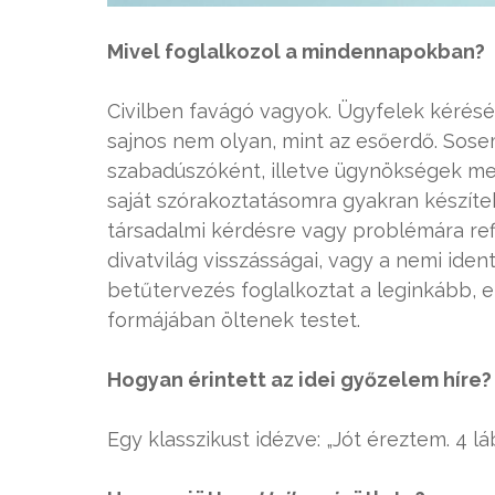
Mivel foglalkozol a mindennapokban?
Civilben favágó vagyok. Ügyfelek kérésér
sajnos nem olyan, mint az esőerdő. Sosem
szabadúszóként, illetve ügynökségek meg
saját szórakoztatásomra gyakran készítek 
társadalmi kérdésre vagy problémára refl
divatvilág visszásságai, vagy a nemi ident
betűtervezés foglalkoztat a leginkább, e
formájában öltenek testet.
Hogyan érintett az idei győzelem híre?
Egy klasszikust idézve: „Jót éreztem. 4 lá