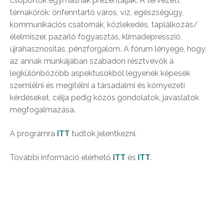
csoportok egymásnak prezentálják. A tervezett
témakörök: önfenntartó város, víz, egészségügy,
kommunikációs csatornák, közlekedés, táplálkozás/
élelmiszer, pazarló fogyasztás, klímadepresszió,
újrahasznosítás, pénzforgalom. A fórum lényege, hogy
az annak munkájában szabadon résztvevők a
legkülönbözőbb aspektusokból legyenek képesek
szemlélni és megítélni a társadalmi és környezeti
kérdéseket, célja pedig közös gondolatok, javaslatok
megfogalmazása.
A programra
ITT
tudtok jelentkezni.
További információ elérhető
ITT
és
ITT
.