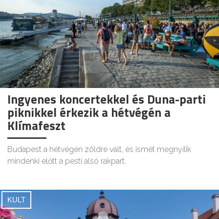
Ingyenes koncertekkel és Duna-parti
piknikkel érkezik a hétvégén a
Klímafeszt
Budapest a hétvégén zöldre vált, és ismét megnyílik
mindenki előtt a pesti alsó rakpart.
KULT