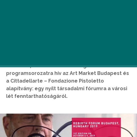
Október 4. és 6. között különleges
programsorozatra hív az Art Market Budapest és
a Cittadellarte – Fondazione Pistoletto
alapítvány: egy nyílt társadalmi fórumra a városi
lét fenntarthatóságáról.