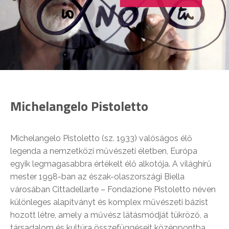
Michelangelo Pistoletto
Michelangelo Pistoletto (sz. 1933) valóságos élő
legenda a nemzetközi művészeti életben, Európa
egyik legmagasabbra értékelt élő alkotója. A világhírű
mester 1998-ban az észak-olaszországi Biella
városában Cittadellarte – Fondazione Pistoletto néven
különleges alapítványt és komplex művészeti bázist
hozott létre, amely a művész látásmódját tükröző, a
társadalom és kultúra összefüggéseit középpontba