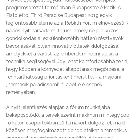
programsorozat formájában Budapestre érkezik. A
Pistoletto: Third Paradise Budapest 2019 egyik
legfontosabb eleme az a Rebirth Fórum elnevezésű 3
napos nyílt társadalmi fórum, amely célja a közös
gondolkodás a legkülönbözőbb hátterű résztvevők
bevonásával, olyan innovatív ötletek kidolgozása,
amelyekkel a várost, az emberek mindennapjait a
technika segítségével úgy lehet komfortosabbá tenni,
hogy közben a környezet állapotának megőrzése, a
fenntarthatóság prioritásként merül fel – a majdani
„harmadik paradicsomi” állapot elérésének
reményében.
A nyílt jelentkezés alapján a fórum munkájába
bekapcsolódó, a tervek szerint maximum mintegy 100
fő külön csoportokban 10 témakört dolgoz fel, majd
közösen megfogalmazott gondolataikat a tematikus