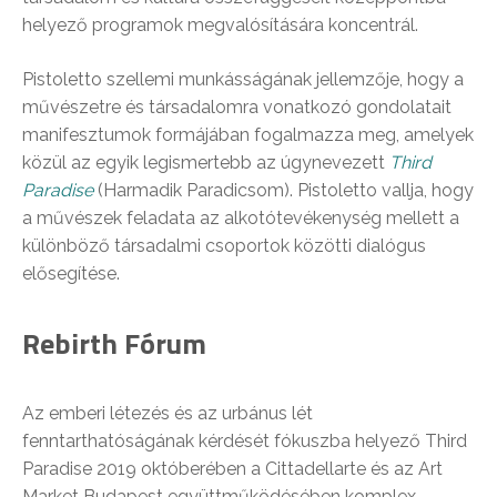
helyező programok megvalósítására koncentrál.
Pistoletto szellemi munkásságának jellemzője, hogy a
művészetre és társadalomra vonatkozó gondolatait
manifesztumok formájában fogalmazza meg, amelyek
közül az egyik legismertebb az úgynevezett
Third
Paradise
(Harmadik Paradicsom). Pistoletto vallja, hogy
a művészek feladata az alkotótevékenység mellett a
különböző társadalmi csoportok közötti dialógus
elősegítése.
Rebirth Fórum
Az emberi létezés és az urbánus lét
fenntarthatóságának kérdését fókuszba helyező Third
Paradise 2019 októberében a Cittadellarte és az Art
Market Budapest együttműködésében komplex