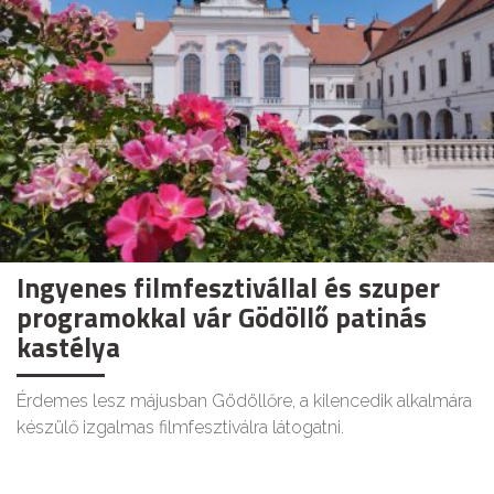
Ingyenes filmfesztivállal és szuper
programokkal vár Gödöllő patinás
kastélya
Érdemes lesz májusban Gödöllőre, a kilencedik alkalmára
készülő izgalmas filmfesztiválra látogatni.