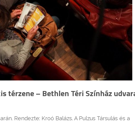
is térzene – Bethlen Téri Színház udvar
arán. Rendezte: Kroó Balázs. A Pulzus Társulás és a