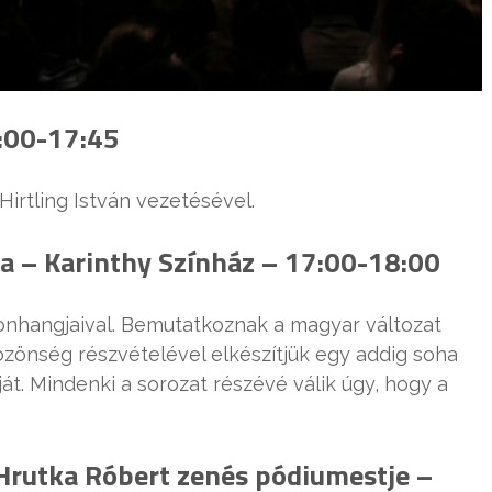
7:00-17:45
e Hirtling István vezetésével.
a – Karinthy Színház – 17:00-18:00
ronhangjaival. Bemutatkoznak a magyar változat
közönség részvételével elkészítjük egy addig soha
át. Mindenki a sorozat részévé válik úgy, hogy a
 Hrutka Róbert zenés pódiumestje –