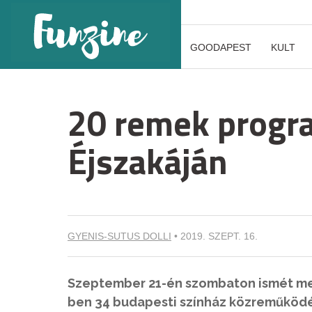
GOODAPEST
KULT
20 remek progr
Éjszakáján
GYENIS-SUTUS DOLLI
•
2019. SZEPT. 16.
Szeptember 21-én szombaton ismét meg
ben 34 budapesti színház közreműködés