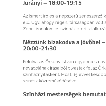
Jurányi – 18:00-19:15
Az ismert író és a népszerű zeneszerző k
elő. Úgy, ahogy régen, társaságban vol
Zene, irodalom és színház éteri találkozá
Nézzünk bizakodva a jövőbe! –
20:00-21:30
Felolvasás Örkény István egyperces nove
névadójának írásaiból olvastak fel az Ö
színháznyitásként. Most, 15 évvel később
színész közreműködésével.
Színházi mesterségek bemutat