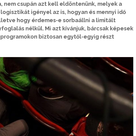
a, nem csupán azt kell eldöntenünk, melyek a
gisztikát igényel az is, hogyan és mennyi idő
 illetve hogy érdemes-e sorbaállni a limitált
oglalás nélkül. Mi azt kívánjuk, bárcsak képesek
i programokon biztosan egytől-egyig részt