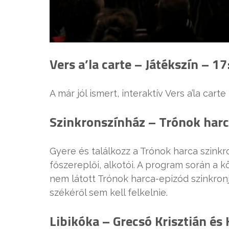
Vers a’la carte – Játékszín – 1
A már jól ismert, interaktív Vers a’la cart
Szinkronszínház – Trónok harc
Gyere és találkozz a Trónok harca szink
főszereplői, alkotói. A program során a 
nem látott Trónok harca-epizód szinkronj
székéről sem kell felkelnie.
Libikóka – Grecsó Krisztián és