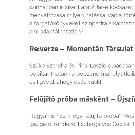
színházban is sikert arat? Jár-e kockázat
megváltozása milyen hatással van a tört
a forgatókönyveket színpadra alkalmazni
ami adaptálhatatlan?
Re:verze – Momentán Társulat
Szőke Szandra és Pirisi László előadásán
bepillanthatunk a popzene műhelytitkaib
és figyeld, ahogy dallá válik!
Felújító próba másként – Újsz
Hogyan is néz ki egy felújító próba? Mo
igazgató, rendező; Esztergályos Cecília, 