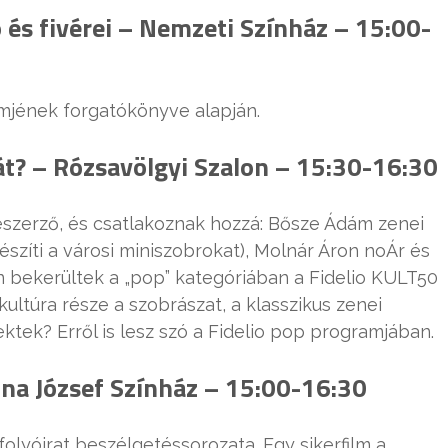
és fivérei – Nemzeti Színház – 15:00-
ilmjének forgatókönyve alapján.
át? – Rózsavölgyi Szalon – 15:30-16:30
eszerző, és csatlakoznak hozzá: Bősze Ádám zenei
szíti a városi miniszobrokat), Molnár Áron noÁr és
n bekerültek a „pop” kategóriában a Fidelio KULT50
ultúra része a szobrászat, a klasszikus zenei
ektek? Erről is lesz szó a Fidelio pop programjában.
ona József Színház – 15:00-16:30
folyóirat beszélgetéssorozata. Egy sikerfilm a