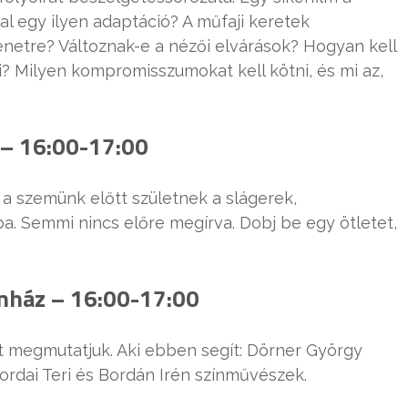
tal egy ilyen adaptáció? A műfaji keretek
énetre? Változnak-e a nézői elvárások? Hogyan kell
? Milyen kompromisszumokat kell kötni, és mi az,
 – 16:00-17:00
 a szemünk előtt születnek a slágerek,
a. Semmi nincs előre megírva. Dobj be egy ötletet,
ínház – 16:00-17:00
st megmutatjuk. Aki ebben segít: Dörner György
Tordai Teri és Bordán Irén színművészek.