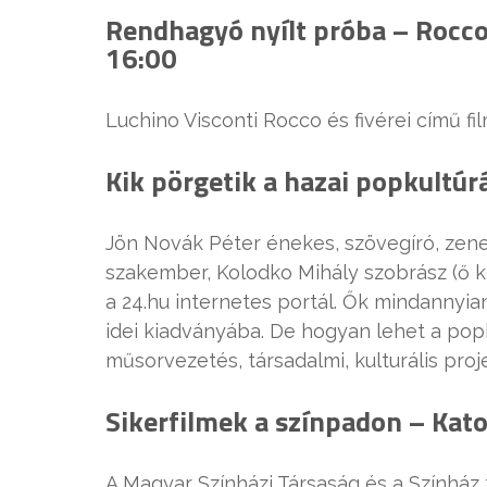
Rendhagyó nyílt próba – Rocco 
16:00
Luchino Visconti Rocco és fivérei című f
Kik pörgetik a hazai popkultúr
Jön Novák Péter énekes, szövegíró, zen
szakember, Kolodko Mihály szobrász (ő ké
a 24.hu internetes portál. Ők mindannyia
idei kiadványába. De hogyan lehet a popk
műsorvezetés, társadalmi, kulturális proj
Sikerfilmek a színpadon – Kat
A Magyar Színházi Társaság és a Színház 