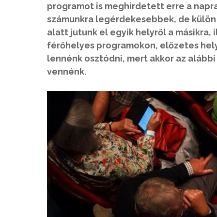
programot is meghirdetett erre a napr
számunkra legérdekesebbek, de külön lo
alatt jutunk el egyik helyről a másikra,
férőhelyes programokon, előzetes helyf
lennénk osztódni, mert akkor az alább
vennénk.