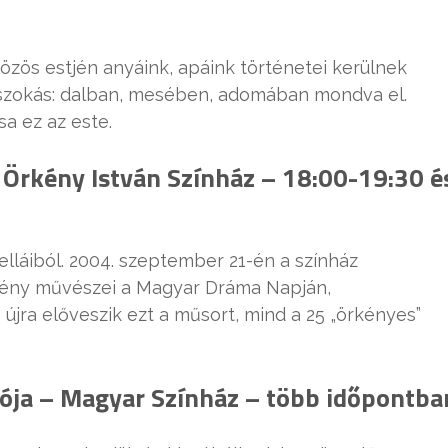
özös estjén anyáink, apáink történetei kerülnek
t szokás: dalban, mesében, adomában mondva el.
sa ez az este.
 Örkény István Színház – 18:00-19:30 é
lláiból. 2004. szeptember 21-én a színház
rkény művészei a Magyar Dráma Napján,
 újra előveszik ezt a műsort, mind a 25 „örkényes”
ója – Magyar Színház – több időpontba