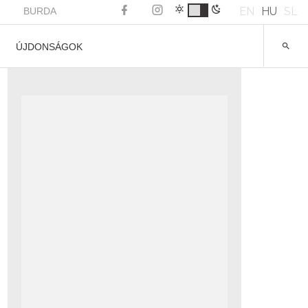
EN
HU
SL
BURDA
ÚJDONSÁGOK