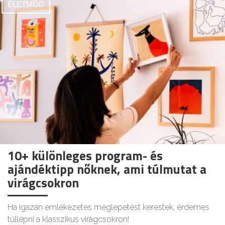
ÉLETMÓD
10+ különleges program- és
ajándéktipp nőknek, ami túlmutat a
virágcsokron
Ha igazán emlékezetes meglepetést kerestek, érdemes
túllépni a klasszikus virágcsokron!