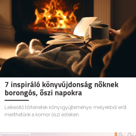
7 inspiráló könyvújdonság nőknek
borongós, őszi napokra
Lelkesítő történetek könyvgyűjteménye, melyekből erőt
meríthetünk a komor őszi estéken.