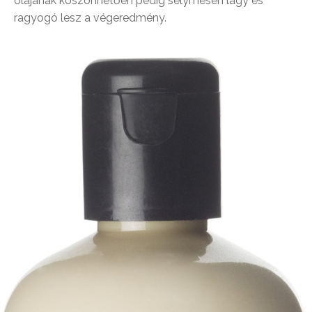
olajának köszönhetően pedig selymesen lágy és
ragyogó lesz a végeredmény.