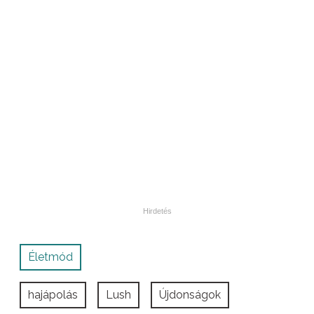
Életmód
hajápolás
Lush
Újdonságok