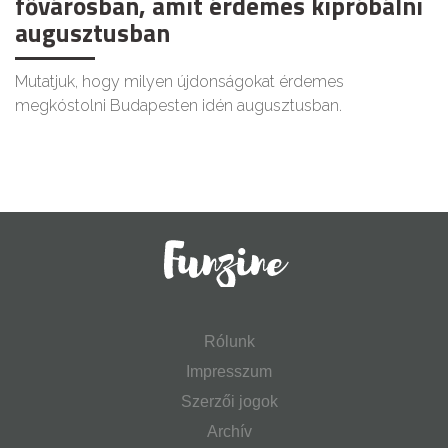
fővárosban, amit érdemes kipróbálni
augusztusban
Mutatjuk, hogy milyen újdonságokat érdemes
megkóstolni Budapesten idén augusztusban.
Rólunk
Impresszum
Szerzői jogok
Archív