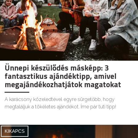
Ünnepi készülődés másképp: 3
fantasztikus ajándéktipp, amivel
megajándékozhatjátok magatokat
A karácsony közeledtével egyre sürgetőbb, hogy
megtaláljuk a tökéletes ajándékot. Íme pár tuti tipp!
KIKAPCS