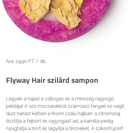
Ára: 2990 FT / db
Flyway Hair szilárd sampon
Legyen a hajad a csillogás és a minőség ragyogó
példája! A sós mocsarakból származó tengeri só segít
dúst hatást kelteni a finom szálú hajban; a citromolaj
tisztítja a fejbőrt és ragyogást ad, a kamilla pedig
nyugtatja a bőrt és lágyítja a tincseket. A sziksófűport