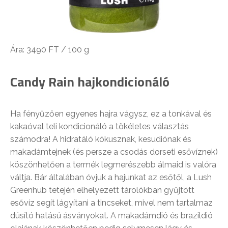
Ára: 3490 FT / 100 g
Candy Rain hajkondicionáló
Ha fényűzően egyenes hajra vágysz, ez a tonkával és
kakaóval teli kondicionáló a tökéletes választás
számodra! A hidratáló kókusznak, kesudiónak és
makadámtejnek (és persze a csodás dorseti esővíznek)
köszönhetően a termék legmerészebb álmaid is valóra
váltja. Bár általában óvjuk a hajunkat az esőtől, a Lush
Greenhub tetején elhelyezett tárolókban gyűjtött
esővíz segít lágyítani a tincseket, mivel nem tartalmaz
dúsító hatású ásványokat. A makadámdió és brazildió