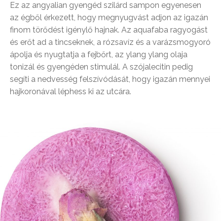
Ez az angyalian gyengéd szilárd sampon egyenesen
az égből érkezett, hogy megnyugvást adjon az igazán
finom törődést igénylő hajnak. Az aquafaba ragyogást
és erőt ad a tincseknek, a rózsavíz és a varázsmogyoró
ápolja és nyugtatja a fejbőrt, az ylang ylang olaja
tonizál és gyengéden stimulál. A szójalecitin pedig
segíti a nedvesség felszívódását, hogy igazán mennyei
hajkoronával léphess ki az utcára.