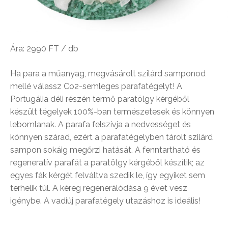
Ára: 2990 FT / db
Ha para a műanyag, megvásárolt szilárd samponod
mellé válassz Co2-semleges parafatégelyt! A
Portugália déli részén termő paratölgy kérgéből
készült tégelyek 100%-ban természetesek és könnyen
lebomlanak. A parafa felszívja a nedvességet és
könnyen szárad, ezért a parafatégelyben tárolt szilárd
sampon sokáig megőrzi hatását. A fenntartható és
regeneratív parafát a paratölgy kérgéből készítik; az
egyes fák kérgét felváltva szedik le, így egyiket sem
terhelik túl. A kéreg regenerálódása 9 évet vesz
igénybe. A vadiúj parafatégely utazáshoz is ideális!