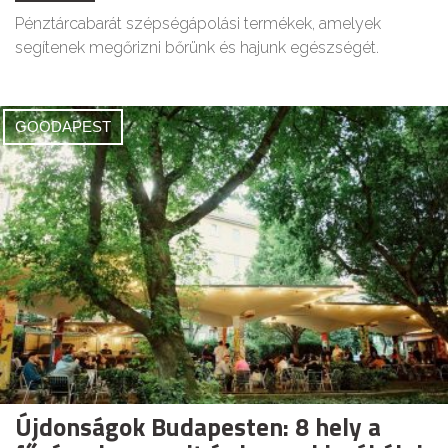
Pénztárcabarát szépségápolási termékek, amelyek
segítenek megőrizni bőrünk és hajunk egészségét.
GOODAPEST
Újdonságok Budapesten: 8 hely a