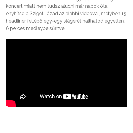
koncert miatt nem tudsz aludni már napok óta,
enyhítsd a Sziget-lázad az alábbi videóval, melyben 15
headliner fellépő egy-egy slágerét hallhatod egyetlen,
6 perces medleybe sűrítve.