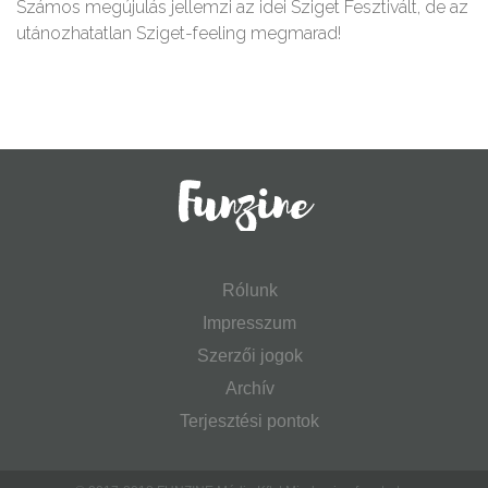
Számos megújulás jellemzi az idei Sziget Fesztivált, de az
utánozhatatlan Sziget-feeling megmarad!
Rólunk
Impresszum
Szerzői jogok
Archív
Terjesztési pontok