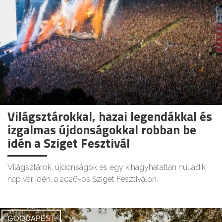
Világsztárokkal, hazai legendákkal és
izgalmas újdonságokkal robban be
idén a Sziget Fesztivál
Világsztárok, újdonságok és egy kihagyhatatlan nulladik
nap vár idén, a 2026-os Sziget Fesztiválon.
GOODAPEST