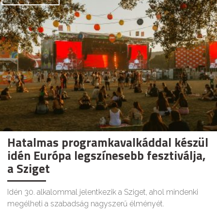
Hatalmas programkavalkáddal készül
idén Európa legszínesebb fesztiválja,
a Sziget
Idén 30. alkalommal jelentkezik a Sziget, ahol mindenki
megélheti a szabadság nagyszerű élményét.