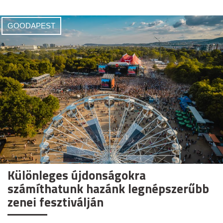
GOODAPEST
Különleges újdonságokra
számíthatunk hazánk legnépszerűbb
zenei fesztiválján