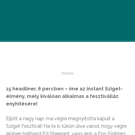
15 headliner, 6 percben – íme az instant Sziget-
élmény, mely kiválóan alkalmas a fesztiválláz
enyhítésére!
Eljött a nagy nap: ma végre megnyitotta kapuit a
Sziget Fesztivál! Ha te is tűkön ülve várod, hogy végre
élőben hallhasd Ed Sheerant, vagy épp a Foo Fighters