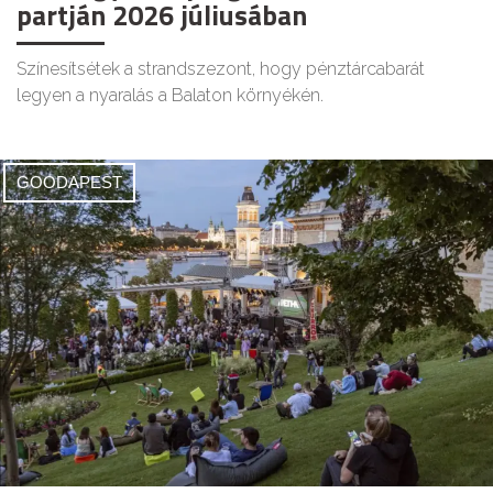
partján 2026 júliusában
Színesítsétek a strandszezont, hogy pénztárcabarát
legyen a nyaralás a Balaton környékén.
GOODAPEST