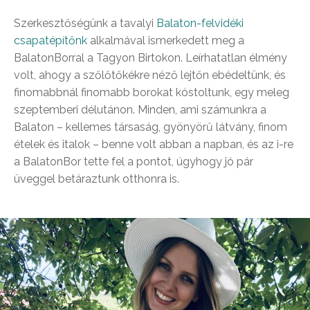
Szerkesztőségünk a tavalyi
Balaton-felvidéki
csapatépítőnk
alkalmával ismerkedett meg a
BalatonBorral a Tagyon Birtokon. Leírhatatlan élmény
volt, ahogy a szőlőtőkékre néző lejtőn ebédeltünk, és
finomabbnál finomabb borokat kóstoltunk, egy meleg
szeptemberi délutánon. Minden, ami számunkra a
Balaton – kellemes társaság, gyönyörű látvány, finom
ételek és italok – benne volt abban a napban, és az i-re
a BalatonBor tette fel a pontot, úgyhogy jó pár
üveggel betáraztunk otthonra is.