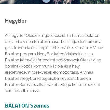
HegyBor
A HegyBor Olaszrizlingből készül, tartalmas balatoni
bor, ami a Vinea Balaton második szintje elsősorban a
gasztronómia és a régiós értékesítés számára. A Vinea
Balaton program HegyBor kategóriájának célja a
Balaton környéki történelmi szőlőhegyek Olaszrizling
borainak közös kommunikációja és a helyi
eredetvédelmi törekvések előmozdítása. A Vinea
Balaton HegyBor kategóriába nevezett borok a
BalatonBor-nál is alkalmazott „Origo kóstoló” szerint
kerülnek elbírálásra.
BALATON Szemes