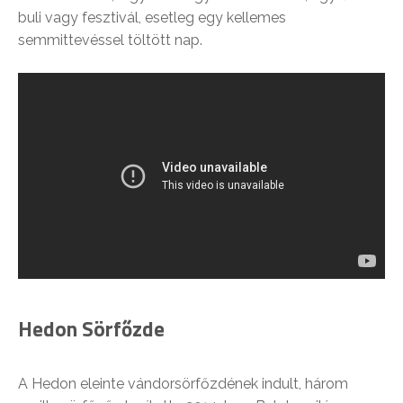
buli vagy fesztivál, esetleg egy kellemes
semmittevéssel töltött nap.
Hedon Sörfőzde
A Hedon eleinte vándorsörfőzdének indult, három