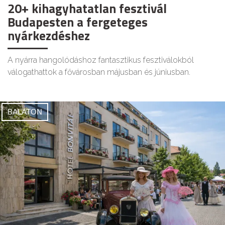
20+ kihagyhatatlan fesztivál
Budapesten a fergeteges
nyárkezdéshez
A nyárra hangolódáshoz fantasztikus fesztiválokból
válogathattok a fővárosban májusban és júniusban.
BALATON