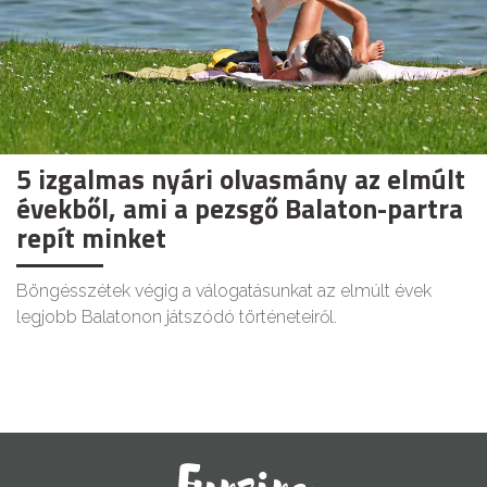
5 izgalmas nyári olvasmány az elmúlt
évekből, ami a pezsgő Balaton-partra
repít minket
Böngésszétek végig a válogatásunkat az elmúlt évek
legjobb Balatonon játszódó történeteiről.