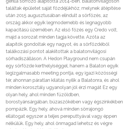
gerilla sörfőző alapította 2014-ben. Balatonvilágoson
találtak épületet saját főzdéjükhöz, melynek átépítése
után 2015 augusztusában elindult a sörfőzés, az
ország akkor egyik legmodernebb és legnagyobb
kapacitású üzemében. Az első főzés egy Credo volt,
majd a sorozat minden tagja követte. Azóta az
alapítók gondoltak egy nagyot, és a sörfőzdéből
találkozási pontot alakiítottak a balatonvilágosi
sörhadiszálláson. A Hedon Playground nem csupán
egy sörfőzde kerthelyiséggel, hanem a Balaton egyik
legizgalmasabb meeting pontja, egy igazi közösségi
tér, ahonnan páratlan kilátás nyílik a Balatonra, és ahol
minden korosztály ugyanolyan jól érzi magát Ez egy
olyan hely, ahol minden fűzöldben,
borostyánsárgában, búzaszőkében vagy égszínkékben
pompázik. Egy hely, ahová minden sörrajongó
ellátogat egyszer a teljes pereputtyával vagy éppen
nélkülük. Egy hely, ahol önmagad lehetsz és végre