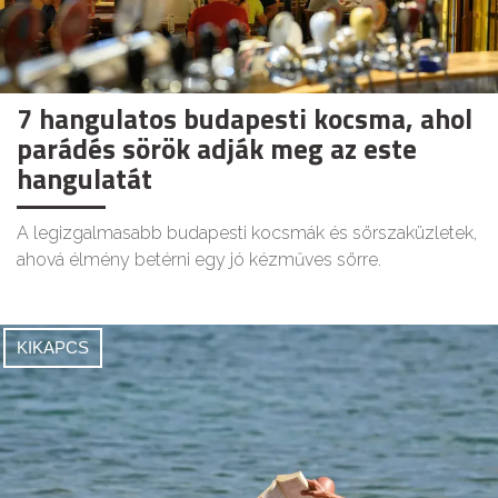
7 hangulatos budapesti kocsma, ahol
parádés sörök adják meg az este
hangulatát
A legizgalmasabb budapesti kocsmák és sörszaküzletek,
ahová élmény betérni egy jó kézműves sörre.
KIKAPCS