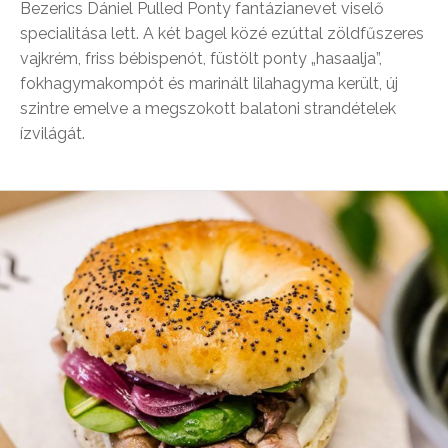
Bezerics Dániel Pulled Ponty fantázianevet viselő
specialitása lett. A két bagel közé ezúttal zöldfűszeres
vajkrém, friss bébispenót, füstölt ponty „hasaalja”,
fokhagymakompót és marinált lilahagyma került, új
szintre emelve a megszokott balatoni strandételek
ízvilágát.