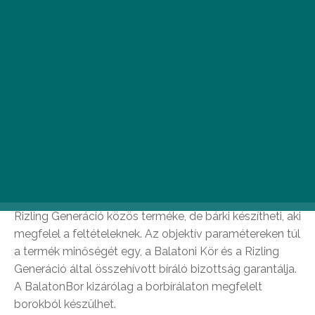
Mutatunk néhányat, amelyet idén nyáron
garantáltan ki kell próbálnod!
BalatonBor
A BalatonBor Olaszrizlingből készül, jó ivású,
ugyanakkor tartalmas balatoni bor, elsősorban a
gasztronómia és a régiós értékesítés számára. A
BalatonBor az első termelői összefogásra épülő régiós
bormárka Magyarországon, ezért joggal mondhatjuk,
hogy „a Balaton Bora”. A BalatonBor a Balatoni Kör és a
Rizling Generáció közös terméke, de bárki készítheti, aki
megfelel a feltételeknek. Az objektív paramétereken túl
a termék minőségét egy, a Balatoni Kör és a Rizling
Generáció által összehívott bíráló bizottság garantálja.
A BalatonBor kizárólag a borbírálaton megfelelt
borokból készülhet.