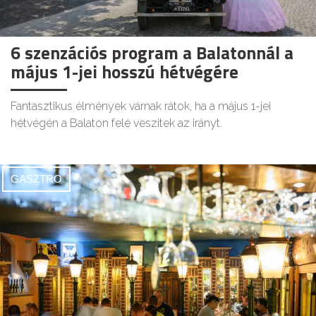
6 szenzációs program a Balatonnál a
május 1-jei hosszú hétvégére
Fantasztikus élmények várnak rátok, ha a május 1-jei
hétvégén a Balaton felé veszitek az irányt.
GASZTRO