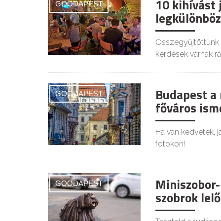
10 kihívást
GOODAPEST
legkülönbö
Összegyűjtöttünk n
kérdések várnak rá
Budapest a 
GOODAPEST
főváros isme
Ha van kedvetek, já
fotókon!
Miniszobor-
GOODAPEST
szobrok lelő