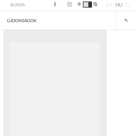
EN
HU
SL
BURDA
ÚJDONSÁGOK