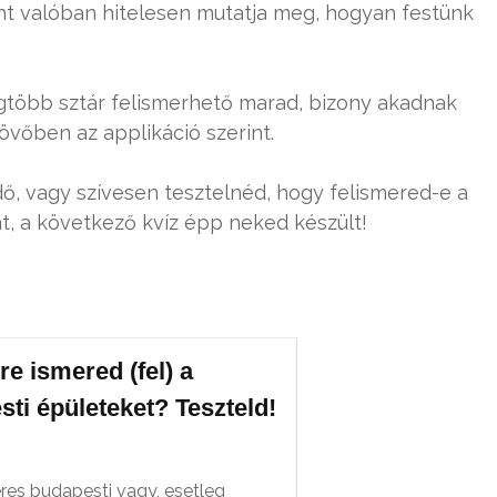
t valóban hitelesen mutatja meg, hogyan festünk
gtöbb sztár felismerhető marad, bizony akadnak
övőben az applikáció szerint.
idő, vagy szívesen tesztelnéd, hogy felismered-e a
at, a következő kvíz épp neked készült!
e ismered (fel) a
ti épületeket? Teszteld!
es budapesti vagy, esetleg