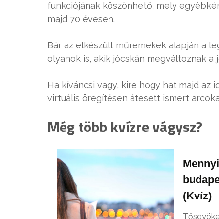
funkciójának köszönhető, mely egyébkén
majd 70 évesen.
Bár az elkészült műremekek alapján a le
olyanok is, akik jócskán megváltoznak a j
Ha kíváncsi vagy, kire hogy hat majd az 
virtuális öregítésen átesett ismert arcok
Még több kvízre vágysz?
Mennyir
budapes
(Kvíz)
Tősgyöker