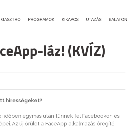
GASZTRO
PROGRAMOK
KIKAPCS
UTAZÁS
BALATON
ceApp-láz! (KVÍZ)
ett hírességeket?
bbi időben egymás után tűnnek fel Facebookon és
pei. Az új őrület a FaceApp alkalmazás öregítő