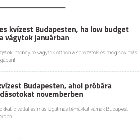
es kvízest Budapesten, ha low budget
a vágytok januárban
tjátok, mennyire vagytok otthon a sorozatok és még sok más
ágában!
kvízest Budapesten, ahol próbára
tudásotokat novemberben
okkal, divattal és más izgalmas témákkal várnak Budapest
erben.