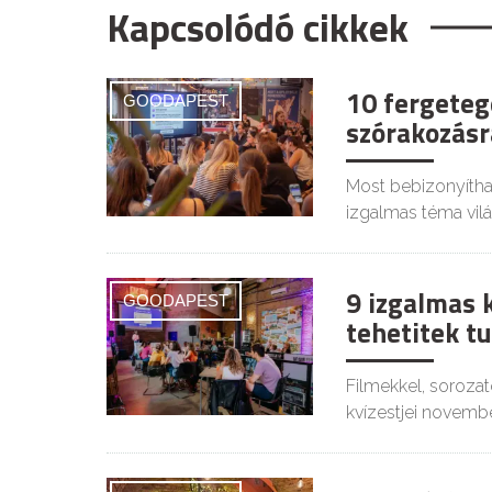
Kapcsolódó cikkek
10 fergeteg
GOODAPEST
szórakozásr
Most bebizonyítha
izgalmas téma vil
9 izgalmas 
GOODAPEST
tehetitek 
Filmekkel, sorozat
kvízestjei novemb