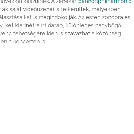
 művekkel készülnek. A zenekar
pannonphilharmonic
ták saját videóüzenei is felkerültek, melyekben
lasztásaikat is megindokolják. Az esten zongora és
, két klarinétra írt darab, különleges nagybőgő
edvenc tehetségére idén is szavazhat a közönség
en a koncerten is.