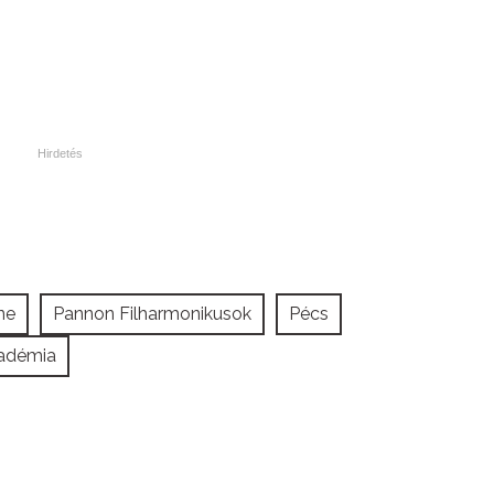
ne
Pannon Filharmonikusok
Pécs
adémia