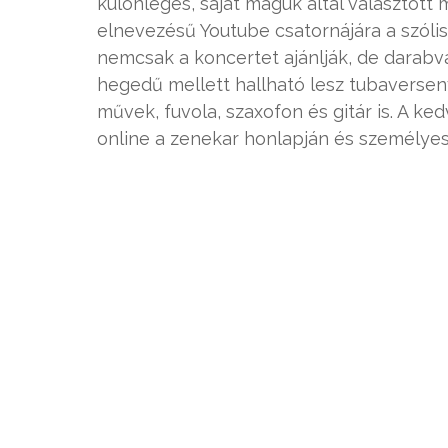
különleges, saját maguk által választott
elnevezésű Youtube csatornájára a szólis
nemcsak a koncertet ajánlják, de darabvá
hegedű mellett hallható lesz tubaverseny
művek, fuvola, szaxofon és gitár is. A k
online a zenekar honlapján és személyes