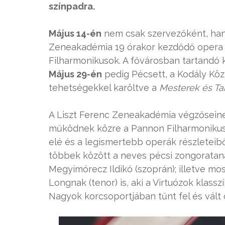
színpadra.
Május 14-én
nem csak szervezőként, han
Zeneakadémia 19 órakor kezdődő opera 
Filharmonikusok. A fővárosban tartandó 
Május 29-én
pedig Pécsett, a Kodály Köz
tehetségekkel karöltve a
Mesterek és Ta
A Liszt Ferenc Zeneakadémia végzősein
működnek közre a Pannon Filharmonikuso
elé és a legismertebb operák részleteibő
többek között a neves pécsi zongorataná
Megyimórecz Ildikó (szoprán); illetve m
Longnak (tenor) is, aki a Virtuózok klass
Nagyok korcsoportjában tűnt fel és vált 