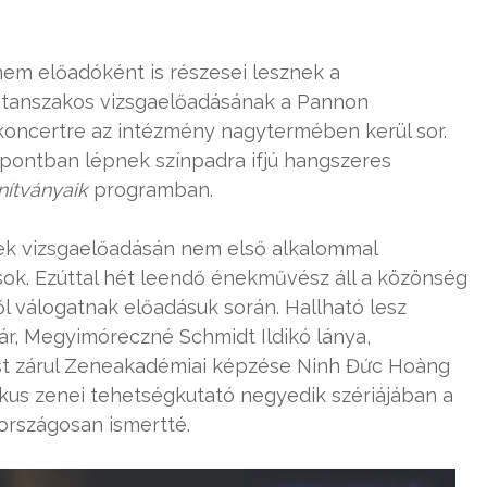
em előadóként is részesei lesznek a
tanszakos vizsgaelőadásának a Pannon
koncertre az intézmény nagytermében kerül sor.
pontban lépnek színpadra ifjú hangszeres
nítványaik
programban.
ek vizsgaelőadásán nem első alkalommal
k. Ezúttal hét leendő énekművész áll a közönség
l válogatnak előadásuk során. Hallható lesz
r, Megyimóreczné Schmidt Ildikó lánya,
ost zárul Zeneakadémiai képzése Ninh Đức Hoàng
zikus zenei tehetségkutató negyedik szériájában a
országosan ismertté.