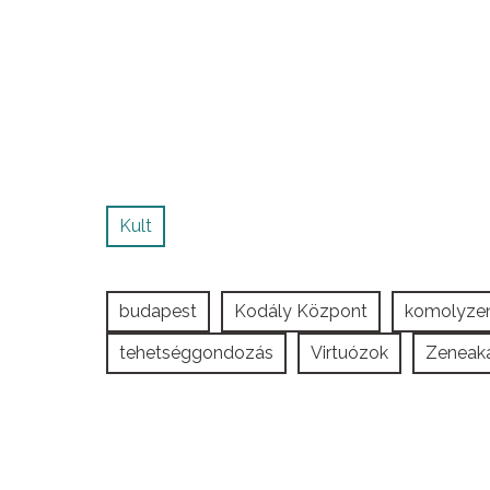
Kult
budapest
Kodály Központ
komolyze
tehetséggondozás
Virtuózok
Zeneak