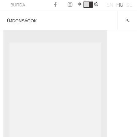
EN
HU
SL
BURDA
ÚJDONSÁGOK