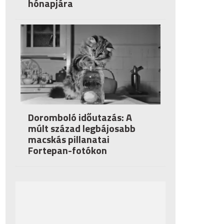
hónapjára
Doromboló időutazás: A
múlt század legbájosabb
macskás pillanatai
Fortepan-fotókon