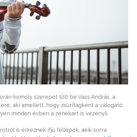
orán komoly szerepet tölt be Vass András, a
re, aki amellett, hogy zsűritagként a válogató
yen minden évben a zenekart is vezényli.
ról is érkeznek ifjú fellépők, akik sorra