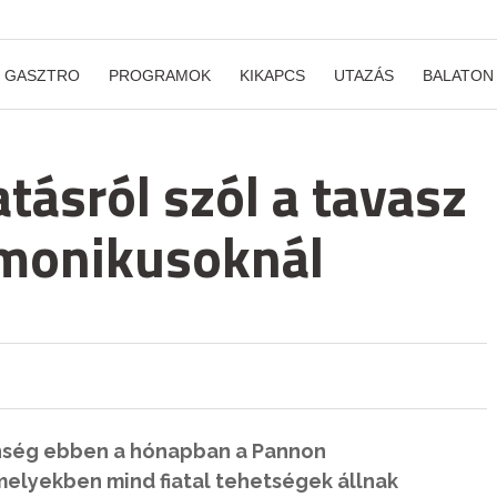
GASZTRO
PROGRAMOK
KIKAPCS
UTAZÁS
BALATON
ásról szól a tavasz
rmonikusoknál
önség ebben a hónapban a Pannon
elyekben mind fiatal tehetségek állnak