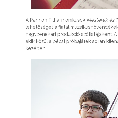
A Pannon Filharmonikusok
Mesterek és T
lehetőséget a fiatal muzsikusnövendéke
nagyzenekari produkció szólistájaként. A 
akik közül a pécsi próbajáték során kilen
kezében.