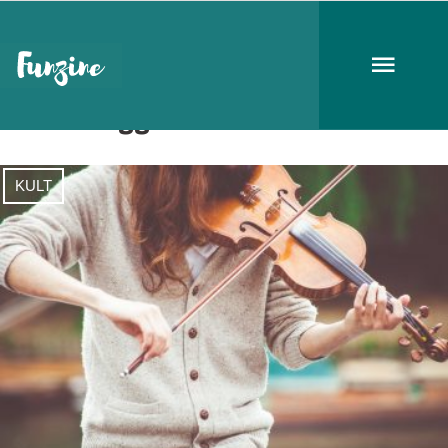
tehetséggondozás
KULT