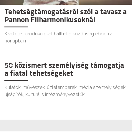
Tehetségtámogatásról szól a tavasz a
Pannon Filharmonikusoknál
Kivételes produkciókat hallhat a közönség ebben a
hónapban
50 közismert személyiség támogatja
KULT
a fiatal tehetségeket
Kutatók, művészek, üzletemberek, média személyiségek,
újságírók, kulturális intézményvezetők