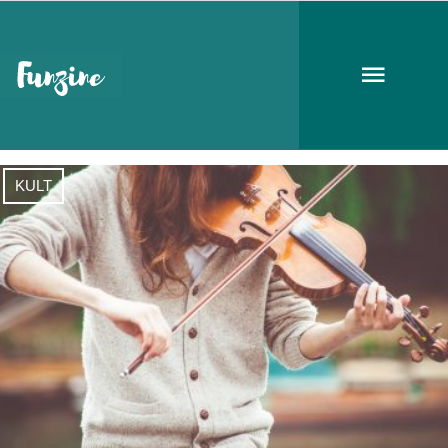
Virtuózok
KULT