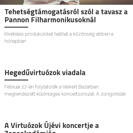
Tehetségtámogatásról szól a tavasz a
Pannon Filharmonikusoknál
Kivételes produkciókat hallhat a közönség ebben a
hónapban
Hegedűvirtuózok viadala
Február 27-én folytatódik a Várkert Bazárban
megrendezett különleges koncertsorozat. A zongoristák
A Virtuózok Újévi koncertje a