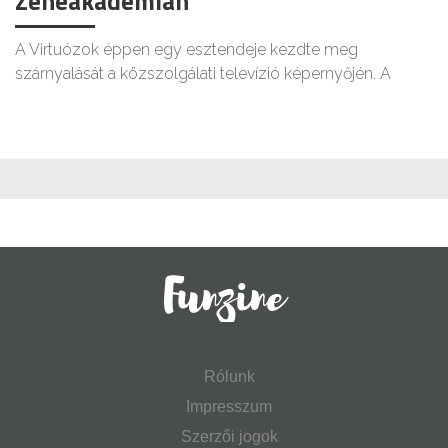
Zeneakadémián
A Virtuózok éppen egy esztendeje kezdte meg
szárnyalását a közszolgálati televízió képernyőjén. A
Rólunk
Impresszum
Szerzői jogok