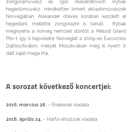
zongoraművész és Igor Alexandrovich Rybak
hegedűművész, mindketten ismert előadóművészek
Norvégiában. Alexander ötéves korában kezdett el
hegedülni, mellette zongorázni is tanult. Rybak
megnyerte a norvég nemzeti döntőt a Melodi Grand
Prix-t, így ő képviselte Norvégiát a 2009-es Eurovíziós
Dalfesztiválon, melyet Moszkvában meg is nyert! A
dalt saját maga írta.
A sorozat következő koncertjei:
2016. március 26.
– Énekesek viadala
2016. április 24.
– Hárfa virtuózok viadala