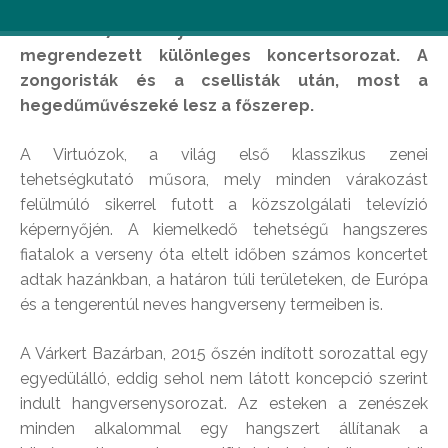
Február 27-én folytatódik a Várkert Bazárban
megrendezett különleges koncertsorozat. A
zongoristák és a csellisták után, most a
hegedűművészeké lesz a főszerep.
A Virtuózok, a világ első klasszikus zenei
tehetségkutató műsora, mely minden várakozást
felülmúló sikerrel futott a közszolgálati televízió
képernyőjén. A kiemelkedő tehetségű hangszeres
fiatalok a verseny óta eltelt időben számos koncertet
adtak hazánkban, a határon túli területeken, de Európa
és a tengerentúl neves hangverseny termeiben is.
A Várkert Bazárban, 2015 őszén indított sorozattal egy
egyedülálló, eddig sehol nem látott koncepció szerint
indult hangversenysorozat. Az esteken a zenészek
minden alkalommal egy hangszert állítanak a