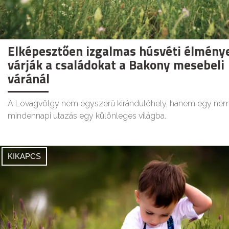
Elképesztően izgalmas húsvéti élmény
várják a családokat a Bakony mesebeli
váránál
A Lovagvölgy nem egyszerű kirándulóhely, hanem egy ne
mindennapi utazás egy különleges világba.
KIKAPCS