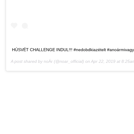
HÚSVÉT CHALLENGE INDUL!!! #nedobdkiazételt #anoármivag
A post shared by
noÁr
(@noar_official) on
Apr 22, 2019 at 8:25