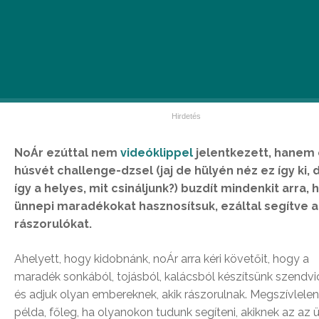
NoÁr ezúttal nem
videóklippel
jelentkezett, hanem
húsvét challenge-dzsel (jaj de hülyén néz ez így ki, 
így a helyes, mit csináljunk?) buzdít mindenkit arra, 
ünnepi maradékokat hasznosítsuk, ezáltal segítve a
rászorulókat.
Ahelyett, hogy kidobnánk, noÁr arra kéri követőit, hogy a
maradék sonkából, tojásból, kalácsból készítsünk szendvi
és adjuk olyan embereknek, akik rászorulnak. Megszívlele
példa, főleg, ha olyanokon tudunk segíteni, akiknek az az 