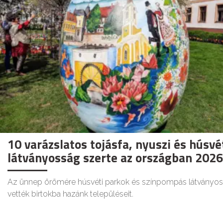
10 varázslatos tojásfa, nyuszi és húsvé
látványosság szerte az országban 202
Az ünnep örömére húsvéti parkok és színpompás látványo
vették birtokba hazánk településeit.