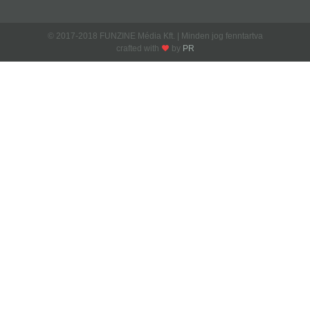
© 2017-2018 FUNZINE Média Kft. | Minden jog fenntartva
crafted with
by
PR