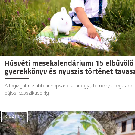
Húsvéti mesekalendárium: 15 elbűvölő
gyerekkönyv és nyuszis történet tavas
A legizgalmasabb ünnepváró kalandgyűjtemény a legújabba
bájos klasszikusokig.
KIKAPCS