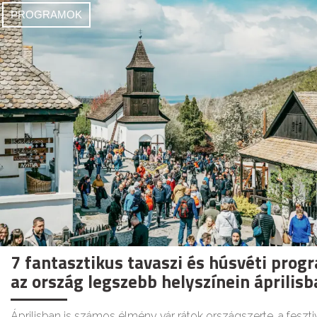
PROGRAMOK
7 fantasztikus tavaszi és húsvéti prog
az ország legszebb helyszínein áprilisb
Áprilisban is számos élmény vár rátok országszerte, a feszti