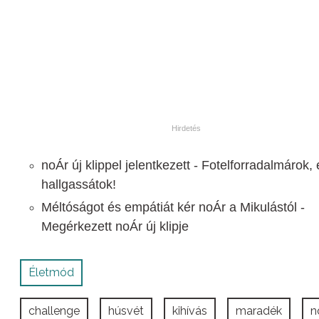
noÁr új klippel jelentkezett - Fotelforradalmárok, 
hallgassátok!
Méltóságot és empátiát kér noÁr a Mikulástól -
Megérkezett noÁr új klipje
Életmód
challenge
húsvét
kihívás
maradék
n