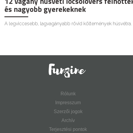
12 vagány húsvéti locsolóvers felnőtt
és nagyobb gyerekeknek
A legviccesebb, lagvagányabb rövid költemények húsvétra.
Rólunk
Impresszum
Szerzői jogok
Archív
Terjesztési pontok