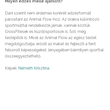
Milyen edzés mellé ajánlott?
Dani szerint nem érdemes konkrét edzésformát
párosítani az Animal Flow-hoz. Az órákra különböző
sportmúlttal rendelkezők járnak, vannak köztük
CrossFitesek és küzdősportosok is. Sőt, még
testépítők is. Mivel az Animal Flow az egész testet
megdolgoztatja, erősíti az inakat és fejleszti a fent
felsorolt képességeket, lényegében bármilyen sporttal
összeegyeztethető.
Képek:
Németh Krisztina