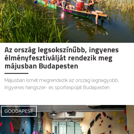
Az ország legsokszínűbb, ingyenes
élményfesztiválját rendezik meg
májusban Budapesten
Májusban ismét megrendezik az ország legnagyobb,
ingyenes hangszer- és sportexpóját Budapesten.
GOODAPEST