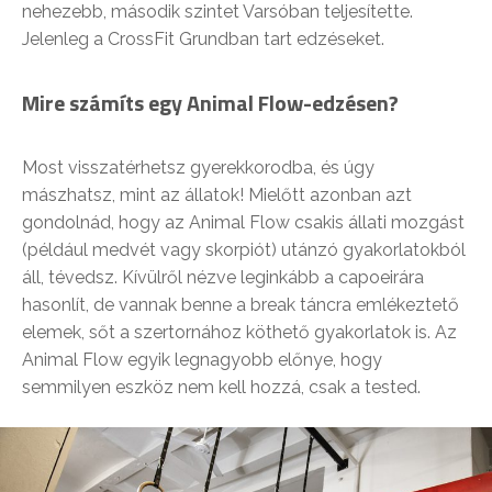
nehezebb, második szintet Varsóban teljesítette.
Jelenleg a CrossFit Grundban tart edzéseket.
Mire számíts egy Animal Flow-edzésen?
Most visszatérhetsz gyerekkorodba, és úgy
mászhatsz, mint az állatok! Mielőtt azonban azt
gondolnád, hogy az Animal Flow csakis állati mozgást
(például medvét vagy skorpiót) utánzó gyakorlatokból
áll, tévedsz. Kívülről nézve leginkább a capoeirára
hasonlít, de vannak benne a break táncra emlékeztető
elemek, sőt a szertornához köthető gyakorlatok is. Az
Animal Flow egyik legnagyobb előnye, hogy
semmilyen eszköz nem kell hozzá, csak a tested.