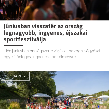
Júniusban visszatér az ország
legnagyobb, ingyenes, éjszakai
sportfesztiválja
Idén júniusban országszerte várják a mozogni vágyókat
egy különleges, ingyenes sportélményre.
GOODAPEST