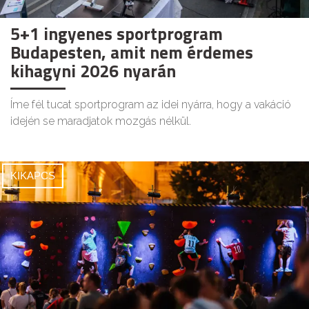
5+1 ingyenes sportprogram
Budapesten, amit nem érdemes
kihagyni 2026 nyarán
Íme fél tucat sportprogram az idei nyárra, hogy a vakáció
idején se maradjatok mozgás nélkül.
KIKAPCS