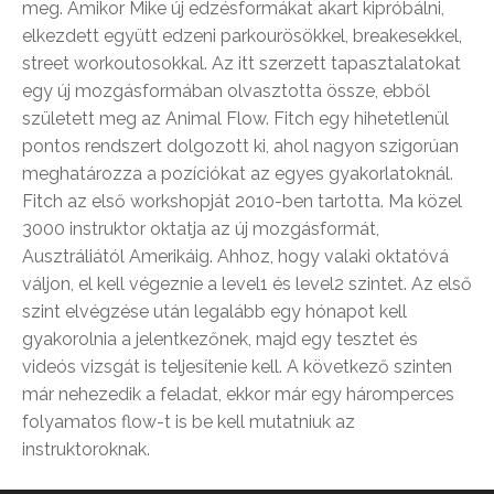
meg. Amikor Mike új edzésformákat akart kipróbálni,
elkezdett együtt edzeni parkourösökkel, breakesekkel,
street workoutosokkal. Az itt szerzett tapasztalatokat
egy új mozgásformában olvasztotta össze, ebből
született meg az Animal Flow. Fitch egy hihetetlenül
pontos rendszert dolgozott ki, ahol nagyon szigorúan
meghatározza a pozíciókat az egyes gyakorlatoknál.
Fitch az első workshopját 2010-ben tartotta. Ma közel
3000 instruktor oktatja az új mozgásformát,
Ausztráliától Amerikáig. Ahhoz, hogy valaki oktatóvá
váljon, el kell végeznie a level1 és level2 szintet. Az első
szint elvégzése után legalább egy hónapot kell
gyakorolnia a jelentkezőnek, majd egy tesztet és
videós vizsgát is teljesítenie kell. A következő szinten
már nehezedik a feladat, ekkor már egy háromperces
folyamatos flow-t is be kell mutatniuk az
instruktoroknak.