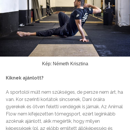
Kép: Németh Krisztina
Kiknek ajánlott?
A sportolói múlt nem szükséges, de persze nem árt, ha
van. Kor szerinti korlátok sincsenek, Dani óráira
gyerekek és ötven feletti vendégek is járnak. Az Animal
Flow nem kifejezetten tömegsport, ezért leginkább
azoknak ajánlott, akik megértik, hogy milyen
képességek (pl. az előbb említett állóképesség és