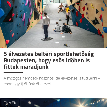
5 élvezetes beltéri sportlehetőség
Budapesten, hogy esős időben is
fittek maradjunk
A mozgás nemcsak hasznos, de élvezetes is tud lenni –
ehhez gyűjtöttünk ötleteket.
FILMEK