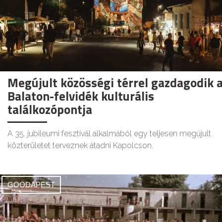
Megújult közösségi térrel gazdagodik 
Balaton-felvidék kulturális
találkozópontja
A 35. jubileumi fesztivál alkalmából egy teljesen megújult
közterületet terveznek átadni Kapolcson.
GOODAPEST