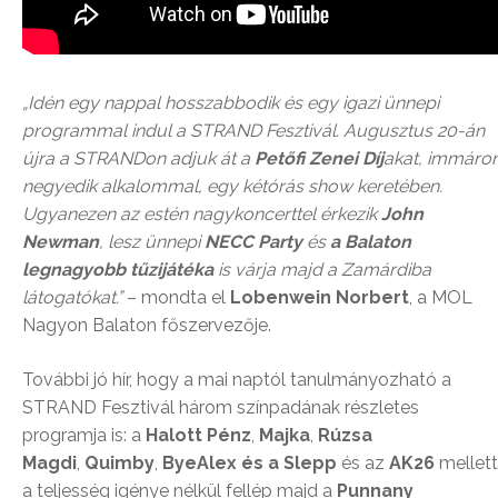
„Idén egy nappal hosszabbodik és egy igazi ünnepi
programmal indul a STRAND Fesztivál. Augusztus 20-án
újra a STRANDon adjuk át a
Petőfi Zenei Díj
akat, immáro
negyedik alkalommal, egy kétórás show keretében.
Ugyanezen az estén nagykoncerttel érkezik
John
Newman
, lesz ünnepi
NECC Party
és
a Balaton
legnagyobb tűzijátéka
is várja majd a Zamárdiba
látogatókat.”
– mondta el
Lobenwein Norbert
, a MOL
Nagyon Balaton főszervezője.
További jó hír, hogy a mai naptól tanulmányozható a
STRAND Fesztivál három színpadának részletes
programja is: a
Halott Pénz
,
Majka
,
Rúzsa
Magdi
,
Quimby
,
ByeAlex és a Slepp
és az
AK26
mellett
a teljesség igénye nélkül fellép majd a
Punnany