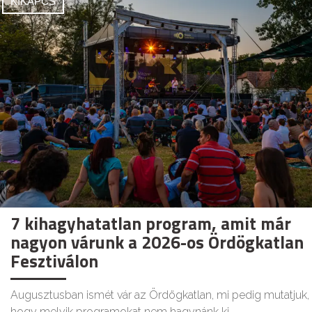
KIKAPCS
7 kihagyhatatlan program, amit már
nagyon várunk a 2026-os Ördögkatlan
Fesztiválon
Augusztusban ismét vár az Ördögkatlan, mi pedig mutatjuk,
hogy melyik programokat nem hagynánk ki.