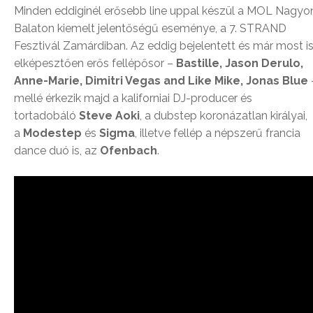
Minden eddiginél erősebb line uppal készül a MOL Nagyo
Balaton kiemelt jelentőségű eseménye, a 7. STRAND
Fesztivál Zamárdiban. Az eddig bejelentett és már most i
elképesztően erős fellépősor –
Bastille, Jason Derulo,
Anne-Marie, Dimitri Vegas and Like Mike, Jonas Blue
mellé érkezik majd a kaliforniai DJ-producer és
tortadobáló
Steve Aoki
, a dubstep koronázatlan királyai,
a
Modestep
és
Sigma
, illetve fellép a népszerű francia
dance duó is, az
Ofenbach
.