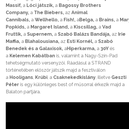
Massif,
a
Lóci játszik,
a
Bagossy Brothers
Company,
a
The Biebers,
az
Animal
Cannibals,
a
Wellhello,
a
Fish!,
a
Belga,
a
Brains,
a
Mar
Popkids,
a
Margaret Island,
a
Kiscsillag,
a
Vad
Fruttik,
a
Supernem,
a
Szabó Balázs Bandája,
az
Irie
Maffia,
a
Blahalousiana,
az
Esti Kornél,
a
Szabó
Benedek és a Galaxisok,
a
Hiperkarma,
a
30Y
és
a
Kelemen Kabátban
is, valamint a Nagy-Szín-Pad
tehetségmutató versenyzői. Ráadásul a STRAND
történetében először játszik majd a fesztiválon
a
Hooligans
,
Krúbi
, a
Csaknekedkislány
, illetve
Geszti
Péter
is egy különleges best of műsorral érkezik majd a
Balaton partjára.