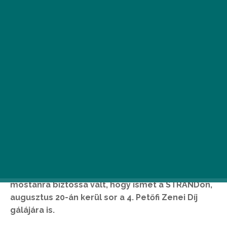
Ú
jabb neveket, valamint három színpad
részletes programját jelentették be a
STRAND Fesztivál szervezői. Augusztus
20-24. között még több világsztár érkezi
a zamárdi Szabadstrandra: fellép Steve Aoki, a
Modestep, Sigma és az Ofenbach is. Emellett
mostanra biztossá vált, hogy ismét a STRANDon,
augusztus 20-án kerül sor a 4. Petőfi Zenei Díj
gálájára is.