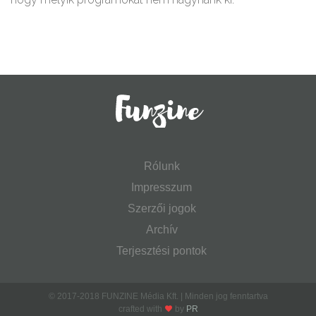
Rólunk
Impresszum
Szerzői jogok
Archív
Terjesztési pontok
© 2017-2018 FUNZINE Média Kft. | Minden jog fenntartva
crafted with
by
PR