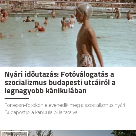
Nyári időutazás: Fotóválogatás a
szocializmus budapesti utcáiról a
legnagyobb kánikulában
Fortepan-fotókon elevenedik meg a szocializmus nyári
Budapestje, a kánikula pillanataival.